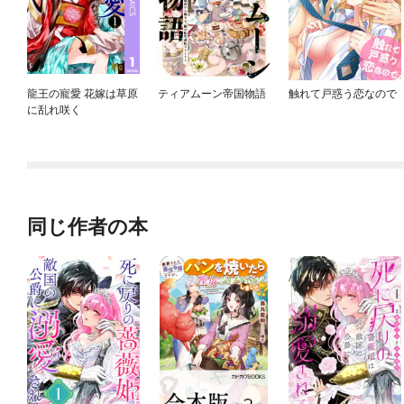
龍王の寵愛 花嫁は草原
ティアムーン帝国物語
触れて戸惑う恋なので
に乱れ咲く
同じ作者の本