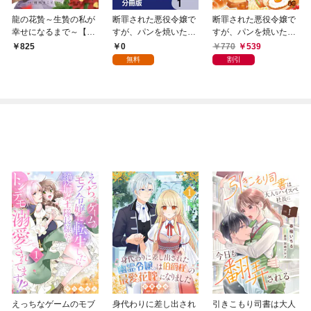
龍の花贄～生贄の私が
断罪された悪役令嬢で
断罪された悪役令嬢で
幸せになるまで～【描
すが、パンを焼いたら
すが、パンを焼いたら
き下ろしおまけ付き特
聖女にジョブチェンジ
聖女にジョブチェンジ
0
770
539
825
装版】
しました！？【分冊
しました！？ 1
無料
割引
版】 1
えっちなゲームのモブ
身代わりに差し出され
引きこもり司書は大人