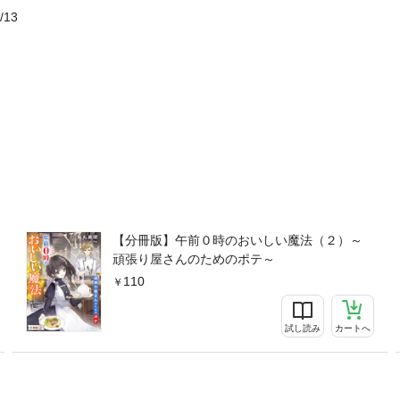
/13
【分冊版】午前０時のおいしい魔法（２）～
頑張り屋さんのためのポテ～
110
試し読み
カートへ