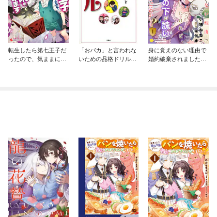
転生したら第七王子だ
「おバカ」と言われな
身に覚えのない理由で
ったので、気ままに魔
いための品格ドリル
婚約破棄されましたけ
術を極めます
分冊版
れど、仮面の下が醜い
だなんて、一体誰が言
ったのかしら？