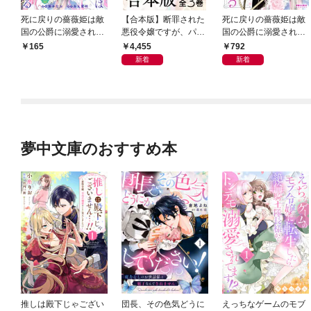
死に戻りの薔薇姫は敵
【合本版】断罪された
死に戻りの薔薇姫は敵
国の公爵に溺愛される
悪役令嬢ですが、パン
国の公爵に溺愛される
（単話版）第1話
を焼いたら聖女にジョ
（１）
4,455
792
165
ブチェンジしまし
新着
新着
た！？ 全３巻
夢中文庫のおすすめ本
推しは殿下じゃござい
団長、その色気どうに
えっちなゲームのモブ