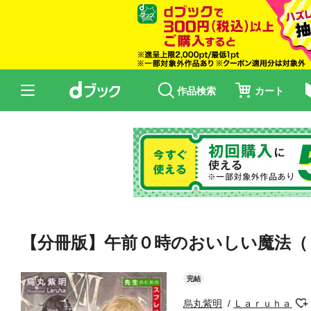
作品検索
カート
【分冊版】午前０時のおいしい魔法（
完結
烏丸紫明
Ｌａｒｕｈａ