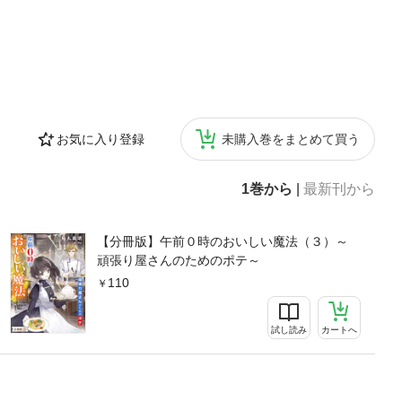
お気に入り登録
未購入巻をまとめて買う
1巻から
|
最新刊から
【分冊版】午前０時のおいしい魔法（３）～
頑張り屋さんのためのポテ～
110
試し読み
カートへ