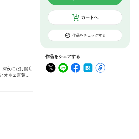
カートへ
作品をチェックする
作品をシェアする
）。深夜にだけ開店
とオネェ言葉の
コクがたまらな
を重ねることで自
のためのスフレ
通常版との重複購