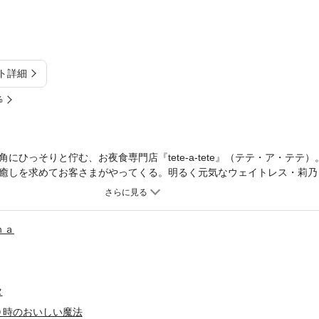
ト詳細
%
にひっそりと佇む、お夜食専門店『tete-a-tete』（テテ・ア・テテ
癒しを求めてお客さまがやってくる。明るく元気なウェイトレス・莉乃
が今夜提供するのは、ふわっと軽くてしゅわっと溶ける、卵とバターの
40歳を目前に8年間付き合った恋人にフラれてしまった高校教師。年齢
彼女にあえて〝時間制限のある料理〟を出した理由とは……？ 『先生
ｈａ
中を押してくれる2本を収録。※こちらは【分冊版】です。同タイトル
タ
０時のおいしい魔法