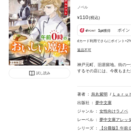
ノベル
110
(税込)
ポイン
1
pt
獲得
dカード利用でさらにポイント+2
返品不可
神戸元町、旧居留地。街の一角
するその店には、今夜もまた
試し読み
謎めくイケメンシェフ・千紘
い『スフレオムレット』──
分の価値を見失いかけていた
著者
烏丸紫明
Ｌａｒｕ
オムレット』の他、そっと背
入にご注意ください。
出版社
夢中文庫
ジャンル
女性向けラノベ
レーベル
夢中文庫アレッ
シリーズ
【分冊版】午前