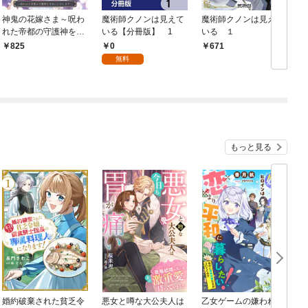
神鬼の花嫁さま～呪わ
魔術師クノンは見えて
魔術師クノンは見えて
れた帝都の守護神を幸
いる【分冊版】 1
いる １
せにいたします～ 1
0
825
671
載
無料
もっと見る
婚約破棄された貧乏令
悪女と噂な大公夫人は
乙女ゲームの嫌われヒ