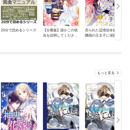
20分で読めるシリーズ
【分冊版】誰かこの状
売られた辺境伯令嬢は
況を説明してくださ
隣国の王太子に溺愛さ
い！ ～契約から始まる
れる
ウェディング～
もっと見る