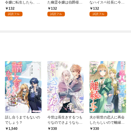
令嬢に転生したら、絶
た幽霊令嬢は伯爵様の
なハイスペ社長に今日
倫騎士隊長様からトン
最愛花嫁になりました
も翻弄される１
132
132
132
デモ溺愛されてま
１
試読フル
試読フル
試読フル
す！？【女性コミック
版】１
話し合うまでもないの
今世は長生きするつも
夫が前世の恋人に再会
でしょう？
りなのでさようなら
したらしいので離縁し
【分冊版】1
ます【分冊版】1
1,540
330
330