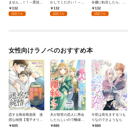
ません…！！～悪役令
かしてください！～魔
令嬢に転生したら、絶
嬢、甘攻め溺愛ルート
力なしのお世話係は魅
倫騎士隊長様からトン
132
132
132
に突入しました！？～
了なんてされません～
デモ溺愛されてま
試読フル
試読フル
試読フル
１
１
す！？１
女性向けラノベのおすすめ本
恋する救命救急医 迷
夫が前世の恋人に再会
今世は長生きするつも
惑な純情【電子オリジ
したらしいので離縁し
りなのでさようなら
ナル】
ます
605
880
880