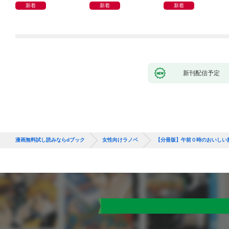
新着
新着
新着
新刊配信予定
漫画無料試し読みならdブック
女性向けラノベ
【分冊版】午前０時のおいしい