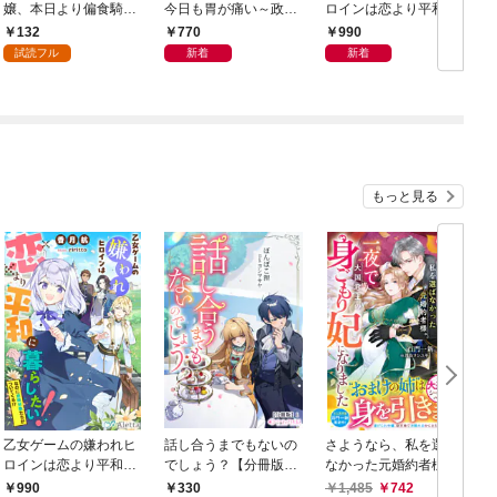
嬢、本日より偏食騎士
今日も胃が痛い～政略
ロインは恋より平和に
団長の専属料理人にな
結婚の先には夫の激重
暮らしたい！（なのに
132
770
990
ります！１
愛が待っていました～
攻略対象たちがついて
試読フル
新着
新着
くる！？）
もっと見る
乙女ゲームの嫌われヒ
話し合うまでもないの
さようなら、私を選ば
ロインは恋より平和に
でしょう？【分冊版】
なかった元婚約者様。
暮らしたい！（なのに
1
一夜で大国君主の身ご
990
330
1,485
742