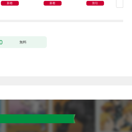
攻略対象たちがついて
もり妃になりました
新着
新着
割引
くる！？）
【電子限定SS付き】
無料