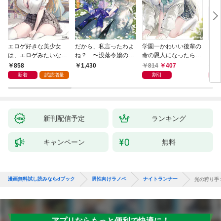
エロゲ好きな美少女
だから、私言ったわよ
学園一かわいい後輩の
くた
は、エロゲみたいなこ
ね？ 〜没落令嬢の案
命の恩人になったら、
ども
と全部シてほしい【電
外楽しい領地改革〜
通い妻になって関係を
858
814
407
8
1,430
子ＳＳ特典付き】
迫ってくる。
新着
試読増量
割引
新刊配信予定
ランキング
キャンペーン
無料
漫画無料試し読みならdブック
男性向けラノベ
ナイトランナー
光の狩り手
アプリならもっと便利で快適に！