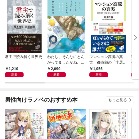
君主で読み解く世界史
わたし、そんなにとん
マンション高騰の真
戦国
がってましたかね。
実 都市部の「非居住
の割
獅子座、Ａ型、丙午は
化」が街を壊す
の道
1,210
2,090
1,056
2,
めぐる
新着
新着
新着
男性向けラノベのおすすめ本
もっと見る