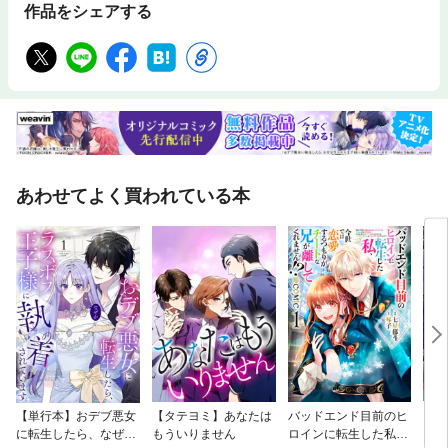
作品をシェアする
あわせてよく買われている本
【単行本】おデブ悪女
【タテヨミ】あなたは
バッドエンド目前のヒ
【タ
に転生したら、なぜか
もういりません
ロインに転生した私、
リ〜