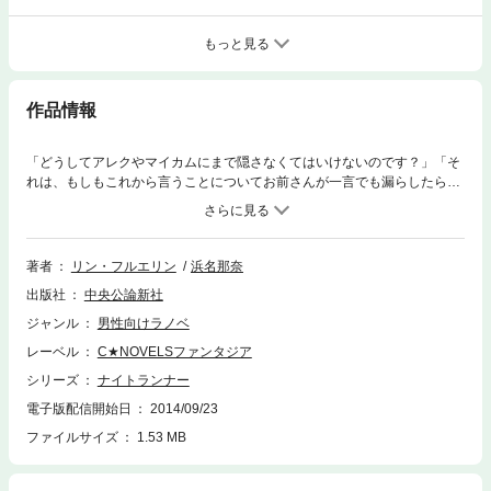
もっと見る
作品情報
「どうしてアレクやマイカムにまで隠さなくてはいけないのです？」「そ
れは、もしもこれから言うことについてお前さんが一言でも漏らしたら、
わしはそれを耳にした者全員とお前さんを殺さねばならぬからじゃ」「こ
いつに関することですね？ 何てことだ！ あなたはわたしを殺そうとし
たんですね」魔法都市スカラを揺るがす一大陰謀を阻止し、束の間の平和
を享受するアレクたち。しかし、事件は終わったわけではなかった。依然
著者
リン・フルエリン
浜名那奈
として呪いの残滓はサージルの胸に深く刻まれたまま、円板を追うプレニ
出版社
中央公論新社
マー貴族マーダス一行は、ついにスカラ潜入に成功、その魔手を〈オレー
スカの館〉に伸ばさんとしていた。そんな中、極秘に下されたナイサンダ
ジャンル
男性向けラノベ
ーの命令――サージルはひとり雪に閉ざされた村に秘宝を回収に赴く。風
レーベル
C★NOVELSファンタジア
雲急を告げる新章、ついに開幕！
シリーズ
ナイトランナー
電子版配信開始日
2014/09/23
ファイルサイズ
1.53 MB