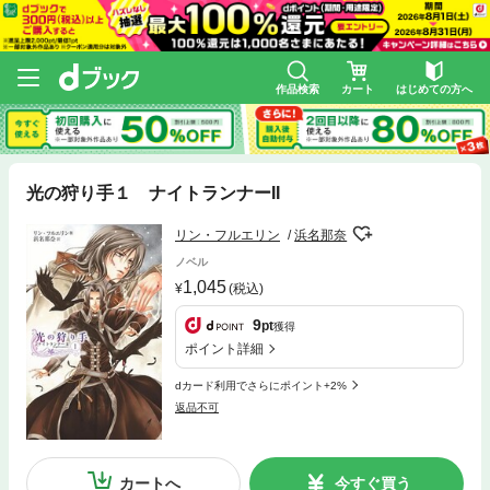
作品検索
カート
はじめての方へ
光の狩り手１ ナイトランナーII
リン・フルエリン
浜名那奈
ノベル
1,045
(税込)
9
pt
獲得
ポイント詳細
dカード利用でさらにポイント+2%
返品不可
カートへ
今すぐ買う