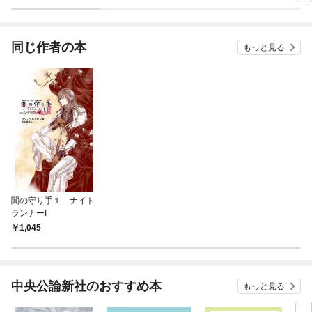
ラスボス王子様に執着
今世では恋愛するつも
されています
りがチートな兄が離し
てくれません！？@C
OMIC
同じ作者の本
もっと見る
闇の守り手１ ナイト
ランナーI
1,045
中央公論新社のおすすめ本
もっと見る