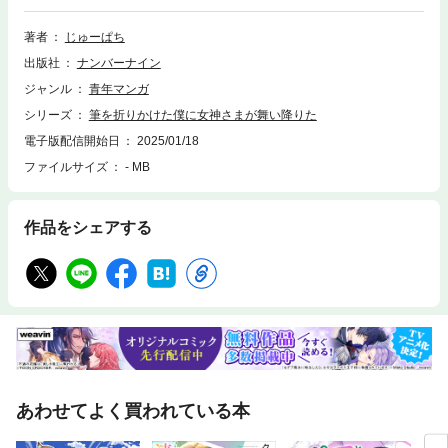
え絵を仕事にして今も絵を描き続けているのは、筆を折りかけた僕に女神
さまが舞い降りたから。過去との決別、あの日言えなかった言葉。再生の
著者
じゅーぱち
物語。本作はXで2023年10月に全10話を毎日投稿した物に、未発表の67
出版社
ナンバーナイン
ページの書き下ろしサイドストーリーを追加。その他演出の見直しやエピ
ソードを追加した物です。高校を舞台にした恋愛ありの物語ですが、キュ
ジャンル
青年マンガ
ンとするような恋物語と言うよりかは、学校の中で感じるヒエラルキーと
シリーズ
筆を折りかけた僕に女神さまが舞い降りた
か自尊心のお話。創作に対する情熱と挫折、誰かの大きな華やかな成功が
見えて自分と他人を比べてしまいがちなこの現代で、たった一人が認めて
電子版配信開始日
2025/01/18
くれた力の強さや美しさを描いた作品です。「感動した」「泣いた」「自
ファイルサイズ
- MB
分の絵が好きになった」「気持ちに整理がついて夢供養ができた」など、
たくさんの感想を頂きました。全３巻（3巻合計・530ページ）、完結済
み。上・中・下巻の序章にあたる上巻です。（表紙込 164ページ）
作品をシェアする
あわせてよく買われている本