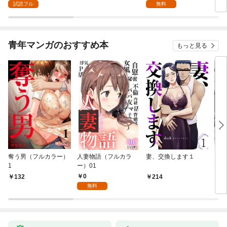
付】（１）
（１）
ク】
試読フル
無料
青年マンガのおすすめ本
もっと見る
奪う男（フルカラー）
人妻物語（フルカラ
妻、交換します１
ごめ
1
ー）01
ない
0
132
214
1
無料