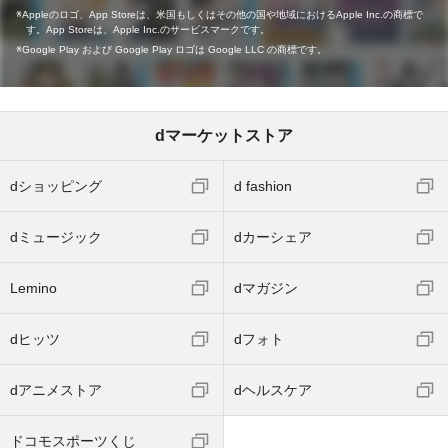
Appleのロゴ、App Storeは、米国もしくはその他の国や地域におけるApple Inc.の商標で
す。App Storeは、Apple Inc.のサービスマークです。
Google Play および Google Play ロゴは Google LLC の商標です。
dマーケットストア
dショッピング
d fashion
dミュージック
dカーシェア
Lemino
dマガジン
dヒッツ
dフォト
dアニメストア
dヘルスケア
ドコモスポーツくじ