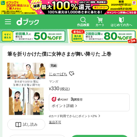
作品検索
カート
はじめての方へ
筆を折りかけた僕に女神さまが舞い降りた 上巻
完結
じゅーぱち
マンガ
330
(税込)
3
pt
獲得
ポイント詳細
dカード利用でさらにポイント+2%
返品不可
試し読み