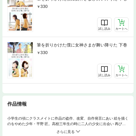
330
試し読み
カートへ
筆を折りかけた僕に女神さまが舞い降りた 下巻
330
試し読み
カートへ
作品情報
小学生の頃にクラスメイトに作品の盗作、改変、自作発言にあい 絵を描く
のをやめた少年・平野 匠。高校三年生の時に二人の少女に出会い 再び絵
を描き始め、止まっていた時間はまた動き出す。自信を失い「自分なんか
が絵を好きだと思ってはいけない」と自分を責め続けた平野が、願いを叶