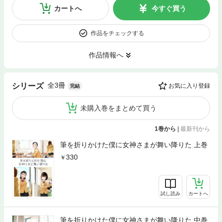
カートへ
今すぐ買う
作品をチェックする
作品情報へ
全3冊
シリーズ
お気に入り登録
完結
未購入巻をまとめて買う
1巻から
|
最新刊から
筆を折りかけた僕に女神さまが舞い降りた 上巻
330
試し読み
カートへ
筆を折りかけた僕に女神さまが舞い降りた 中巻