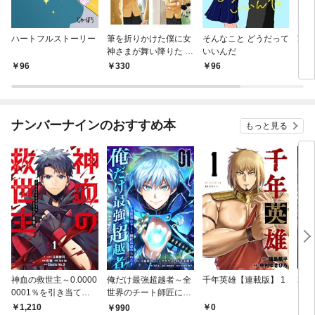
ハートフルストーリー
筆を折りかけた僕に女
そんなこと どうだって
家族
神さまが舞い降りた 上
いいんだ
を任
巻
チー
96
330
96
1,
ナンバーナインのおすすめ本
もっと見る
神血の救世主～0.0000
俺だけ最強超越者～全
千年英雄【連載版】 1
2周
0001％を引き当て最
世界のチート師匠に認
ラス
強へ～【電子書籍特典
められた～【単行本】
強を
1,210
0
990
9