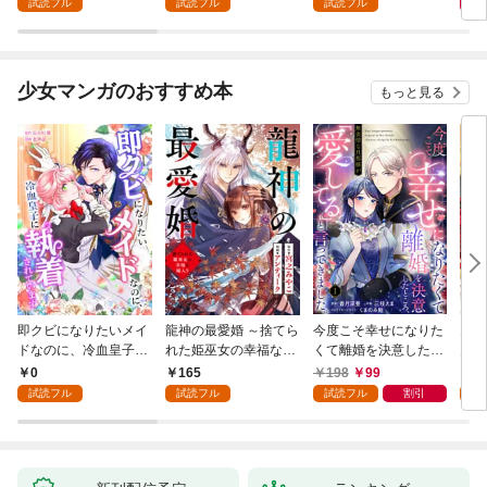
試読フル
試読フル
試読フル
版】 1話
少女マンガのおすすめ本
もっと見る
即クビになりたいメイ
龍神の最愛婚 ～捨てら
今度こそ幸せになりた
鬼条
ドなのに、冷血皇子に
れた姫巫女の幸福な嫁
くて離婚を決意したと
見初
執着されています第1
入り～: 1
ころ、無表情な旦那様
～１
0
165
198
99
1
話
が「愛してる」と言っ
試読フル
試読フル
試読フル
割引
試
てきました。1