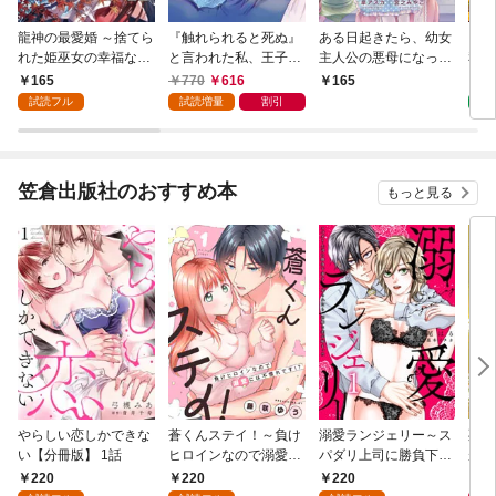
龍神の最愛婚 ～捨てら
『触れられると死ぬ』
ある日起きたら、幼女
【タ
れた姫巫女の幸福な嫁
と言われた私、王子に
主人公の悪母になって
私の
入り～: 1
触れたら最強の大聖女
いました【連載版】第
の？
165
770
616
7
165
になりました。ところ
１話
試読フル
試読増量
割引
タ
で殿下の愛が重い 1巻
笠倉出版社のおすすめ本
もっと見る
やらしい恋しかできな
蒼くんステイ！～負け
溺愛ランジェリー～ス
死に
い【分冊版】 1話
ヒロインなので溺愛に
パダリ上司に勝負下着
が毎
は不慣れです！？～
を見られたら淫靡な恋
れる
220
220
220
8
【分冊版】 1話
が始まった～【分冊
って