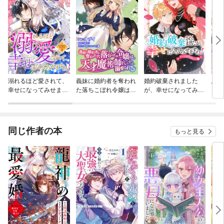
溺れるほど愛されて、
義妹に婚約者を奪われ
婚約破棄されました
悪役
幸せになってみせます
た落ちこぼれ令嬢は、
が、幸せになってみせ
され
わ！アンソロジーコミ
天才魔術師に溺愛され
ますわ！アンソロジー
全力
ック
る（コミック） 分冊版
コミック【単行本版】
不
ぁ」
ソロ
同じ作者の本
もっと見る