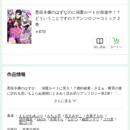
悪役令嬢のはずなのに溺愛ルートが加速中！？
どういうことですの？アンソロジーコミック 2
巻
870
試し読み
カートへ
作品情報
悪役令嬢のはずが……溺愛ルートに突入！？婚約破棄・ざまぁ・断罪の後
に訪れる思いもよらぬ展開にときめく読み切りアンソロジー第2弾！「小
説家になろう」掲載の短編小説のコミカライズ＆オリジナル読み切りの計
5本を収録！▼LINEUPcover：えんがわあぶり①「裏切りの魔女は帝国で
微笑む」おちゃ芥／原作：宮之みやこ②「ちょっとおバカな悪役令嬢」水
菓子もか／原作：池中織奈③「嫌われ姫ですが王家の影（のちのヒーロ
著者
えんがわあぶり
おちゃ芥
宮之みやこ
水菓子もか
池中織奈
sacco
氷雨そら
なかつ
織部ソマリ
コロ虎
ー）が離れてくれません」sacco／原作：氷雨そら④「愛する殿下のため
菜口いず
に悪役令嬢を目指します！」なかつ／原作：織部ソマリ⑤「美形苦手な悪
出版社
笠倉出版社
役令嬢なのに攻略対象（美形）が狙ってくる」コロ虎／原作：菜口いず