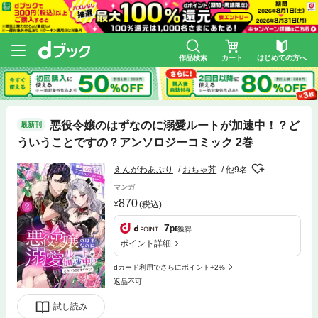
作品検索
カート
はじめての方へ
悪役令嬢のはずなのに溺愛ルートが加速中！？ど
最新刊
ういうことですの？アンソロジーコミック 2巻
えんがわあぶり
おちゃ芥
他9名
マンガ
870
(税込)
7
pt
獲得
ポイント詳細
dカード利用でさらにポイント+2%
返品不可
試し読み