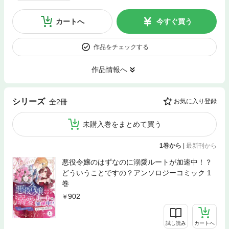
カートへ
今すぐ買う
作品をチェックする
作品情報へ
シリーズ
全2冊
お気に入り登録
未購入巻をまとめて買う
1巻から
|
最新刊から
悪役令嬢のはずなのに溺愛ルートが加速中！？
どういうことですの？アンソロジーコミック 1
巻
902
試し読み
カートへ