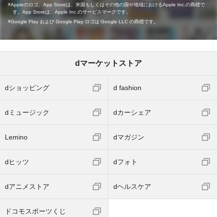
Appleのロゴ、App Storeは、米国もしくはその他の国や地域におけるApple Inc.の商標で
す。App Storeは、Apple Inc.のサービスマークです。
Google Play および Google Play ロゴは Google LLC の商標です。
dマーケットストア
dショッピング
d fashion
dミュージック
dカーシェア
Lemino
dマガジン
dヒッツ
dフォト
dアニメストア
dヘルスケア
ドコモスポーツくじ