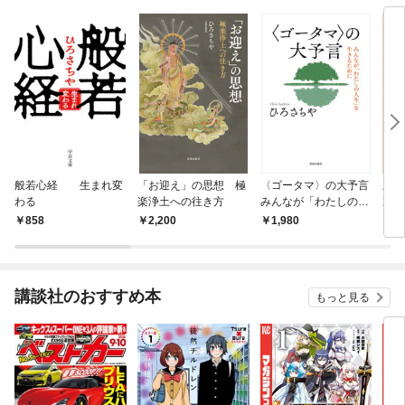
般若心経 生まれ変
「お迎え」の思想 極
〈ゴータマ〉の大予言
新装
わる
楽浄土への往き方
みんなが「わたしの人
宗教
生」を生きるために
今、
858
2,200
1,980
1,
立つ
講談社のおすすめ本
もっと見る