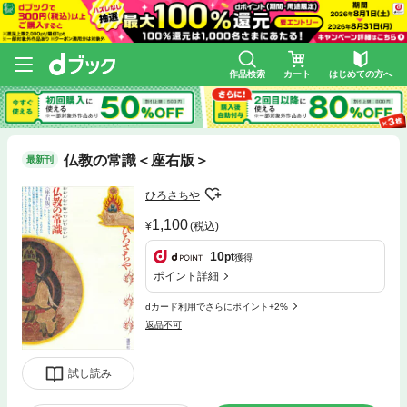
作品検索
カート
はじめての方へ
仏教の常識＜座右版＞
最新刊
ひろさちや
1,100
(税込)
10
pt
獲得
ポイント詳細
dカード利用でさらにポイント+2%
返品不可
試し読み