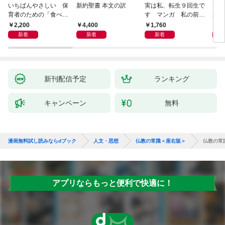
いちばんやさしい 保
新約聖書 本文の訳
実は私、転生９回生で
自閉
育者のための「食べな
す マンガ 私の前世
が小
い子」サポートＢＯＯ
物語
あう
2,200
4,400
1,760
2,
Ｋ 偏食・少食のお悩
新着
新着
新着
み解決！
新刊配信予定
ランキング
キャンペーン
無料
漫画無料試し読みならdブック
人文・思想
仏教の常識＜座右版＞
仏教の常
アプリならもっと便利で快適に！