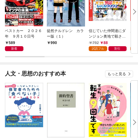
ベストカー ２０２６
徒然チルドレン カラ
信じていた仲間達にダ
魔女
年 ９月１０日号
ー版（１）
ンジョン奥地で殺され
かけたがギフト『無限
589
792
88
7
990
ガチャ』でレベル９９
新着
試読フル
割引
試
９９の仲間達を手に入
れて元パーティーメン
バーと世界に復讐＆
『ざまぁ！』します！
人文・思想のおすすめ本
もっと見る
（１）