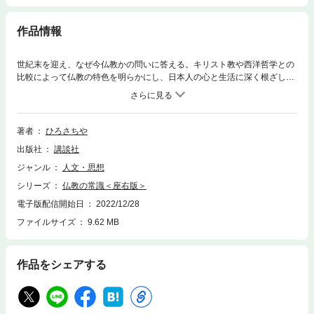
作品情報
世紀末を迎え、なぜ今仏教かの問いに答える。キリスト教や西洋哲学との
比較によって仏教の特色を明らかにし、日本人の心と生活に深く根ざした
ものの考え方をさぐった、ユニ－クな仏教入門書。おもな内容◎釈尊の自
殺◎仏とは何か？◎三つの仏教◎解脱の病理学◎”空”の哲学◎”縁起”の世の
中◎”中道”の実践◎”不思議”の宗教◎三つの道◎仏としての生き方
著者
ひろさちや
出版社
講談社
ジャンル
人文・思想
シリーズ
仏教の常識＜座右版＞
電子版配信開始日
2022/12/28
ファイルサイズ
9.62 MB
作品をシェアする