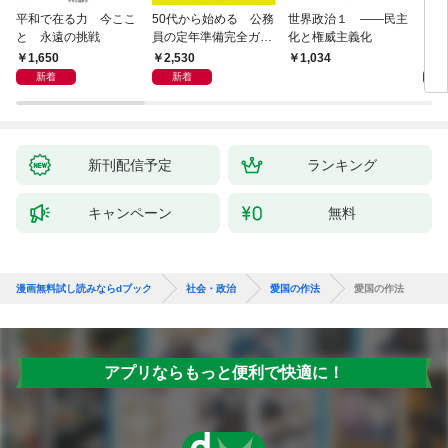
平和で在る力 今ここ
50代から始める 公務
世界政治１ ――民主
「力
と 永遠の挑戦
員の定年準備完全ガイ
化と権威主義化
く 
ド
1,650
2,530
1,
1,034
新着
新着
新刊配信予定
ランキング
キャンペーン
無料
漫画無料試し読みならdブック
社会・政治
愛国の作法
愛国の作法
アプリならもっと便利で快適に！