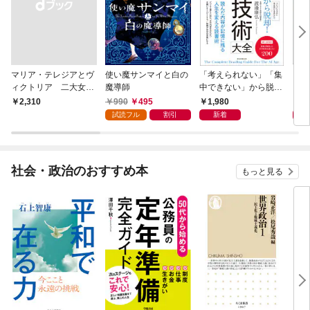
マリア・テレジアとヴ
使い魔サンマイと白の
「考えられない」「集
きれ
ィクトリア 二大女帝
魔導師
中できない」から脱
の国家運営手腕
却！ AI時代の読む技
990
495
1,980
9
￥2,310
術大全
試読フル
割引
新着
社会・政治のおすすめ本
もっと見る