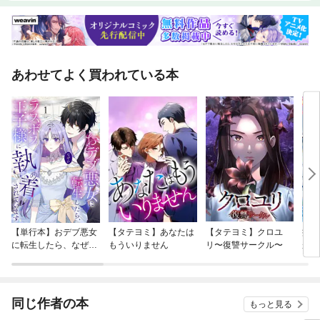
あわせてよく買われている本
【単行本】おデブ悪女
【タテヨミ】あなたは
【タテヨミ】クロユ
病弱
に転生したら、なぜか
もういりません
リ〜復讐サークル〜
が、
ラスボス王子様に執着
ぎて
されています
たち
ね！
同じ作者の本
もっと見る