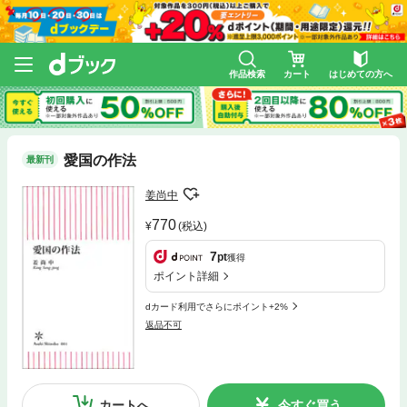
作品検索
カート
はじめての方へ
愛国の作法
最新刊
姜尚中
770
(税込)
7
pt
獲得
ポイント詳細
dカード利用でさらにポイント+2%
返品不可
カートへ
今すぐ買う