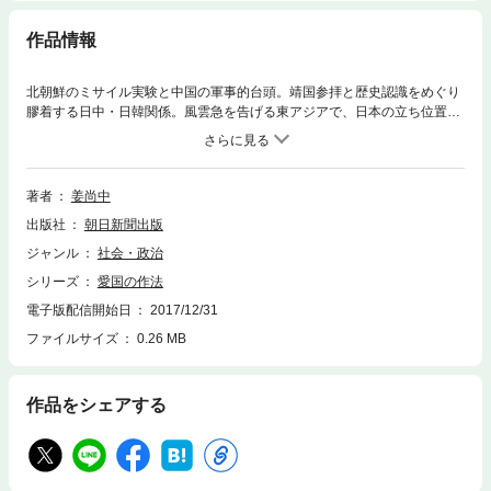
作品情報
北朝鮮のミサイル実験と中国の軍事的台頭。靖国参拝と歴史認識をめぐり
膠着する日中・日韓関係。風雲急を告げる東アジアで、日本の立ち位置が
試されている。今後焦点となる改憲、歴史の見直しとどう向き合うか。愛
国心を押しつけることで、何が損なわれるのか。本当の愛国とは。思考停
止は許されない。いま最も注目の政治学者が、悩める国民に贈る、この国
の正しい愛し方。
著者
姜尚中
出版社
朝日新聞出版
ジャンル
社会・政治
シリーズ
愛国の作法
電子版配信開始日
2017/12/31
ファイルサイズ
0.26 MB
作品をシェアする