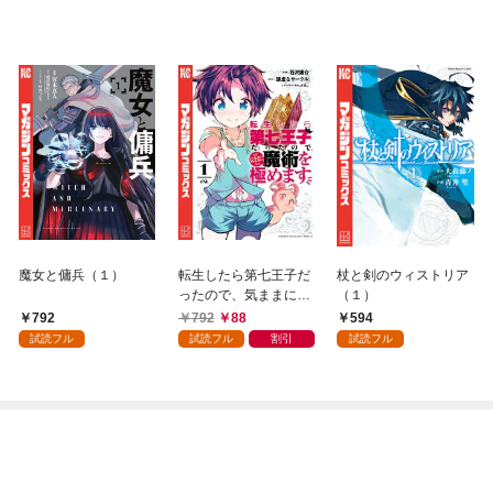
魔女と傭兵（１）
転生したら第七王子だ
杖と剣のウィストリア
ったので、気ままに魔
（１）
術を極めます（１）
792
792
88
594
試読フル
試読フル
割引
試読フル