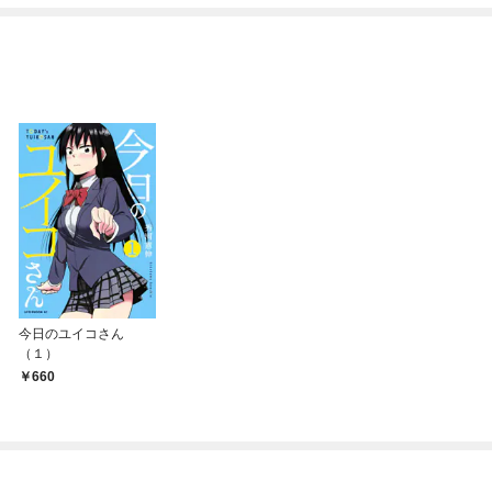
ね！？)
今日のユイコさん
（１）
660