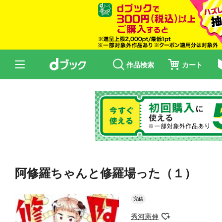
作品検索
カート
阿修羅ちゃんと修羅場った（１）
完結
秀河憲伸