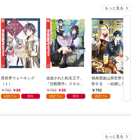
もっと見る
異世界ウォーキング
追放された転生王子、
独身貴族は異世界を謳
（１）
『自動製作』スキルで
歌する ～結婚しない
領地を爆速で開拓し最
男の優雅なおひとりさ
792
88
792
88
792
強の村を作ってしまう
まライフ～（１）
試読フル
割引
試読フル
割引
試読フル
～最強クラフトスキル
で始める、楽々領地開
拓スローライフ～
（１）
もっと見る