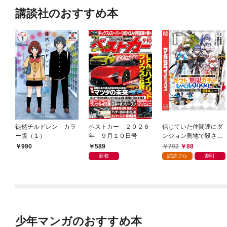
講談社のおすすめ本
徒然チルドレン カラ
ベストカー ２０２６
信じていた仲間達にダ
ー版（１）
年 ９月１０日号
ンジョン奥地で殺され
かけたがギフト『無限
589
792
88
990
ガチャ』でレベル９９
新着
試読フル
割引
９９の仲間達を手に入
れて元パーティーメン
バーと世界に復讐＆
『ざまぁ！』します！
（１）
少年マンガのおすすめ本