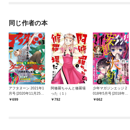
同じ作者の本
アフタヌーン 2021年1
阿修羅ちゃんと修羅場
少年マガジンエッジ 2
月号 [2020年11月25日
った（１）
018年5月号 [2018年4
発売]
月17日発売]
699
792
662