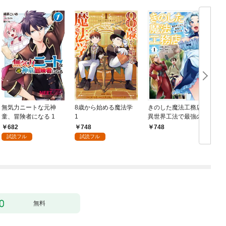
無気力ニートな元神
8歳から始める魔法学
きのした魔法工務店
童、冒険者になる 1
1
異世界工法で最強の家
づくりを（コミック）
682
748
748
１
試読フル
試読フル
行
無料