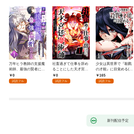
万年ヒラ教師の支援魔
社畜過ぎて仕事を辞め
少女は異世界で『殺戮
術師、最強の賢者にな
ることにした天才宮廷
の才能』に目覚める(話
る～不人気の支援魔術
魔術師～辺境の地でス
売り) #1
0
0
165
師は給料泥棒だと魔術
ローライフを夢見る
試読フル
試読フル
試読フル
大学をクビになった
が、不届き者を倒して
が、出世した元教え子
いたら『最果ての魔
たちのおかげで何も困
女』と呼ばれるように
らない件～ 第1話
なる～ 第1話
新刊配信予定