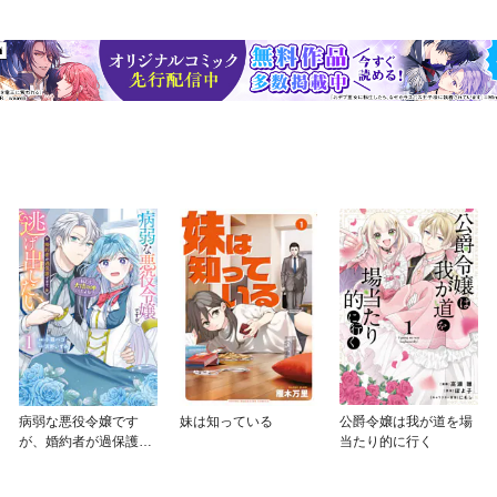
病弱な悪役令嬢です
妹は知っている
公爵令嬢は我が道を場
が、婚約者が過保護す
当たり的に行く
ぎて逃げ出したい(私た
ち犬猿の仲でしたよ