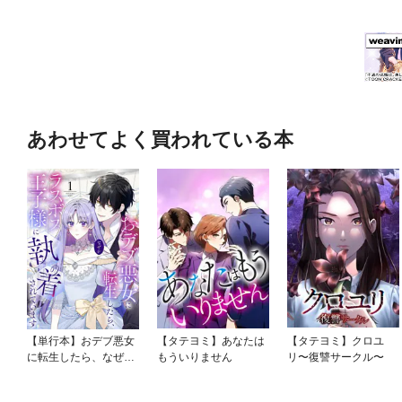
あわせてよく買われている本
【単行本】おデブ悪女
【タテヨミ】あなたは
【タテヨミ】クロユ
に転生したら、なぜか
もういりません
リ〜復讐サークル〜
ラスボス王子様に執着
されています