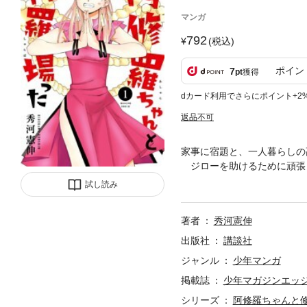
マンガ
792
(税込)
ポイン
7
pt
獲得
dカード利用でさらにポイント+2
返品不可
家事に宿題と、一人暮らしの
ジローを助けるために頑張
子。そんな阿修羅ちゃんとの
試し読み
著者
秀河憲伸
出版社
講談社
ジャンル
少年マンガ
掲載誌
少年マガジンエッ
シリーズ
阿修羅ちゃんと