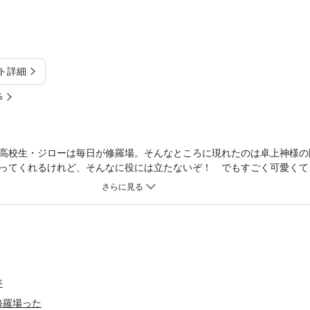
ト詳細
%
高校生・ジローは毎日が修羅場。そんなところに現れたのは卓上神様の
ってくれるけれど、そんなに役には立たないぞ！ でもすごく可愛くて
ドタバタな毎日が楽しい、ポンコツ神様コメディー！！
ジ
修羅場った