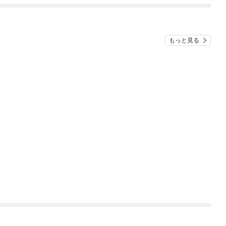
てくれません！？@C
９９の仲間達を手に入
OMIC
れて元パーティーメン
バーと世界に復讐＆
『ざまぁ！』します！
もっと見る