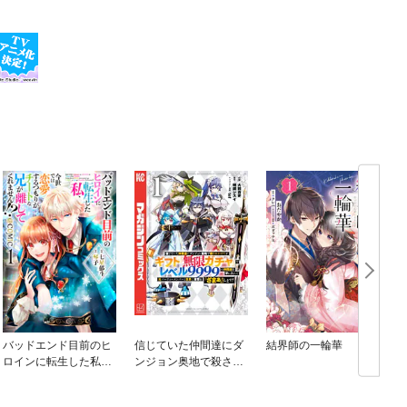
バッドエンド目前のヒ
信じていた仲間達にダ
結界師の一輪華
ロインに転生した私、
ンジョン奥地で殺され
今世では恋愛するつも
かけたがギフト『無限
りがチートな兄が離し
ガチャ』でレベル９９