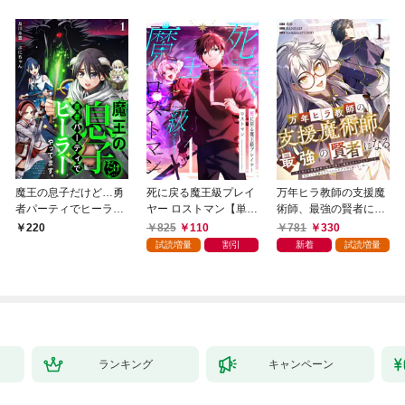
魔王の息子だけど…勇
死に戻る魔王級プレイ
万年ヒラ教師の支援魔
者パーティでヒーラー
ヤー ロストマン【単行
術師、最強の賢者にな
やってます。1
本版】 1巻
る～不人気の支援魔術
825
110
781
330
220
師は給料泥棒だと魔術
試読増量
割引
新着
試読増量
大学をクビになった
が、出世した元教え子
たちのおかげで何も困
らない件～【単行本
版】 1巻
ランキング
キャンペーン