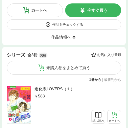
カートへ
今すぐ買う
作品をチェックする
作品情報へ
全3冊
シリーズ
お気に入り登録
完結
未購入巻をまとめて買う
1巻から
|
最新刊から
進化系LOVERS（１）
583
試し読み
カートへ