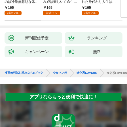
のは冷酷無慈悲な氷の
み姫は楽しい亡命生活
れた身代わり人生は、
うお
王子の愛でした１
はじめます！１
今日でやめることにし
１
165
165
165
1
ます～辺境で自由を満
試読フル
試読フル
試読フル
試
喫中なので、今さら真
の聖女と言われても知
りません！～１
新刊配信予定
ランキング
キャンペーン
無料
漫画無料試し読みならdブック
少女マンガ
進化系LOVERS
進化系LOVER
アプリならもっと便利で快適に！