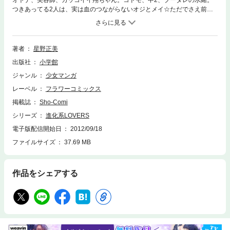
オトナ、美容師、カッコイイ翔ちゃん。コドモ、中2、ブータレの水緒。
つきあってる2人は、実は血のつながらないオジとメイ☆ただでさえ前途
多難なのに、イケメンアイドル・秋葉が乱入して…奪ってほしい水緒、幸
せにしたい翔ちゃん、壊したい秋葉のLOVERS模様、どうなっちゃう
の！？暴走オジ×メイ関係、ますます進化の第2巻です。
著者
星野正美
出版社
小学館
ジャンル
少女マンガ
レーベル
フラワーコミックス
掲載誌
Sho-Comi
シリーズ
進化系LOVERS
電子版配信開始日
2012/09/18
ファイルサイズ
37.69 MB
作品をシェアする