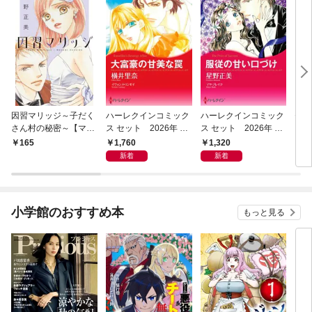
因習マリッジ～子だく
ハーレクインコミック
ハーレクインコミック
セカ
さん村の秘密～【マイ
ス セット 2026年 vo
ス セット 2026年 vo
グ【
クロ】（１）
l.1066
l.1002
1,760
1,320
165
5
新着
新着
小学館のおすすめ本
もっと見る