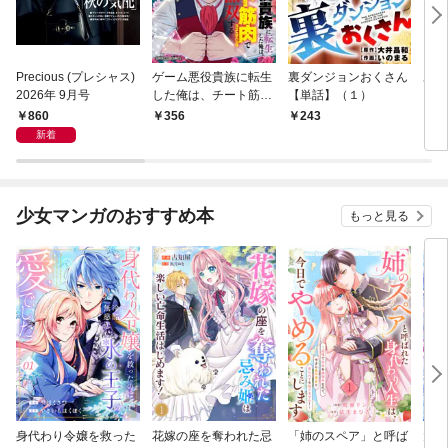
Precious (プレシャス)
ゲーム悪役貴族に転生
裏ダンジョンおくさん
あや
2026年 9月号
した俺は、チート筋肉
【単話】（１）
し夫
で無双する【単話】
倉で
860
356
243
1
（１）
る～
新着
少女マンガのおすすめ本
もっと見る
身代わり令嬢を救った
花嫁の座を奪われた忌
「姉のスペア」と呼ば
大好