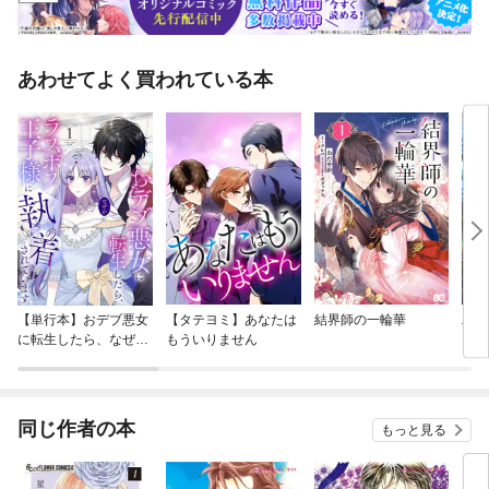
あわせてよく買われている本
【単行本】おデブ悪女
【タテヨミ】あなたは
結界師の一輪華
バッ
に転生したら、なぜか
もういりません
ロイ
ラスボス王子様に執着
今世
されています
りが
てく
OMI
同じ作者の本
もっと見る