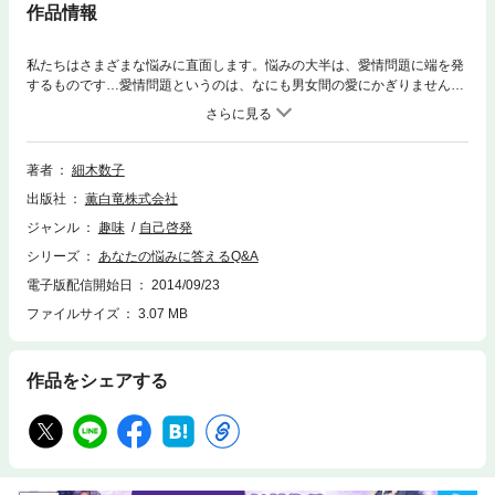
作品情報
私たちはさまざまな悩みに直面します。悩みの大半は、愛情問題に端を発
するものです…愛情問題というのは、なにも男女間の愛にかぎりません。
恋愛や夫婦関係以外にも、子育てにまつわる親子の問題、あるいは嫁姑間
のいさかい、さらには会社の上下関係などをふくめて、これらはすべて人
間同士の結びつき―すなわち“人間愛”というものの対処の仕方がわからな
いことから、多くの悩みがスタートしているのです。いうまでもなく人間
著者
細木数子
はひとりでは生きられません。男がいて女がいて、このふたりが結びつい
出版社
薫白竜株式会社
て子どもを産み、家庭を形成し、その家庭は社会とかかわりあって、周囲
の人にいろいろな影響をおよぼしながら生きていきます。そのかかわりあ
ジャンル
趣味
自己啓発
いのなかから、愛によろこび、悩み、苦しむという現象が出てくるので
シリーズ
あなたの悩みに答えるQ&A
す。いわば愛しているがゆえに憎しみが生まれるのですから、これは人間
の“業”といってもいいでしょう。夫に愛人ができ、私にも好きな人ができ
電子版配信開始日
2014/09/23
たので離婚したい／長男の妊娠後、夫婦関係がない／夫の実家との関係が
ファイルサイズ
3.07 MB
しっくりいかない／子離れしない姑とマザコン夫に悩んでいます／大殺界
明けまで結婚を待てないのですが／結婚より同棲をのぞむ彼の頑固さに悩
んでいます／結婚して9年になるのに、いまだに子どもができません／子
作品をシェアする
どもの兄弟仲が悪くて口もききません