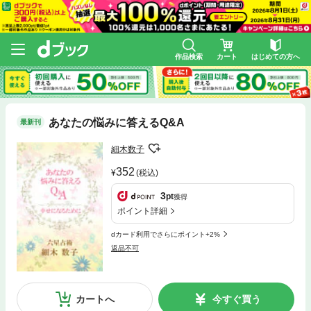
作品検索
カート
はじめての方へ
あなたの悩みに答えるQ&A
最新刊
細木数子
352
(税込)
3
pt
獲得
ポイント詳細
dカード利用でさらにポイント+2%
返品不可
カートへ
今すぐ買う