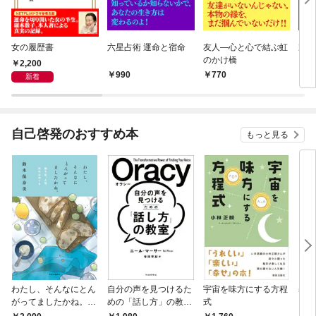
女の履歴書
六星占術 運命と宿命
友人―心と心で結ぶ虹
宗教
のかけ橋
2,200
990
770
9
新着
自己啓発のおすすめ本
もっと見る
わたし、そんなにとん
自分の声を見つけるた
宇宙を味方にする方程
基地
がってましたかね。
めの「話し方」の教
式
るた
獅子座、Ａ型、丙午は
室 Ｏｒａｃｙ（オラ