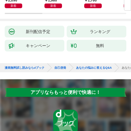
2,090
1,980
1,760
2,
めぐる
シー）
新着
新着
新着
新刊配信予定
ランキング
キャンペーン
無料
漫画無料試し読みならdブック
自己啓発
あなたの悩みに答えるQ&A
あなた
アプリならもっと便利で快適に！