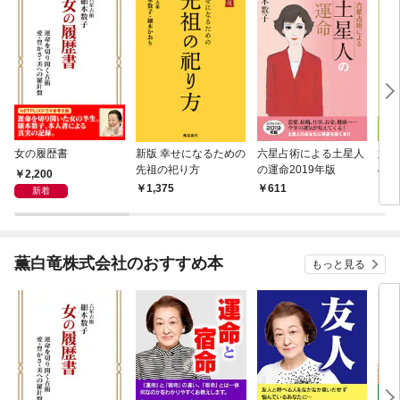
女の履歴書
新版 幸せになるための
六星占術による土星人
六星
先祖の祀り方
の運命2019年版
の運
2,200
1,375
611
6
新着
薫白竜株式会社のおすすめ本
もっと見る