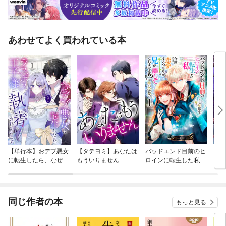
あわせてよく買われている本
【単行本】おデブ悪女
【タテヨミ】あなたは
バッドエンド目前のヒ
【タ
に転生したら、なぜか
もういりません
ロインに転生した私、
リ〜
ラスボス王子様に執着
今世では恋愛するつも
されています
りがチートな兄が離し
てくれません！？@C
OMIC
同じ作者の本
もっと見る