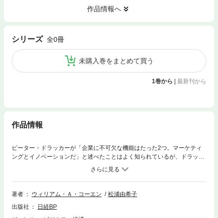
作品情報へ
シリーズ
全0冊
未購入巻をまとめて買う
1巻から
|
最新刊から
作品情報
ピーター・ドラッカーが「企業に不可欠な機能はたった2つ。マーケティ
ングとイノベーションだ」と述べたことはよく知られているが、ドラッカ
ー自身がマーケティングに関する著作や系統だった論文を残さなかったた
め、その具体的な考え方を理解する人は少ない。本書はドラッカーの教え
子だったビル・コーエンが膨大な数の論文や寄稿、講義記録をつぶさに調
べ上げ、マーケティングに対するドラッカーの見解を体系的にまとめた1
著者
ウィリアム・Ａ・コーエン
松浦由希子
冊だ。コーエンはマーケティングに関するドラッカーの言葉を体系化した
出版社
日経BP
だけでなく、現代的な意味をより明瞭にするため、企業事例をふんだんに