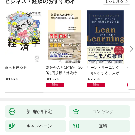
ビジネス・経済のおすすめ本
もっと見る
食べる経済学
為替介入とは何か 20
リーン・ラーニング
研究
0兆円規模「外為特
「ものにする」人が自
会」が生まれた謎
然とやっている 最小の
1,320
2,200
5,
1,870
インプットで最大の成
新着
新着
果を得る学習法
新刊配信予定
ランキング
キャンペーン
無料