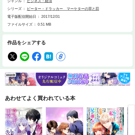
盛り込んで、読者に分かりやすく、面白く解説している。
ジャンル
ビジネス・経済
シリーズ
ピーター・ドラッカー マーケターの罪と罰
電子版配信開始日
2017/12/31
ファイルサイズ
0.51 MB
作品をシェアする
あわせてよく買われている本