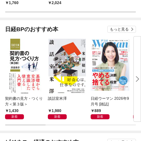
かえる40項
1,760
2,024
日経BPのおすすめ本
もっと見る
契約書の見方・つくり
談話室米澤
日経ウーマン 2026年9
日経
方＜第３版＞
月号 [雑誌]
ト！
【表
1,430
1,980
889
8
新着
新着
新着