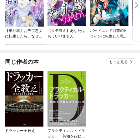
【単行本】おデブ悪女
【タテヨミ】あなたは
バッドエンド目前のヒ
【タ
に転生したら、なぜか
もういりません
ロインに転生した私、
リ〜
ラスボス王子様に執着
今世では恋愛するつも
されています
りがチートな兄が離し
てくれません！？@C
OMIC
同じ作者の本
もっと見る
ドラッカー全教え
プラクティカル・ドラ
ッカー 英知を行動に