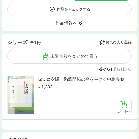
作品をチェックする
作品情報へ
シリーズ
全1冊
お気に入り登録
未購入巻をまとめて買う
1巻から
|
最新刊から
沈まぬ夕陽 満蒙開拓の今を生きる中島多鶴
1,232
カートへ