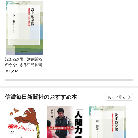
沈まぬ夕陽 満蒙開拓
の今を生きる中島多鶴
1,232
信濃毎日新聞社のおすすめ本
もっと見る