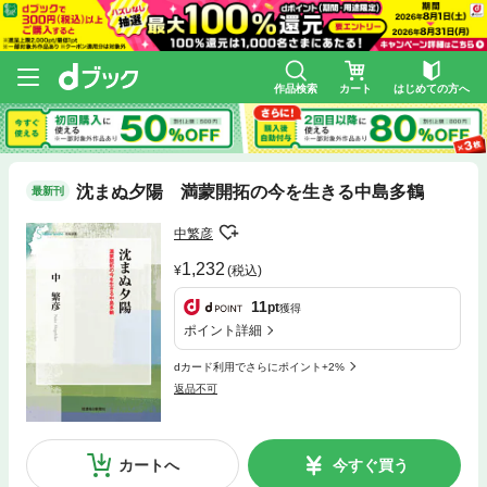
作品検索
カート
はじめての方へ
沈まぬ夕陽 満蒙開拓の今を生きる中島多鶴
最新刊
中繁彦
1,232
(税込)
11
pt
獲得
ポイント詳細
dカード利用でさらにポイント+2%
返品不可
カートへ
今すぐ買う