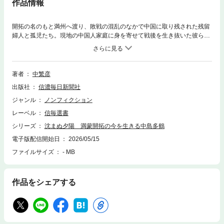
作品情報
開拓の名のもと満州へ渡り、敗戦の混乱のなかで中国に取り残された残留
婦人と孤児たち。現地の中国人家庭に身を寄せて戦後を生き抜いた彼らが
祖国に帰国できるよう、献身的に支援を続けてきた中島多鶴さん(下伊那郡
泰阜村在住)の活動を綴ったノンフィクション。自らも開拓団員だった半生
とだぶらせながら、戦争の悲惨さ、体験を語り継ぐことの大切さを訴え
る。2004年3月初版発行の本の復刻新装版。
著者
中繁彦
出版社
信濃毎日新聞社
ジャンル
ノンフィクション
レーベル
信毎選書
シリーズ
沈まぬ夕陽 満蒙開拓の今を生きる中島多鶴
電子版配信開始日
2026/05/15
ファイルサイズ
- MB
作品をシェアする