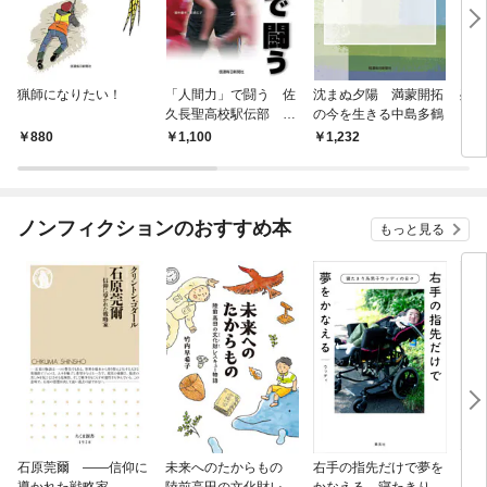
猟師になりたい！
「人間力」で闘う 佐
沈まぬ夕陽 満蒙開拓
残し
久長聖高校駅伝部 強
の今を生きる中島多鶴
こと
さの理由
880
1,100
1,232
1,
ノンフィクションのおすすめ本
もっと見る
石原莞爾 ――信仰に
未来へのたからもの
右手の指先だけで夢を
〈身