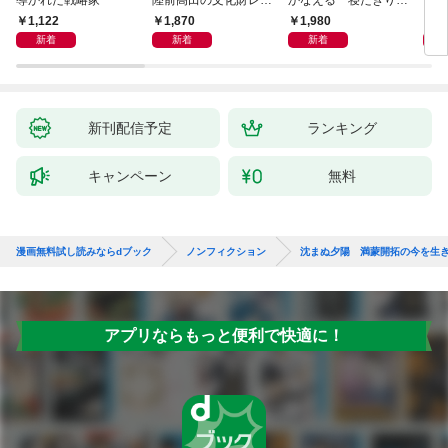
導かれた戦略家
陸前高田の文化財レス
かなえる 寝たきり系
を超
キュー物語
男子ウッディの日々
1,122
1,870
1,980
1,
新着
新着
新着
新刊配信予定
ランキング
キャンペーン
無料
漫画無料試し読みならdブック
ノンフィクション
沈まぬ夕陽 満蒙開拓の今を生
アプリならもっと便利で快適に！