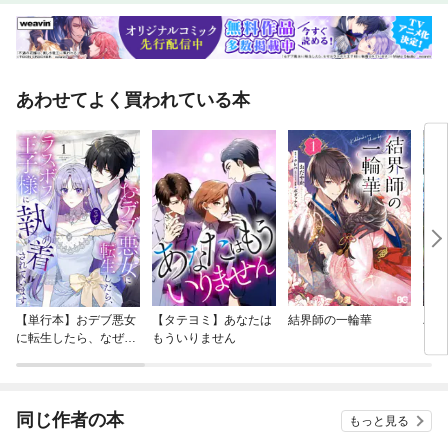
あわせてよく買われている本
【単行本】おデブ悪女
【タテヨミ】あなたは
結界師の一輪華
バッ
に転生したら、なぜか
もういりません
ロイ
ラスボス王子様に執着
今世
されています
りが
てく
OMI
同じ作者の本
もっと見る