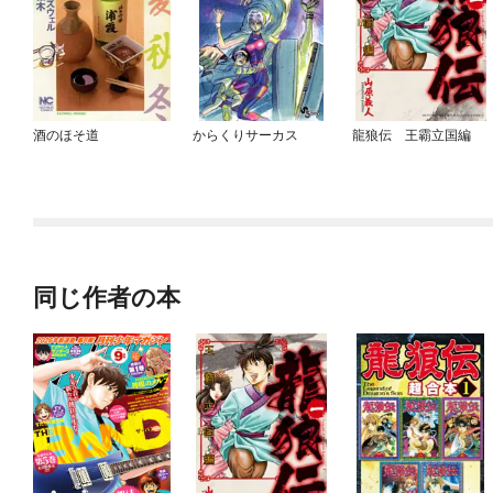
酒のほそ道
からくりサーカス
龍狼伝 王霸立国編
同じ作者の本