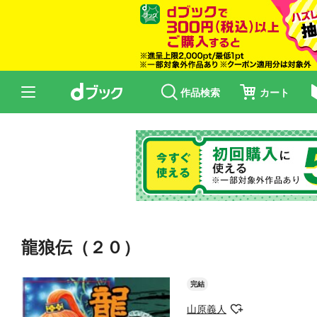
作品検索
カート
龍狼伝（２０）
完結
山原義人