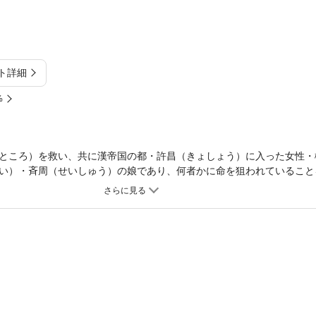
ト詳細
%
ところ）を救い、共に漢帝国の都・許昌（きょしょう）に入った女性・
い）・斉周（せいしゅう）の娘であり、何者かに命を狙われていること
護（まも）るうちに、宮廷に巣くう陰謀の渦に巻き込まれていく……！
廷の暗部に蠢（うごめ）く情念──魔都策謀の章!!