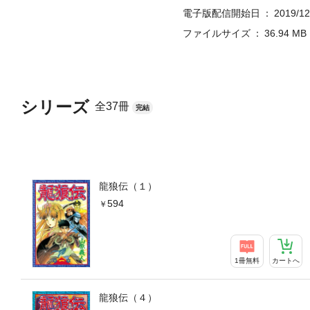
電子版配信開始日
2019/12
ファイルサイズ
36.94 MB
シリーズ
全37冊
完結
龍狼伝（１）
594
1冊無料
カートへ
龍狼伝（４）