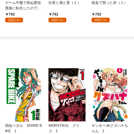
ゲーム中盤で死ぬ悪役
社長と酒と星（１）
税金で買った本（１）
貴族に転生したので、
外れスキル【テイム】
792
792
792
を駆使して最強を目指
試読フル
試読フル
試読フル
してみた（１）
弱虫ペダル SPARE B
WORST外伝 グリ
ヤンキーJKクズハナち
IKE 1
コ 1
ゃん 1