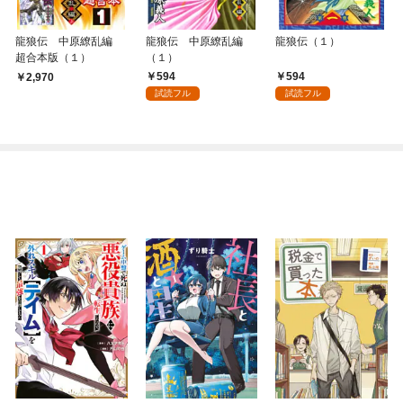
龍狼伝 中原繚乱編
龍狼伝 中原繚乱編
龍狼伝（１）
超合本版（１）
（１）
594
594
2,970
試読フル
試読フル