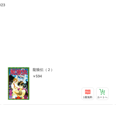
/23
龍狼伝（２）
594
1冊無料
カートへ