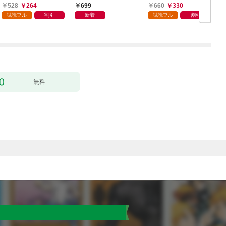
日発売]
ので最強の魔物と組み
528
264
699
660
330
ます 1巻
試読フル
割引
新着
試読フル
割引
無料