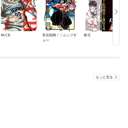
Mr.CB
常住戦陣！！ムシブギ
拳児
ョー
もっと見る