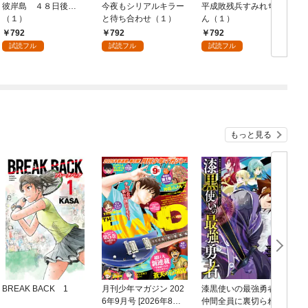
彼岸島 ４８日後…
今夜もシリアルキラー
平成敗残兵すみれちゃ
（１）
と待ち合わせ（１）
ん（１）
792
792
792
試読フル
試読フル
試読フル
もっと見る
BREAK BACK 1
月刊少年マガジン 202
漆黒使いの最強勇者
6年9月号 [2026年8月6
仲間全員に裏切られた