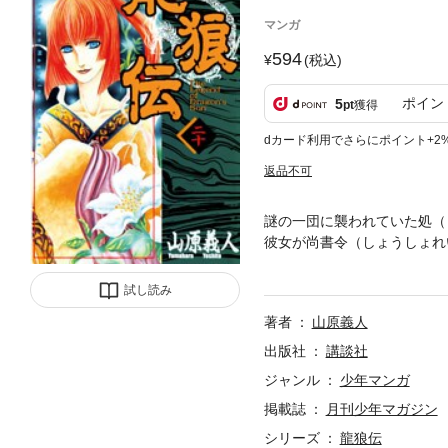
マンガ
594
(税込)
ポイン
5
pt
獲得
dカード利用でさらにポイント+2
返品不可
謎の一団に襲われていた処（
彼女が尚書令（しょうしょれ
（しろう）は、彼女を蔭より
「ネオ三国志」、華麗なる宮
試し読み
著者
山原義人
出版社
講談社
ジャンル
少年マンガ
掲載誌
月刊少年マガジン
シリーズ
龍狼伝