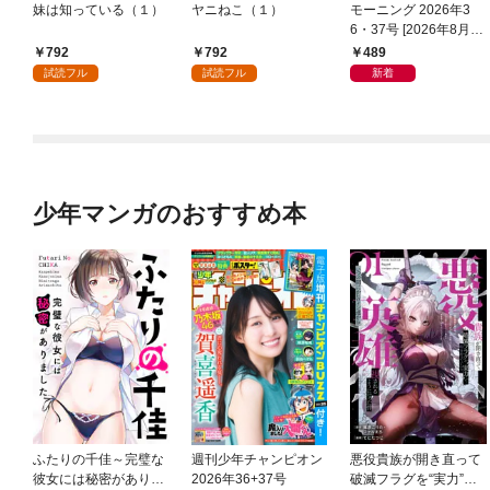
妹は知っている（１）
ヤニねこ（１）
モーニング 2026年3
6・37号 [2026年8月6
日発売]
792
792
489
試読フル
試読フル
新着
少年マンガのおすすめ本
ふたりの千佳～完璧な
週刊少年チャンピオン
悪役貴族が開き直って
彼女には秘密がありま
2026年36+37号
破滅フラグを“実力”で