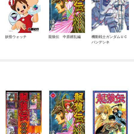
妖怪ウォッチ
龍狼伝 中原繚乱編
機動戦士ガンダムＵＣ
バンデシネ