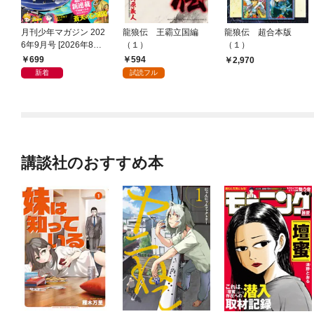
月刊少年マガジン 202
龍狼伝 王霸立国編
龍狼伝 超合本版
6年9月号 [2026年8月6
（１）
（１）
日発売]
699
594
2,970
新着
試読フル
講談社のおすすめ本