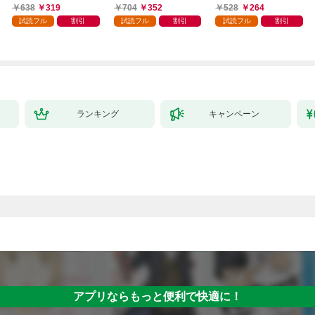
638
319
704
352
528
264
試読フル
割引
試読フル
割引
試読フル
割引
ランキング
キャンペーン
アプリならもっと便利で快適に！