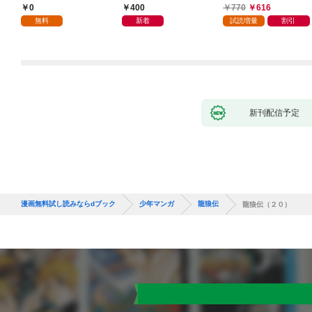
した(1)
叩き折っていたら、い
0
400
770
616
つの間にかヒロイン達
無料
新着
試読増量
割引
から英雄視されるよう
になった件（コミッ
ク） 1巻
新刊配信予定
漫画無料試し読みならdブック
少年マンガ
龍狼伝
龍狼伝（２０）