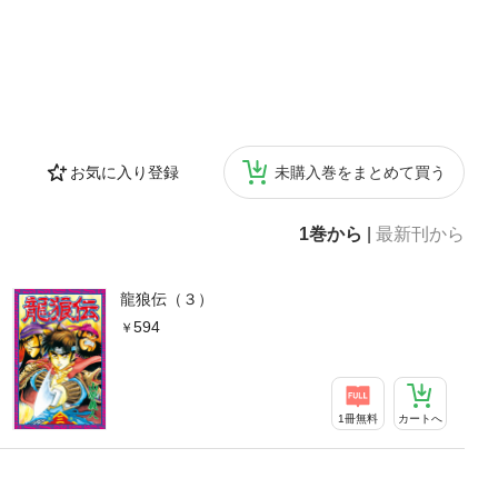
お気に入り登録
未購入巻をまとめて買う
1巻から
|
最新刊から
龍狼伝（３）
594
1冊無料
カートへ