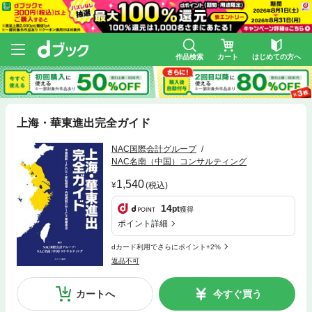
作品検索
カート
はじめての方へ
上海・華東進出完全ガイド
NAC国際会計グループ
NAC名南（中国）コンサルティング
1,540
(税込)
14
pt
獲得
ポイント詳細
dカード利用でさらにポイント+2%
返品不可
カートへ
今すぐ買う