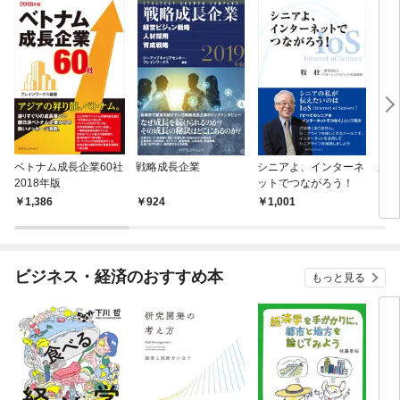
ベトナム成長企業60社
戦略成長企業
シニアよ、インターネ
新興
2018年版
ットでつながろう！
日本
1,386
924
1,001
1,
ビジネス・経済のおすすめ本
もっと見る