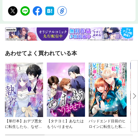
あわせてよく買われている本
【単行本】おデブ悪女
【タテヨミ】あなたは
バッドエンド目前のヒ
結界
に転生したら、なぜか
もういりません
ロインに転生した私、
ラスボス王子様に執着
今世では恋愛するつも
されています
りがチートな兄が離し