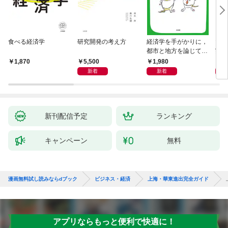
食べる経済学
研究開発の考え方
経済学を手がかりに，
マン
都市と地方を論じてみ
実 
よう
化」
5,500
1,980
1,
1,870
新着
新着
新刊配信予定
ランキング
キャンペーン
無料
漫画無料試し読みならdブック
ビジネス・経済
上海・華東進出完全ガイド
アプリならもっと便利で快適に！