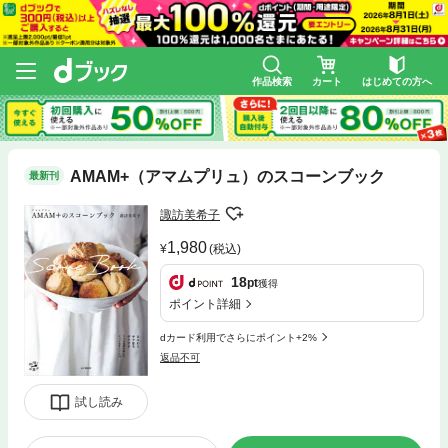
作品検索
カート
はじめての方へ
AMAM+（アマムプリュ）のスコーンブック
最新刊
諏訪美希子
1,980
(税込)
18
pt
獲得
ポイント詳細
dカード利用でさらにポイント+2%
返品不可
試し読み