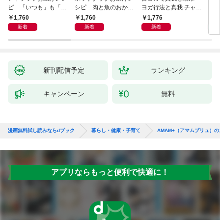
ピ 「いつも」も「も
シピ 肉と魚のおか
ヨガ行法と真我 チャク
クニ
しも」もおいしい！
ず 少ない材料＆調味
ラと真我の関係 クンダ
した
1,760
1,760
1,776
1,
料で、あとはスイッチ
リーニ上昇体験 次元上
新着
新着
新着
ポン！
昇と真我の関係
新刊配信予定
ランキング
キャンペーン
無料
漫画無料試し読みならdブック
暮らし・健康・子育て
AMAM+（アマムプリュ）
アプリならもっと便利で快適に！