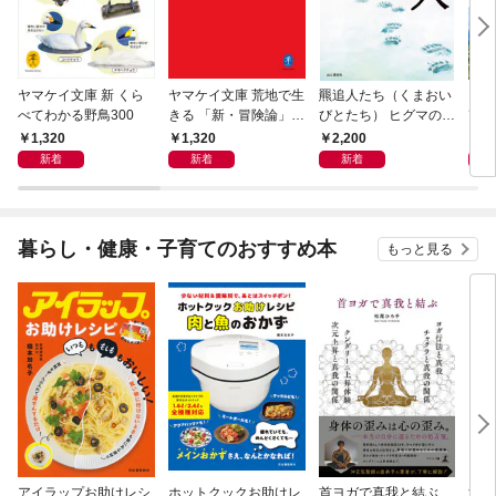
ヤマケイ文庫 新 くら
ヤマケイ文庫 荒地で生
羆追人たち（くまおい
日本
べてわかる野鳥300
きる 「新・冒険論」改
びとたち） ヒグマの虜
改訂
訂
になった10人
1,320
1,320
2,200
2,
新着
新着
新着
暮らし・健康・子育てのおすすめ本
もっと見る
アイラップお助けレシ
ホットクックお助けレ
首ヨガで真我と結ぶ
すご