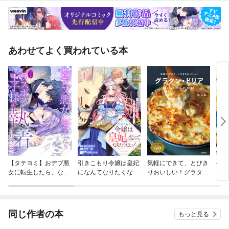
ェダーチーズのスコーン◎3章 ザクザクスコーン基本のザクザクスコー
ン／オートミールレーズンスコーン／いちじくとチョコレートチャンクス
コーン／フルーツグラノーラスコーン／メープルピーカンナッツスコーン
／アーモンドとデーツのスコーン／オレンジキャラメルスコーン／シナモ
ンロール風スコーン／じゃことレンコンのスコーン◎Column1 アレンジ
あわせてよく買われている本
を楽しむスコーンサンドショートケーキ風サンド／あんバターサンド／ア
ボカドサーモンサンド◎Column2 贈り物に喜ばれるラッピングアイディ
ア◎Special スコーンをもっと楽しむクリーム＆ジャムクロテッドクリー
ム／塩キャラメルクリーム／いちごジャム／はっさくマーマレード／ブル
ーベリージャム／レモンカード／マロンクリーム◎Visiting U.K. イギリス
で出会った素朴なスコーン《著者プロフィール》諏訪美希子（すわ・みき
こ）菓子研究家。北海道札幌市で「AMAM＋（アマムプリュ）菓子店」を
営む。大学ではフランス文学を専攻。フランスを訪れた際に現地で食べた
菓子やパンのおいしさに感動し、帰国後ル・コルドン・ブルー東京校で製
菓・製パンを学ぶ。2022年に５畳のスペースからスタートした店舗は、2
024年に大きくリニューアルをして予約制のカフェスペースも併設。全国
の百貨店の催事でスコーンやクッキー缶などの焼き菓子を販売するほか、
北海道と東京でお菓子教室の活動も行っている。本書が初著書となる。
【タテヨミ】おデブ悪
引きこもり令嬢は皇妃
気軽にできて、とびき
ベル
女に転生したら、なぜ
になんてなりたくな
りおいしい！グラタ
リ婚
かラスボス王子様に執
い！～強面皇帝の溺愛
ン・ドリア
い」
着されています
が駄々漏れで困ります
姫、
～
子が
た。
同じ作者の本
もっと見る
ミッ