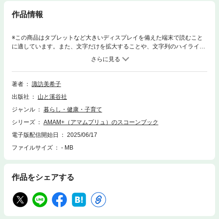
作品情報
※この商品はタブレットなど大きいディスプレイを備えた端末で読むこと
に適しています。また、文字だけを拡大することや、文字列のハイライ
ト、検索、辞書の参照、引用などの機能が使用できません。北の大地の恵
みを詰め込んだ、素朴で味わい深いお菓子が人気の菓子店「AMAM＋」。
開店当時からお店に並ぶ定番のスコーンを、「もっと家庭で気軽に楽しん
でもらいたい」「食感が違うからこそ味わえるおいしさがある」という店
著者
諏訪美希子
主・諏訪さんの思いを込めて、「ふんわり」「サクほろ」「ザクザク」と
出版社
山と溪谷社
異なる３種の食感が楽しめるレシピを提案してもらいました。クロテッド
クリームやジャムが合うプレーンスコーンに加えて、何もつけずそのまま
ジャンル
暮らし・健康・子育て
でもおいしくいただけるアレンジスコーンも豊富に収録。スコーンサンド
シリーズ
AMAM+（アマムプリュ）のスコーンブック
のアイディアや自家製クロテッドクリームやジャムのレシピを紹介するコ
ラム、イギリス訪問で教えてもらった本場のスコーンレシピなど、隅から
電子版配信開始日
2025/06/17
隅までスコーン好きにはたまらない１冊です。《CONTENTS》◎1章 ふ
ファイルサイズ
- MB
んわりスコーン基本のふんわりスコーン／ミルクティースコーン／クラン
ベリーとクリームチーズスコーン／バナナスコーン／かぼちゃのスコーン
／キャロットケーキ風スコーン／じゃがいもとアンチョビのスコーン／生
作品をシェアする
クリームスコーン／抹茶の生クリームスコーン／コーンポタージュの生ク
リームスコーン◎2章 サクほろスコーン基本のサクほろスコーン／フレ
ッシュいちごスコーン／ラムレーズンとくるみのスコーン／マロンスコー
ン／レモンスコーン／チョコレートスコーン／アップルスコーン／シュト
ーレン風スコーン／塩キャラメルスコーン／トマトのスコーン／枝豆とチ