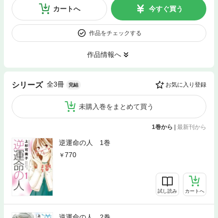
カートへ
今すぐ買う
作品をチェックする
作品情報へ
全3冊
シリーズ
お気に入り登録
完結
未購入巻をまとめて買う
1巻から
|
最新刊から
逆運命の人 1巻
770
試し読み
カートへ
逆運命の人 2巻