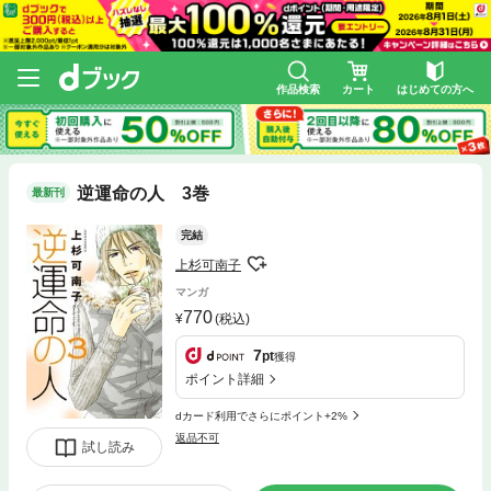
作品検索
カート
はじめての方へ
逆運命の人 3巻
最新刊
完結
上杉可南子
マンガ
770
(税込)
7
pt
獲得
ポイント詳細
dカード利用でさらにポイント+2%
返品不可
試し読み