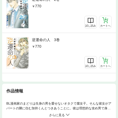
770
試し読み
カートへ
逆運命の人 3巻
770
試し読み
カートへ
作品情報
BL漫画家のまどりは生身の男を愛せないオタクで腐女子。そんな彼女がア
パートの隣に住む加持くんとつきあうことに。彼は理想的な攻め男で身も
心もメロメロになるまどりだった。しかし、アシスタントのつよポンとの
キスを浮気と誤解した加持くんはまどりを愛人（セフレ）に降格するもの