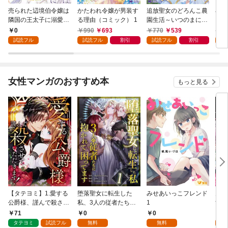
売られた辺境伯令嬢は
かたわれ令嬢が男装す
追放聖女のどろんこ農
小林
隣国の王太子に溺愛さ
る理由（コミック） 1
園生活～いつのまにか
ゴン
れる 1
隣国を救ってしまいま
0
990
693
770
539
7
した～（コミック） 1
試読フル
試読フル
割引
試読フル
割引
試
女性マンガのおすすめ本
もっと見る
【タテヨミ】1.愛する
堕落聖女に転生した
みせあいっこフレンド
火の
公爵様、謹んで殺させ
私、3人の従者たちに
1
すが
ていただきます！
抱かれて困ってます 第
嫁と
71
0
0
2
1話
ます
タテヨミ
試読フル
無料
無料
試