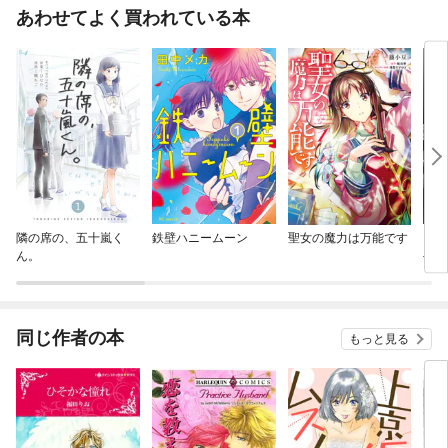
あわせてよく買われている本
隣の席の、五十嵐く
鉄壁ハニームーン
聖女の魔力は万能です
ビブ
ん。
手帖
同じ作者の本
もっと見る