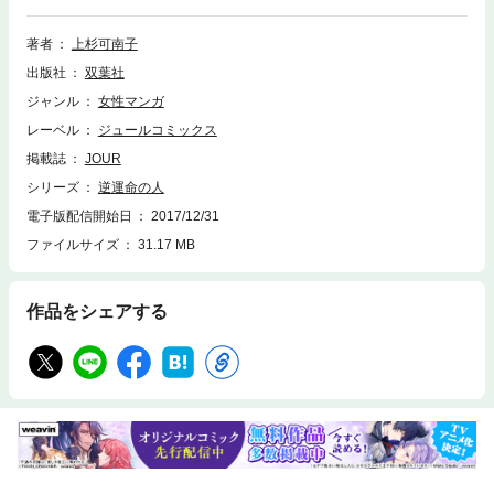
の、ヨリが戻った。加持くんはこの間、つきあっていた百合と別れようと
するが、これが意外に強敵だった－－。ふたりは互いに運命の人なのか、
著者
上杉可南子
それとも逆運命の人なのか…最終巻！
出版社
双葉社
ジャンル
女性マンガ
レーベル
ジュールコミックス
掲載誌
JOUR
シリーズ
逆運命の人
電子版配信開始日
2017/12/31
ファイルサイズ
31.17 MB
作品をシェアする