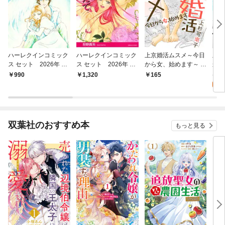
ハーレクインコミック
ハーレクインコミック
上京婚活ムスメ～今日
上京
ス セット 2026年 vo
ス セット 2026年 vo
から女、始めます～ 分
から
l.798
l.845
冊版 1
4
990
1,320
165
試
双葉社のおすすめ本
もっと見る