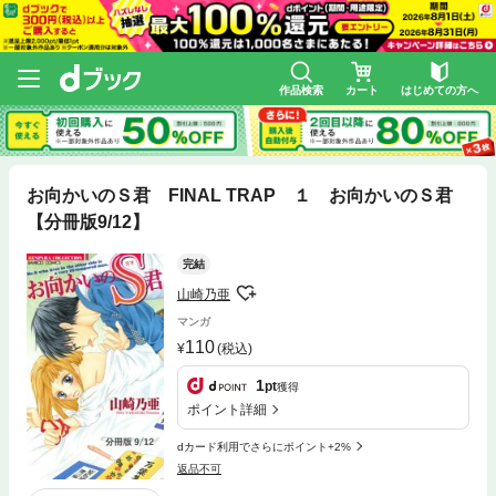
作品検索
カート
はじめての方へ
お向かいのＳ君 FINAL TRAP １ お向かいのＳ君
【分冊版9/12】
完結
山崎乃亜
マンガ
110
(税込)
1
pt
獲得
ポイント詳細
dカード利用でさらにポイント+2%
返品不可