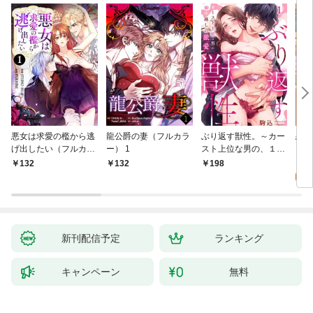
悪女は求愛の檻から逃
龍公爵の妻（フルカラ
ぶり返す獣性。～カー
恋す
げ出したい（フルカラ
ー） 1
スト上位な男の、１０
【fo
ー） 1
年越しの激愛１
2
132
132
198
試
新刊配信予定
ランキング
キャンペーン
無料