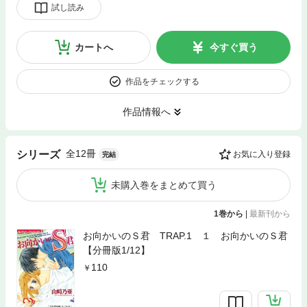
試し読み
カートへ
今すぐ買う
作品をチェックする
作品情報へ
全12冊
シリーズ
お気に入り登録
完結
未購入巻をまとめて買う
1巻から
|
最新刊から
お向かいのＳ君 TRAP.1 １ お向かいのＳ君
【分冊版1/12】
110