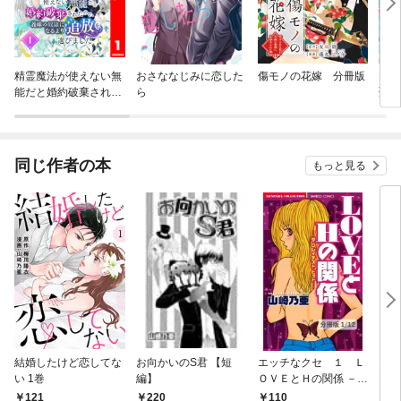
精霊魔法が使えない無
おさななじみに恋した
傷モノの花嫁 分冊版
大切
能だと婚約破棄された
ら
聖女
ので、義妹の奴隷にな
るより追放を選びまし
た
同じ作者の本
もっと見る
結婚したけど恋してな
お向かいのS君 【短
エッチなクセ １ Ｌ
お向
い 1巻
編】
ＯＶＥとＨの関係 －
P.
ザ・グレイテスト・ヒ
Ｓ君
121
220
110
1