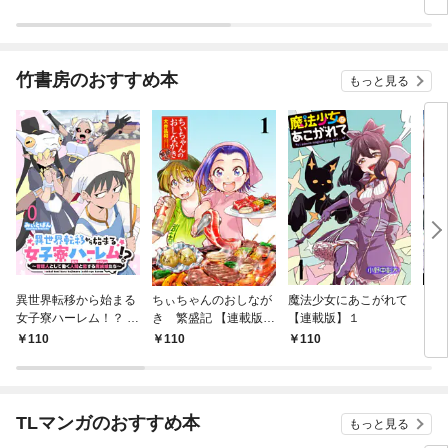
ット－【分冊版1/12】
竹書房のおすすめ本
もっと見る
異世界転移から始まる
ちぃちゃんのおしなが
魔法少女にあこがれて
ガー
女子寮ハーレム！？ ～
き 繁盛記 【連載版】
【連載版】１
ィー
管理人として働く人間
１
110
110
110
1
と恋する魔族娘たち～
【連載版】０
TLマンガのおすすめ本
もっと見る