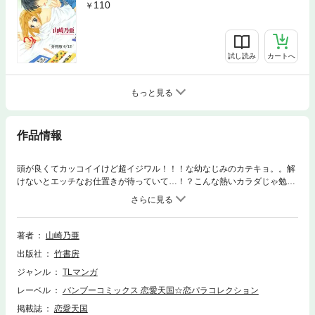
110
試し読み
カートへ
もっと見る
作品情報
頭が良くてカッコイイけど超イジワル！！！な幼なじみのカテキョ。。解
けないとエッチなお仕置きが待っていて…！？こんな熱いカラダじゃ勉強
が手につかないよぉ★※本コンテンツは単行本「お向かいのＳ君」を分冊
したものです。
著者
山崎乃亜
出版社
竹書房
ジャンル
TLマンガ
レーベル
バンブーコミックス 恋愛天国☆恋パラコレクション
掲載誌
恋愛天国