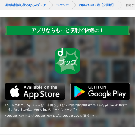
漫画無料試し読みならdブック
TLマンガ
お向かいのＳ君【分冊版】
お向か
アプリならもっと便利で快適に！
Appleのロゴ、App Storeは、米国もしくはその他の国や地域におけるApple Inc.の商標で
す。App Storeは、Apple Inc.のサービスマークです。
Google Play および Google Play ロゴは Google LLC の商標です。