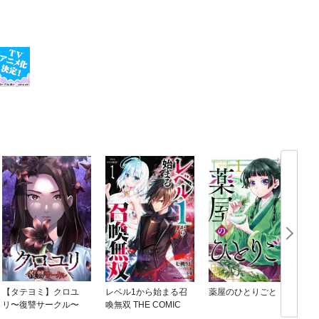
【タテヨミ】クロユ
レベル1から始まる召
薬屋のひとりごと
リ〜復讐サークル〜
喚無双 THE COMIC