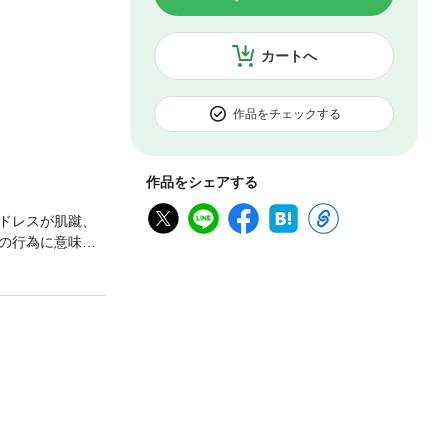
カートへ
作品をチェックする
作品をシェアする
ドレスが肌蹴、
の行為に意味な
いのに―…。私
鈴川グループの
？ 【リア×ロ