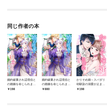
されています
同じ作者の本
婚約破棄され辺境伯と
婚約破棄され辺境伯と
かりそめ婚～スパダリ
の婚姻を命じられまし
の婚姻を命じられまし
幼馴染の溺愛が止まり
たが、私の初恋の人は
たが、私の初恋の人は
ません！？1
198
880
198
その義父です【単話
その義父です【電子単
版】 1
行本版】 1