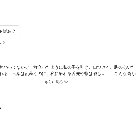
ト詳細
%
終わってないぞ」苛立ったように私の手を引き、口づける。胸のあいた
れる…言葉は乱暴なのに、私に触れる舌先や指は優しい……こんな偽り
し熱い眼差しを送るこの人のことだって、いっそ酷い人って思えたらい
父の治療費などを稼ぐためバイトに勤しむ日々。ある日のバイト帰り、
治療費と引き換えに『恋人のふり』という仕事を依頼されてしまい―…！
ス