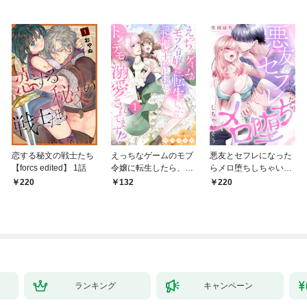
恋する秘文の戦士たち
えっちなゲームのモブ
悪友とセフレになった
【forcs edited】 1話
令嬢に転生したら、絶
らメロ堕ちしちゃいそ
倫騎士隊長様からトン
う(1)
220
132
220
デモ溺愛されてま
す！？１
ランキング
キャンペーン