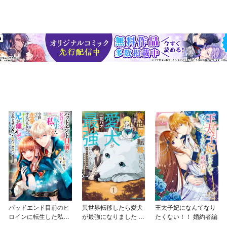
バッドエンド目前のヒ
異世界転移したら愛犬
王太子妃になんてなり
ロインに転生した私、
が最強になりました ～
たくない！！ 婚約者編
今世では恋愛するつも
シルバーフェンリルと