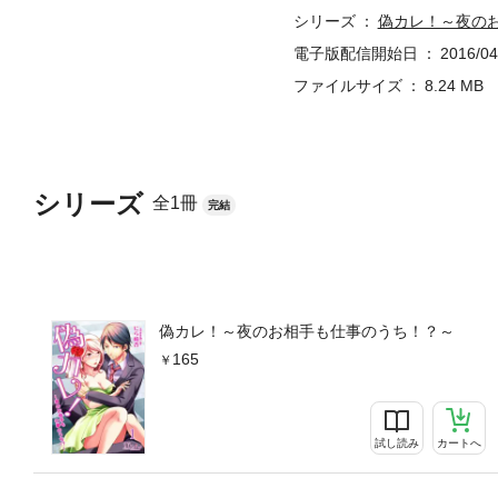
シリーズ
偽カレ！～夜の
電子版配信開始日
2016/04
ファイルサイズ
8.24 MB
シリーズ
全1冊
完結
偽カレ！～夜のお相手も仕事のうち！？～
165
試し読み
カートへ