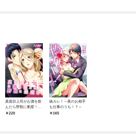
りがチートな兄が離し
俺が異世界暮らしを始
てくれません！？@C
めたら～ THE COMIC
OMIC
真面目上司がお酒を飲
偽カレ！～夜のお相手
んだら野獣に豹変！？
も仕事のうち！？～
(1)
220
165