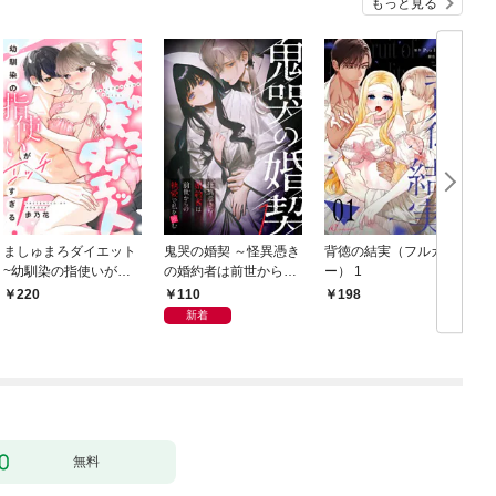
もっと見る
ましゅまろダイエット
鬼哭の婚契 ～怪異憑き
背徳の結実（フルカラ
~幼馴染の指使いがエ
の婚約者は前世からの
ー） 1
ッチすぎる！~(1)
執愛で私を蝕む～
110
220
198
（1）
新着
ま
無料