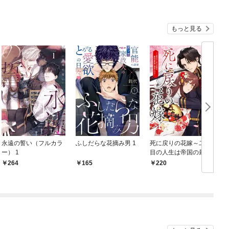
もっと見る
永遠の誓い（フルカラ
ふしだらな花摘み男 1
死に戻りの花嫁～二度
転
ー） 1
目の人生は帝国の最強
退魔師に溺愛される～
264
165
220
1