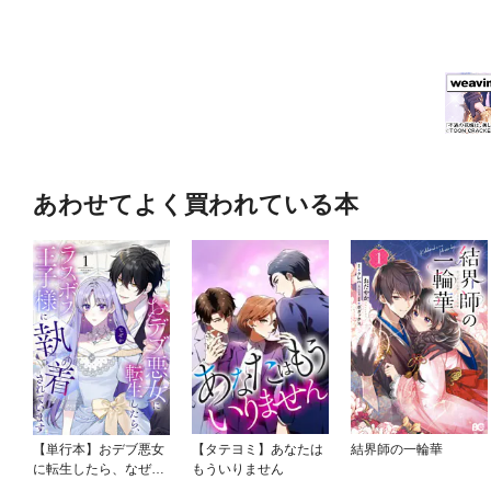
あわせてよく買われている本
【単行本】おデブ悪女
【タテヨミ】あなたは
結界師の一輪華
に転生したら、なぜか
もういりません
ラスボス王子様に執着