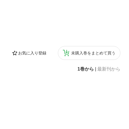
お気に入り登録
未購入巻をまとめて買う
1巻から
|
最新刊から