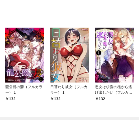
龍公爵の妻（フルカラ
日替わり彼女（フルカ
悪女は求愛の檻から逃
ー） 1
ラー） 1
げ出したい（フルカラ
ー） 1
132
132
132