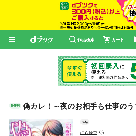
作品検索
カート
偽カレ！～夜のお相手も仕事のう
最新刊
完結
にら崎杏