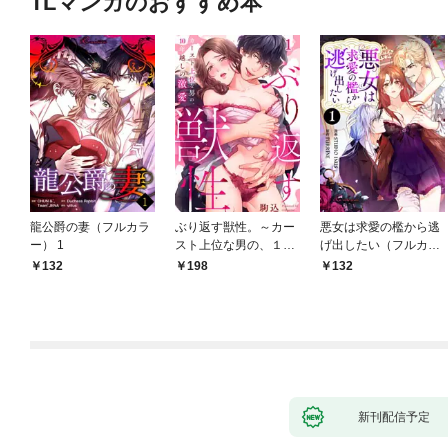
TLマンガのおすすめ本
龍公爵の妻（フルカラ
ぶり返す獣性。～カー
悪女は求愛の檻から逃
ー） 1
スト上位な男の、１０
げ出したい（フルカラ
年越しの激愛１
ー） 1
132
198
132
新刊配信予定