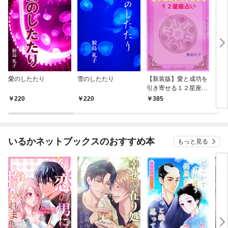
愛のしたたり
雪のしたたり
【新装版】愛と成功を
風俗
引き寄せる１２星座占
た。
い
220
220
385
2
いるかネットブックスのおすすめ本
もっと見る