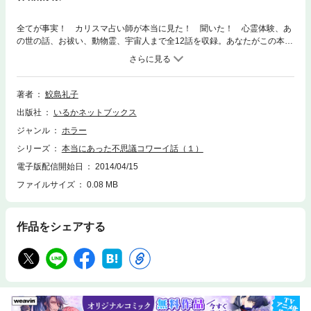
全てが事実！ カリスマ占い師が本当に見た！ 聞いた！ 心霊体験、あ
の世の話、お祓い、動物霊、宇宙人まで全12話を収録。あなたがこの本を
買うこと自体が、奇妙と言えば奇妙なのです。何故なら昨日のこの時間、
あなたは今日この本を読んでいることなど考えもしなかったはずだからで
す。本を読み始めた瞬間、あなたは確実に「違う世界」とつながってゆく
でしょう…。★「ホラー短編集」シリーズ（１）
著者
鮫島礼子
出版社
いるかネットブックス
ジャンル
ホラー
シリーズ
本当にあった不思議コワーイ話（１）
電子版配信開始日
2014/04/15
ファイルサイズ
0.08 MB
作品をシェアする