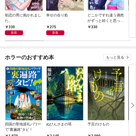
初恋の男に抱かれまし
幸せの在り処
どこかですれ違う偶然
チー
た。
がずっと続くと思って
いた
330
275
330
3
新着
新着
ホラーのおすすめ本
もっと見る
四国の聖地巡礼パワー
ぬひんさまの塔
予言のけもの
Ti
で“裏遍路”タビ！
～心
思議
1,870
2,145
2,090
8