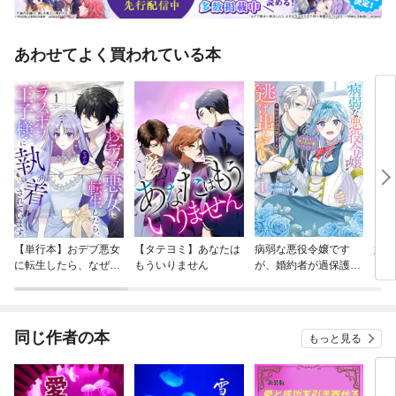
あわせてよく買われている本
【単行本】おデブ悪女
【タテヨミ】あなたは
病弱な悪役令嬢です
妹は
に転生したら、なぜか
もういりません
が、婚約者が過保護す
ラスボス王子様に執着
ぎて逃げ出したい(私
されています
たち犬猿の仲でしたよ
ね！？)
同じ作者の本
もっと見る