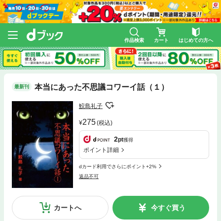
作品検索
カート
はじめての方へ
本当にあった不思議コワーイ話（１）
最新刊
鮫島礼子
275
(税込)
2
pt
獲得
ポイント詳細
dカード利用でさらにポイント+2%
返品不可
カートへ
今すぐ買う