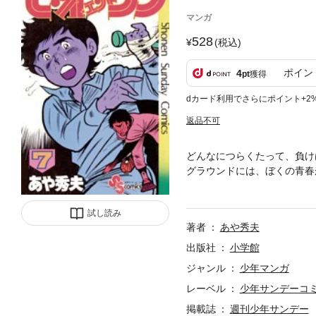
マンガ
528
(税込)
ポイン
4
pt
獲得
dカード利用でさらにポイント+2
返品不可
どんなにつらくたって、負け
グラウンドには、ぼくの青春
が、朝日に燃える！！
試し読み
著者
あや秀夫
出版社
小学館
ジャンル
少年マンガ
レーベル
少年サンデーコ
掲載誌
週刊少年サンデー