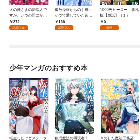
火の神さまの掃除人で
追放令嬢からの手紙～
1000円ヒーロー 新札
すが、いつの間にか花
かつて愛していた皆さ
版【単話】（１）
嫁として溺愛されてい
まへ 私のことなどお忘
272
138
0
ます【単話】（１）
れですか？～【単話】
試読フル
試読フル
無料
（１）
少年マンガのおすすめ本
転生したけどステータ
創成魔法の再現者 1
きのした魔法工務店