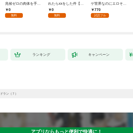
兆候ゼロの肉体を手に
れたらxxをした件【全
ゲ世界なのにエロそっ
入れて自由を謳歌す
年齢版】(1)
ちのけでひたすら最強
0
0
770
る。1
を目指すモブ転生者～
無料
無料
試読フル
ランキング
キャンペーン
ドラン（７）
アプリならもっと便利で快適に！