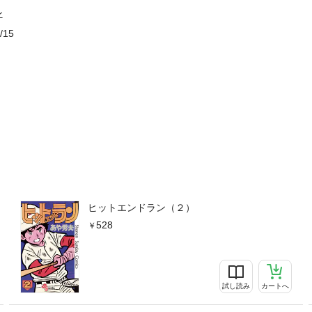
ン
/15
ヒットエンドラン（２）
528
試し読み
カートへ