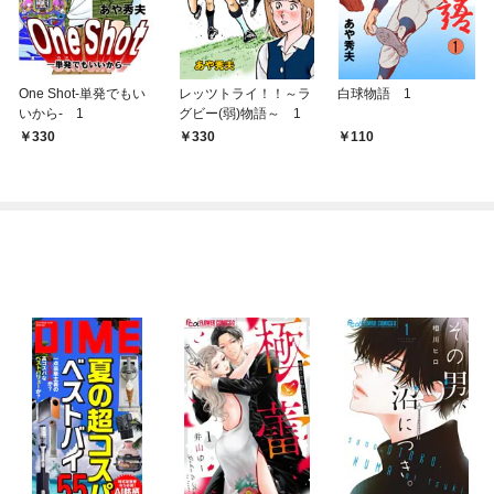
One Shot-単発でもい
レッツトライ！！～ラ
白球物語 1
いから- 1
グビー(弱)物語～ 1
330
330
110