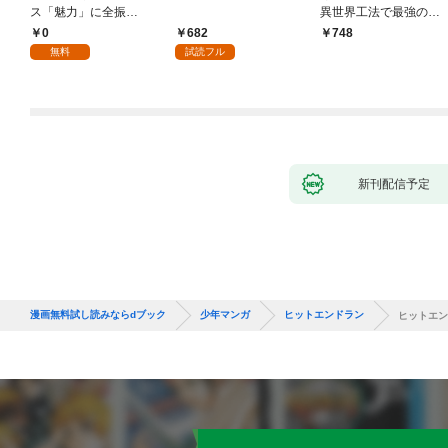
ス「魅力」に全振
異世界工法で最強の家
り！？(1)
づくりを（コミック）
0
682
748
１
無料
試読フル
新刊配信予定
漫画無料試し読みならdブック
少年マンガ
ヒットエンドラン
ヒットエン