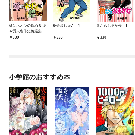
愛はネオンの煌めき-あ
板金源ちゃん 1
魚ならおまかせ 1
や秀夫名作短編選集-
1
330
330
330
小学館のおすすめ本