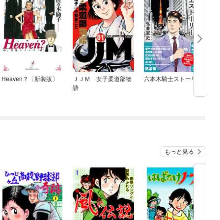
Heaven？〔新装版〕
ＪＪＭ 女子柔道部物
六本木騎士ストーリー
語
もっと見る