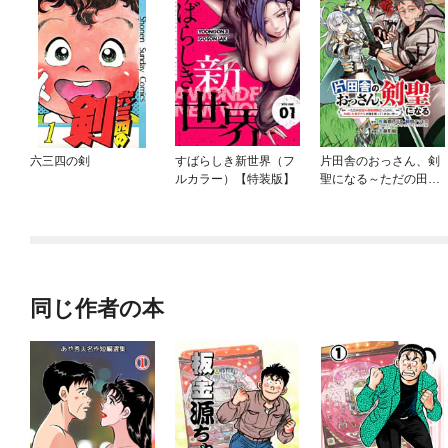
六三四の剣
すばらしき新世界（フ
片田舎のおっさん、剣
ルカラー）【特装版】
聖になる～ただの田舎
の剣術師範だったの
に、大成した弟子たち
が俺を放ってくれない
件～(話売り)
同じ作者の本