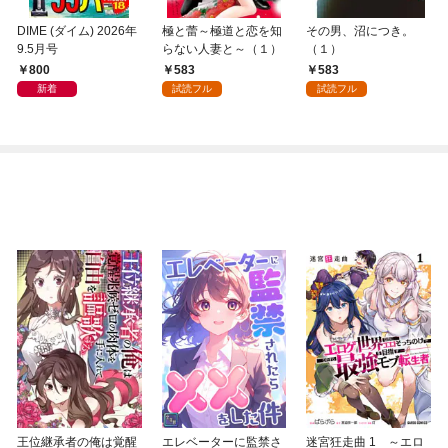
DIME (ダイム) 2026年
極と蕾～極道と恋を知
その男、沼につき。
9.5月号
らない人妻と～（１）
（１）
800
583
583
新着
試読フル
試読フル
王位継承者の俺は覚醒
エレベーターに監禁さ
迷宮狂走曲 1 ～エロ