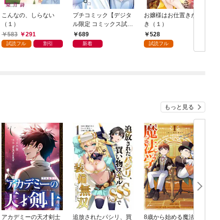
こんなの、しらない
プチコミック【デジタ
お嬢様はお仕置きが好
（１）
ル限定 コミックス試し
き（１）
読み特典付き】 2026
583
291
689
528
年9月号（2026年8月7
試読フル
割引
新着
試読フル
日発売）
もっと見る
アカデミーの天才剣士
追放されたパシリ、買
8歳から始める魔法学