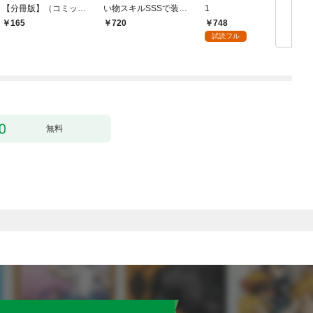
【分冊版】（コミッ
い物スキルSSSで装備
1
ク） １話【フルカラ
無双 ～買ったモノを
748
165
720
ー】
超強化して最強パーテ
試読フル
ィー目指します～【単
行本版】 1巻
無料