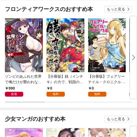
フロンティアワークスのおすすめ本
もっと見る
ゾンビのあふれた世界
【分冊版】銭（インチ
【分冊版】フェアリー
【分
で俺だけが襲われない
キ）の力で、戦国の世
テイル・クロニクル ～
は勇
時子 IF STORY 1
を駆け抜ける。 第1話
空気読まない異世界ラ
ので
990
0
0
0
イフ～ 第1話
新着
無料
無料
少女マンガのおすすめ本
もっと見る