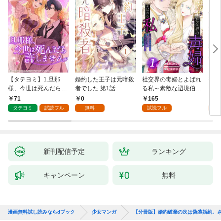
【タテヨミ】1.旦那
婚約した王子は元暗殺
社交界の毒婦とよばれ
視線
様、今世は死んだら許
者でした 第1話
る私～素敵な辺境伯令
る 1
しません
息に腕を折られたの
71
0
165
1
で、責任とってもらい
タテヨミ
試読フル
無料
試読フル
試
ます～［ばら売り］
第1話
新刊配信予定
ランキング
キャンペーン
無料
漫画無料試し読みならdブック
少女マンガ
【分冊版】婚約破棄の次は偽装婚約。