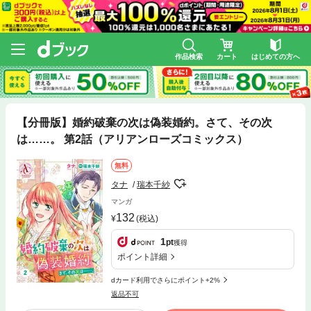
作品検索
カート
はじめての方へ
【分冊版】婚約破棄の次は偽装婚約。さて、その次
は……。 第2話（アリアンローズコミックス）
無料
タナ
瑞本千紗
マンガ
132
(税込)
1
pt
獲得
ポイント詳細
dカード利用でさらにポイント+2%
返品不可