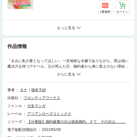
1冊無料
カートへ
もっと見る
作品情報
「きみに私の妻となってほしい」一見地味な令嬢でありながら、実は強い
魔法力を持つアナベル。父が死んだ日、婚約者から身に覚えのない理由で
婚約破棄され、その上魔法で解けない死の呪いをかけられてしまう！家を
飛び出し解呪方法を探す中、偶然解呪に必要な「月の欠片」を持つマーヴ
ェリット公爵に出会ったアナベルは、なんと国一番の貴族である公爵に求
められ婚約者になることに?しかし、その裏には彼を取り巻く複雑な事情
著者
タナ
瑞本千紗
があって……。偽装婚約から始まる、魔法使いのアナベルとワケアリ公爵
出版社
フロンティアワークス
のラブファンタジー開幕！
ジャンル
少女マンガ
レーベル
アリアンローズコミックス
シリーズ
【分冊版】婚約破棄の次は偽装婚約。さて、その次は……。
電子版配信開始日
2022/05/30