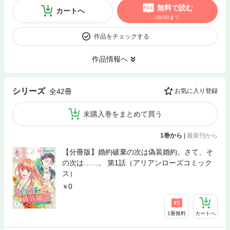
無料で読む
カートへ
08/30まで
作品をチェックする
作品情報へ
シリーズ
全42冊
お気に入り登録
未購入巻をまとめて買う
1巻から
|
最新刊から
【分冊版】婚約破棄の次は偽装婚約。さて、そ
の次は……。 第1話（アリアンローズコミック
ス）
0
1冊無料
カートへ