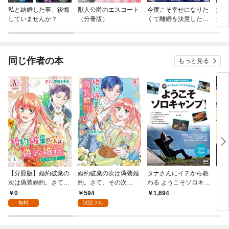
私と結婚した事、後悔
獣人公爵のエスコート
今度こそ幸せになりた
婚約
していませんか？
（分冊版）
くて離婚を決意したと
から
ころ、無表情な旦那様
が「愛してる」と言っ
てきました。
同じ作者の本
もっと見る
【分冊版】婚約破棄の
婚約破棄の次は偽装婚
タナさんにイチから教
10
次は偽装婚約。さて、
約。さて、その次
わる ようこそソロキャ
った
その次は……。 第1話
は……。 １（アリア
ンプ！
てよ
0
594
1,694
1,
（アリアンローズコミ
ンローズコミックス）
具
無料
試読フル
ックス）