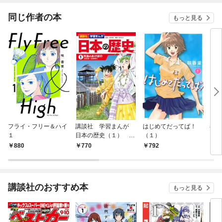
同じ作者の本
もっと見る
フライ・フリー＆ハイ
講談社 学習まんが
はじめてだってば！
春よ
１
日本の歴史（１） 列
（１）
島のあけぼの
880
770
792
7
講談社のおすすめ本
もっと見る