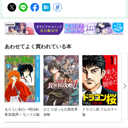
あわせてよく買われている本
るろうに剣心—明治剣
ひとりぼっちの異世界
ドラゴン桜 フルカラー
天 
客浪漫譚— モノクロ版
攻略
版