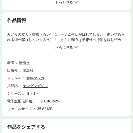
もっと見る
作品情報
みどりの友人・瑠衣（るい）にハーレム生活がばれてしまい、追い詰めら
れる紳一郎（しんいちろう）！ さらに瑠衣は予想外の行動を取り始め
る！ また、みどりのもう1人の友人・冬（ふゆ）は、紳一郎の友人・進
藤（しんどう）とタクミにとんでもないことを……!? 手錠をかけられて
責められたい人、百合プレイを堪能したい人、清楚ビッチに翻弄されたい
人などなどにオススメ！ そしてついに、挿入解禁!? 今、もっとも気楽
著者
咲香里
に読める破廉恥漫画です。
出版社
講談社
ジャンル
青年マンガ
掲載誌
ヤングマガジン
シリーズ
８♀１♂
電子版配信開始日
2019/12/25
ファイルサイズ
35.82 MB
作品をシェアする