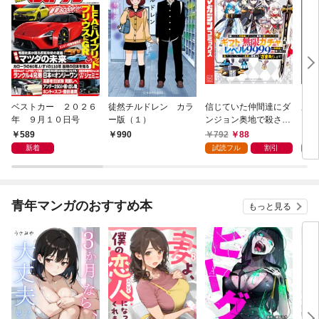
ベストカー ２０２６
徒然チルドレン カラ
信じていた仲間達にダ
魔女
年 ９月１０日号
ー版（１）
ンジョン奥地で殺され
かけたがギフト『無限
589
792
88
7
990
ガチャ』でレベル９９
新着
試読フル
割引
試
９９の仲間達を手に入
れて元パーティーメン
バーと世界に復讐＆
『ざまぁ！』します！
青年マンガのおすすめ本
もっと見る
（１）