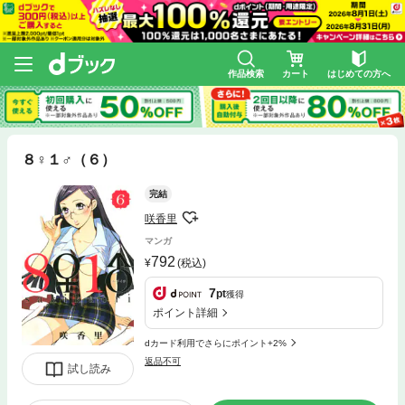
作品検索
カート
はじめての方へ
８♀１♂（６）
完結
咲香里
マンガ
792
(税込)
7
pt
獲得
ポイント詳細
dカード利用でさらにポイント+2%
返品不可
試し読み