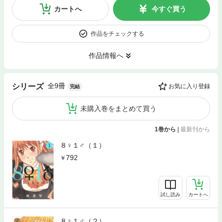
カートへ
今すぐ買う
作品をチェックする
作品情報へ
全9冊
シリーズ
お気に入り登録
完結
未購入巻をまとめて買う
1巻から
|
最新刊から
８♀１♂（１）
792
試し読み
カートへ
８♀１♂（２）