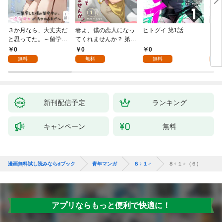
３か月なら、大丈夫だ
妻よ、僕の恋人になっ
ヒトグイ 第1話
世界
と思ってた。～留学し
てくれませんか？ 第1
レベ
た僕の留守中に、一途
話
0
0
0
0
な彼女が汚されるまで
無料
無料
無料
～ 1話
新刊配信予定
ランキング
キャンペーン
無料
漫画無料試し読みならdブック
青年マンガ
８♀１♂
８♀１♂（６）
アプリならもっと便利で快適に！