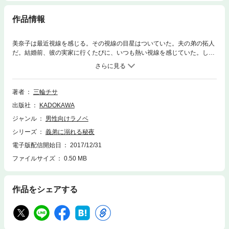
作品情報
美奈子は最近視線を感じる。その視線の目星はついていた。夫の弟の拓人
だ。結婚前、彼の実家に行くたびに、いつも熱い視線を感じていた。しか
し、彼は1年前に風邪をこじらして亡くなっていたはずだった――。ある
日、風呂の中で視線を感じた美奈子は、義弟に呼びかける。すると、幽霊
となった義弟は姿を現し、美奈子の体を求めるようになった。以来、夫と
のセックスの最中や留守中など、あらゆる場面で、いつまでも21歳の弟は
著者
三輪チサ
美奈子を求め続けるようになる……。
出版社
KADOKAWA
ジャンル
男性向けラノベ
シリーズ
義弟に溺れる秘夜
電子版配信開始日
2017/12/31
ファイルサイズ
0.50 MB
作品をシェアする