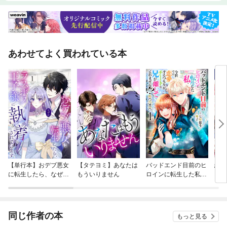
あわせてよく買われている本
【単行本】おデブ悪女
【タテヨミ】あなたは
バッドエンド目前のヒ
結界
に転生したら、なぜか
もういりません
ロインに転生した私、
ラスボス王子様に執着
今世では恋愛するつも
されています
りがチートな兄が離し
てくれません！？@C
OMIC
同じ作者の本
もっと見る