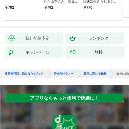
れた山本さん、気まま
普通に生きられると思
カシ
にゲームバランスを崩
った？ ～激重感情な
活を
8
792
792
770
壊させる【電子特別
彼女たちが無自覚男子
特典
試
版】
に翻弄されたら～
新刊配信予定
ランキング
キャンペーン
無料
漫画無料試し読みならdブック
男性向けラノベ
義弟に溺れる秘夜
義弟に溺
アプリならもっと便利で快適に！