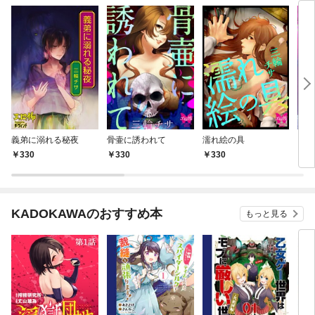
義弟に溺れる秘夜
骨壷に誘われて
濡れ絵の具
ラブ
330
330
330
3
KADOKAWAのおすすめ本
もっと見る