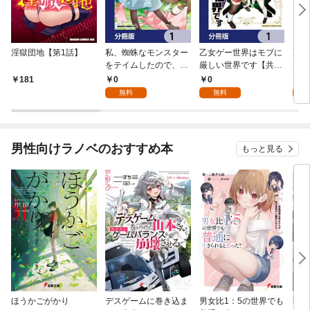
淫獄団地【第1話】
私、蜘蛛なモンスター
乙女ゲー世界はモブに
乙女
をテイムしたので、ス
厳しい世界です【共和
厳し
パイダーシルクで裁縫
国編】【分冊版】 1
国
0
0
8
181
を頑張ります！【分冊
無料
無料
試
版】 1
男性向けラノベのおすすめ本
もっと見る
ほうかごがかり
デスゲームに巻き込ま
男女比1：5の世界でも
戦地