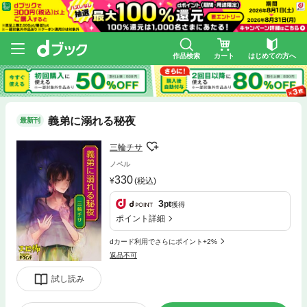
作品検索
カート
はじめての方へ
義弟に溺れる秘夜
最新刊
三輪チサ
ノベル
330
(税込)
3
pt
獲得
ポイント詳細
dカード利用でさらにポイント+2%
返品不可
試し読み