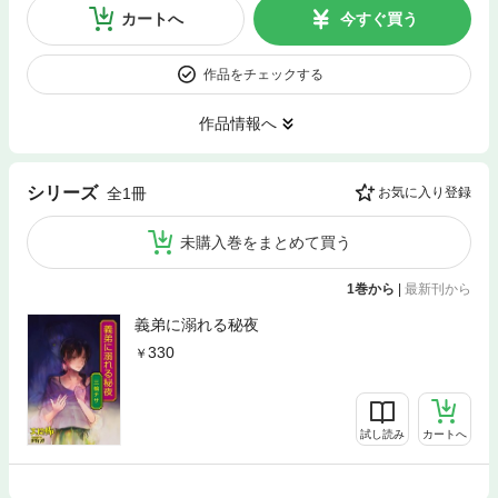
カートへ
今すぐ買う
作品をチェックする
作品情報へ
シリーズ
全1冊
お気に入り登録
未購入巻をまとめて買う
1巻から
|
最新刊から
義弟に溺れる秘夜
330
試し読み
カートへ