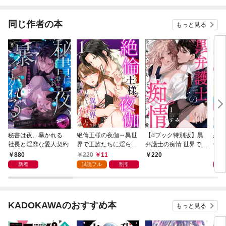
求婚されました～【マ
ック
イクロ】
同じ作者の本
もっと見る
秘書は夜、暴かれる
絶倫王様の夜伽～異世
【dブック特別版】黒
恋と
社長と淫靡な愛人契約
界で王族たちに淫らに
弁護士の痴情 世界でい
年の
調教されてイク1
ちばん重い純愛（分冊
ら晩
880
220
11
8
220
版） 【第1話】
新着
試読フル
割引
KADOKAWAのおすすめ本
もっと見る