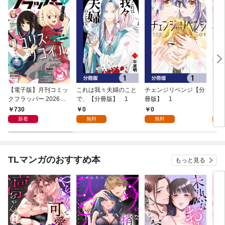
【電子版】月刊コミッ
これは我々夫婦のこと
チェンジリベンジ【分
チェ
クフラッパー 2026年9
で、【分冊版】 1
冊版】 1
月号
730
0
0
7
新着
無料
無料
試
TLマンガのおすすめ本
もっと見る