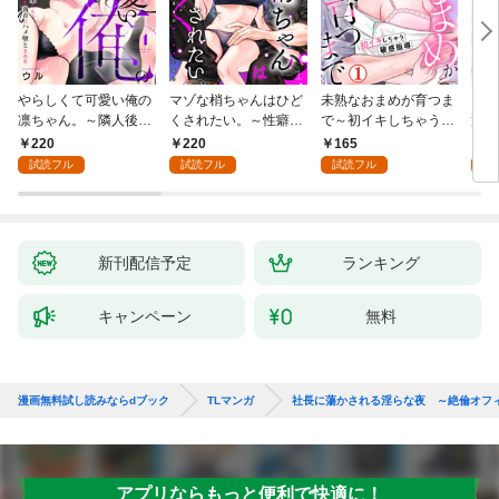
やらしくて可愛い俺の
マゾな梢ちゃんはひど
未熟なおまめが育つま
お見
凛ちゃん。～隣人後輩
くされたい。～性癖マ
で～初イキしちゃう敏
筋肉
くんのイキすぎた執着
ッチした後輩と欲望の
感指導～1
絶寸
220
220
165
1
にハメ堕とされる～(1)
ままにセックスしたら
1【
試読フル
試読フル
試読フル
試
～(1)
付き
新刊配信予定
ランキング
キャンペーン
無料
漫画無料試し読みならdブック
TLマンガ
社長に蕩かされる淫らな夜 ～絶倫オフ
アプリならもっと便利で快適に！