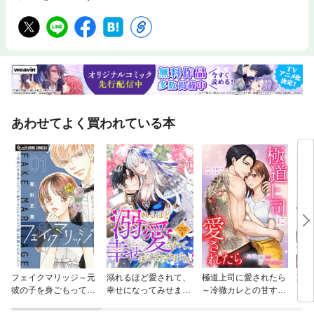
あわせてよく買われている本
フェイクマリッジ～元
溺れるほど愛されて、
極道上司に愛されたら
薬屋
彼の子を身ごもって捨
幸せになってみせます
～冷徹カレとの甘すぎ
てられたらセレブ彼に
わ！アンソロジーコミ
る同居～