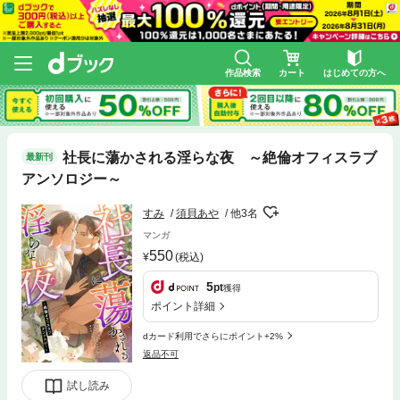
作品検索
カート
はじめての方へ
社長に蕩かされる淫らな夜 ～絶倫オフィスラブ
最新刊
アンソロジー～
すみ
須貝あや
他3名
マンガ
550
(税込)
5
pt
獲得
ポイント詳細
dカード利用でさらにポイント+2%
返品不可
試し読み