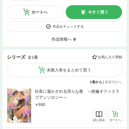
カートへ
今すぐ買う
作品をチェックする
作品情報へ
シリーズ
全1冊
お気に入り登録
未購入巻をまとめて買う
1巻から
|
最新刊から
社長に蕩かされる淫らな夜 ～絶倫オフィスラ
ブアンソロジー～
550
試し読み
カートへ