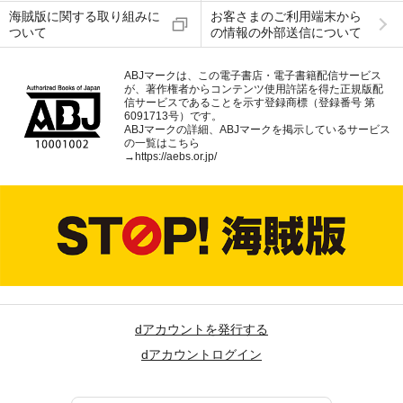
海賊版に関する取り組みに
お客さまのご利用端末から
ついて
の情報の外部送信について
ABJマークは、この電子書店・電子書籍配信サービス
が、著作権者からコンテンツ使用許諾を得た正規版配
信サービスであることを示す登録商標（登録番号 第
6091713号）です。
ABJマークの詳細、ABJマークを掲示しているサービス
の一覧はこちら
→
https://aebs.or.jp/
dアカウントを発行する
dアカウントログイン