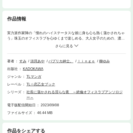
作品情報
実力派作家陣の「憧れのハイステータスな彼に身も心も熱く蕩かされちゃ
う」珠玉のオフィスラブを心ゆくまで楽しめる、大人女子のための、濃厚
＆えっちなTLアンソロジー！ ここでしか読めない、すみが描き下ろした
スペシャル「おまけ漫画」付き！【収録内容】・「秘書、社長室で発情
期！」須貝あや・「秘書、発情!? オオカミ男子に狙われて」須貝あや・
「天敵御曹司オフィス絶対命令」パプリカ紳士。・「アレで翻弄☆社長と
著者
すみ
須貝あや
パプリカ紳士。
ｌｉｎｇｏ
柳ゆみ
エッチ!?」lingo・「俺様セレブの新入社員の躾け方」柳ゆみ・描き下ろし
出版社
KADOKAWA
「おまけ漫画」すみ※収録話は「TL☆恋乙女ブック」からの単話配信作品
です。重複購入にご注意ください。
ジャンル
TLマンガ
レーベル
TL☆恋乙女ブック
シリーズ
社長に蕩かされる淫らな夜 ～絶倫オフィスラブアンソロジ
ー～
電子版配信開始日
2023/09/08
ファイルサイズ
46.44 MB
作品をシェアする