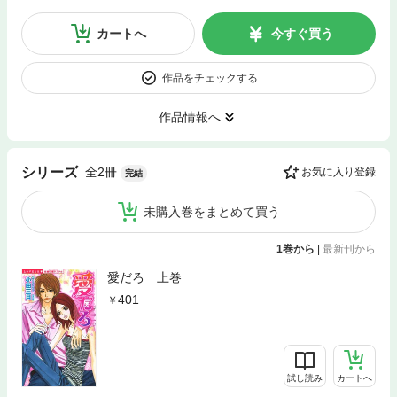
カートへ
今すぐ買う
作品をチェックする
作品情報へ
全2冊
シリーズ
お気に入り登録
完結
未購入巻をまとめて買う
1巻から
|
最新刊から
愛だろ 上巻
401
試し読み
カートへ