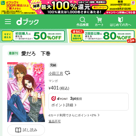
作品検索
カート
はじめての方へ
愛だろ 下巻
最新刊
完結
小田三月
マンガ
401
(税込)
3
pt
獲得
ポイント詳細
dカード利用でさらにポイント+2%
返品不可
試し読み