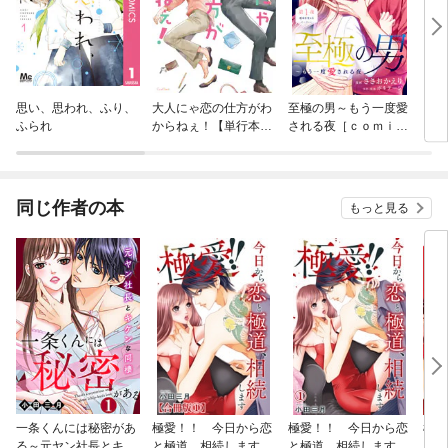
思い、思われ、ふり、
大人にゃ恋の仕方がわ
至極の男～もう一度愛
プレ
ふられ
からねぇ！【単行本
される夜［ｃｏｍｉ
版】
ｃ ｔｉｎｔ］ 分冊
版
同じ作者の本
もっと見る
一条くんには秘密があ
極愛！！ 今日から恋
極愛！！ 今日から恋
極愛
る～元ヤン社長とキケ
と極道、相続します
と極道、相続します 1
と極