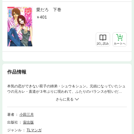
愛だろ 下巻
401
試し読み
カートへ
作品情報
本気の恋ができない双子の姉弟・シュウ＆シュン。元凶になっていたシュ
ウの元カレ・直道が３年ぶりに現われて、ふたりのバランスが狂いだ
す・・・！表題作のほか「Ｂａｂｙ」＆「ＳＴＡＲ」シリーズを同時収
録。青春ボルテージＭＡＸ☆小田三月のステップアップ・ストーリーズ！
著者
小田三月
出版社
宙出版
ジャンル
TLマンガ