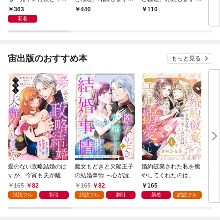
ンな同棲 1巻
【合冊版】1
【電子書店限定特典付
【単
363
440
110
9
き】
書店
新着
宙出版のおすすめ本
もっと見る
愛のない政略結婚のは
魔女もどきと欠陥王子
婚約破棄された私を癒
竜騎
ずが、今宵も夫が離し
の結婚事情 ～心が読め
やしてくれたのは、不
つが
てくれません～無骨な
ちゃうので、あなたの
器用王子様の溺愛でし
た悪
165
82
165
82
165
1
将軍は最愛妻に滾る恋
本心なんてお見通しで
た【単話売】 1話
ない
試読フル
割引
試読フル
割引
新着
試読フル
試
情を注ぐ～【単話売】
す～【単話売】 1話
1話