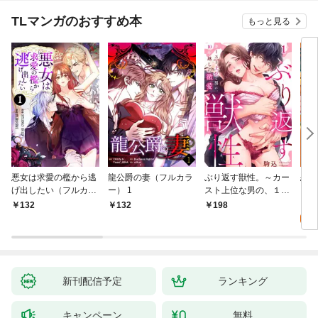
TLマンガのおすすめ本
もっと見る
悪女は求愛の檻から逃
龍公爵の妻（フルカラ
ぶり返す獣性。～カー
恋す
げ出したい（フルカラ
ー） 1
スト上位な男の、１０
【fo
ー） 1
年越しの激愛１
2
132
132
198
試
新刊配信予定
ランキング
キャンペーン
無料