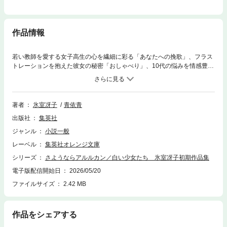
作品情報
若い教師を愛する女子高生の心を繊細に彩る「あなたへの挽歌」、フラス
トレーションを抱えた彼女の秘密「おしゃべり」、10代の悩みを情感豊か
に猫いた「悲しみ・つづれ織り」、女の子同士のユニークな関係をつづる
「私と彼女」。文庫未収録の４編に加え、第10回小説ジュニア青春小説新
人賞佳作受賞作「さようならアルルカン」と文庫デビュー作「白い少女た
ち」を収録。少女の瑞々しさ、純愛、葛藤、ひりつくような焦燥感。『少
著者
氷室冴子
青依青
女』という檻の閉塞感。時代は変わっても異彩を放ち続ける透明感溢れる
出版社
集英社
色鮮やかな少女小説の世界に、きっと驚愕する！ 解説は氷室冴子ととも
に「コバルト四天王」と謳われた正本ノンが担当。2008年に生涯の幕を閉
ジャンル
小説一般
じるまで、少女小説ブームを牽引し数多の読者を魅了した氷室冴子の原点
レーベル
集英社オレンジ文庫
ともいえる傑作短編集！
シリーズ
さようならアルルカン／白い少女たち 氷室冴子初期作品集
電子版配信開始日
2026/05/20
ファイルサイズ
2.42 MB
作品をシェアする