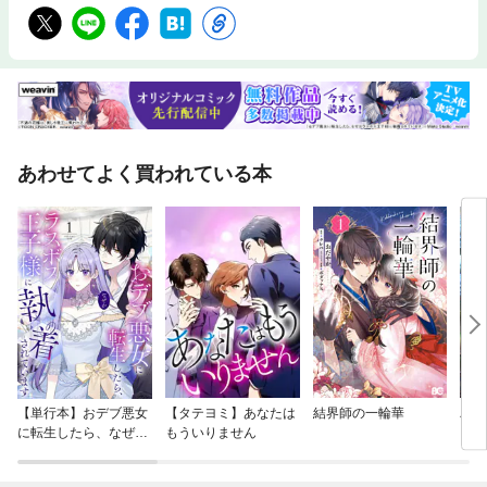
あわせてよく買われている本
【単行本】おデブ悪女
【タテヨミ】あなたは
結界師の一輪華
バッ
に転生したら、なぜか
もういりません
ロイ
ラスボス王子様に執着
今世
されています
りが