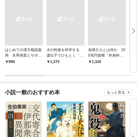
はじめての漢方相談薬
犬の性格を科学する
為替介入とは何か 20
大江
局 水草体質とサボテ
遺伝子でひもとく「最
0兆円規模「外為特
学と
ン体質
良の友」の進化
会」が生まれた謎
から
￥990
￥1,375
￥1,320
￥1,
小説一般のおすすめ本
もっと見る