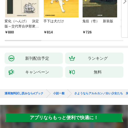
変化（へんげ） 決定
手下は犬だけ
鬼役（壱） 新装版
南町
版～交代寄合伊那衆異
舟の
聞（1）～
880
814
726
9
新刊配信予定
ランキング
キャンペーン
無料
漫画無料試し読みならdブック
小説一般
さようならアルルカン／白い少女たち 
アプリならもっと便利で快適に！