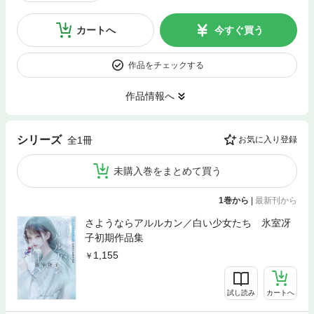
カートへ
今すぐ買う
作品をチェックする
作品情報へ
シリーズ
全1冊
お気に入り登録
未購入巻をまとめて買う
1巻から
|
最新刊から
さようならアルルカン／白い少女たち 氷室冴
子初期作品集
1,155
試し読み
カートへ