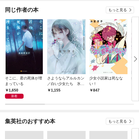
てく
OMI
同じ作者の本
もっと見る
そこに、君の死体が埋
さようならアルルカン
少女小説家は死なな
銀の
まっている
／白い少女たち 氷室
い！
冴子初期作品集
1,650
1,155
847
7
新着
集英社のおすすめ本
もっと見る