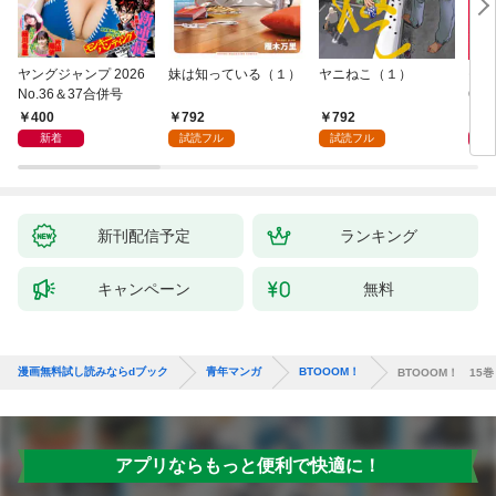
ヤングジャンプ 2026
妹は知っている（１）
ヤニねこ（１）
モー
No.36＆37合併号
6・3
日発
400
792
792
4
新着
試読フル
試読フル
新刊配信予定
ランキング
キャンペーン
無料
漫画無料試し読みならdブック
青年マンガ
BTOOOM！
BTOOOM！ 15巻
アプリならもっと便利で快適に！