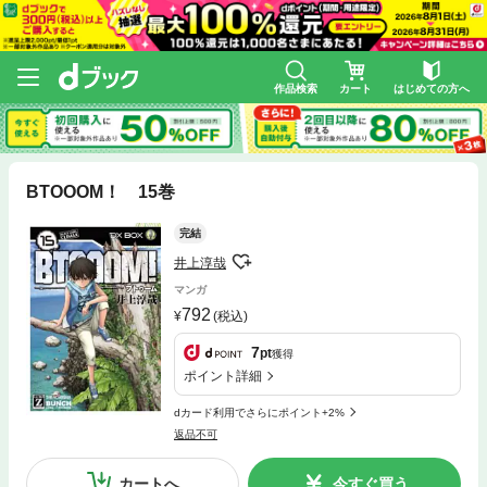
作品検索
カート
はじめての方へ
BTOOOM！ 15巻
完結
井上淳哉
マンガ
792
(税込)
7
pt
獲得
ポイント詳細
dカード利用でさらにポイント+2%
返品不可
カートへ
今すぐ買う