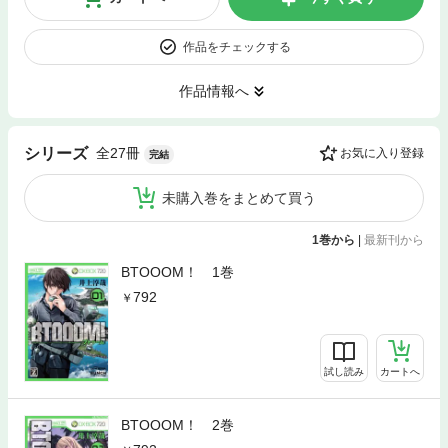
作品をチェックする
作品情報へ
全27冊
シリーズ
お気に入り登録
完結
未購入巻をまとめて買う
1巻から
|
最新刊から
BTOOOM！ 1巻
792
試し読み
カートへ
BTOOOM！ 2巻