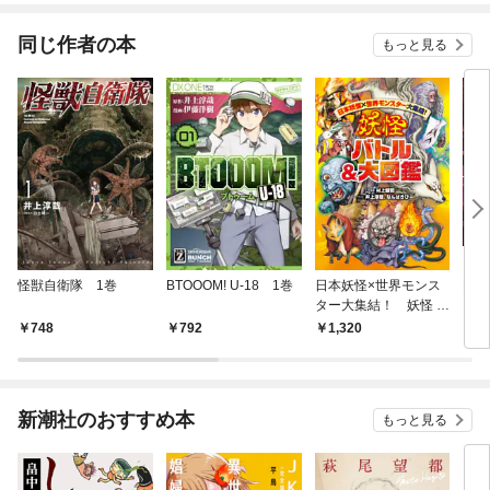
同じ作者の本
もっと見る
怪獣自衛隊 1巻
BTOOOM! U-18 1巻
日本妖怪×世界モンス
La 
ター大集結！ 妖怪 バ
アン
トル＆大図鑑
748
792
1,320
6
新潮社のおすすめ本
もっと見る