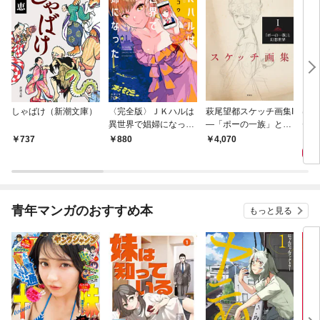
しゃばけ（新潮文庫）
〈完全版〉ＪＫハルは
萩尾望都スケッチ画集I
はじ
異世界で娼婦になった
—「ポーの一族」と幻
ゼリ
（新潮文庫nex）
想世界—
1,
737
880
4,070
青年マンガのおすすめ本
もっと見る