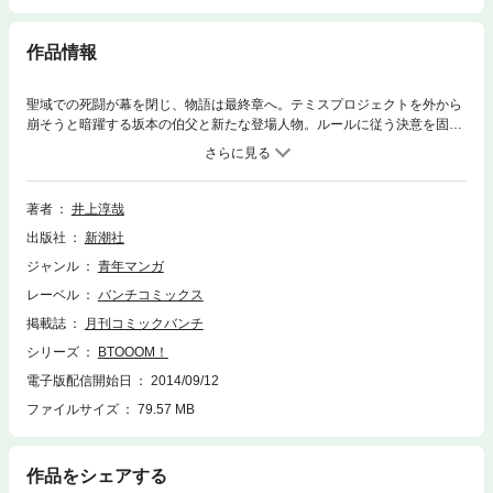
作品情報
聖域での死闘が幕を閉じ、物語は最終章へ。テミスプロジェクトを外から
崩そうと暗躍する坂本の伯父と新たな登場人物。ルールに従う決意を固め
つつある坂本。一方、ヒミコと別れ、1人でチーム東郷を迎え撃つ織田
は、思わぬ“物資”を手に入れる…。そして、闘いも佳境へさしかかったそ
の時、ゲームの流れを大きく変える鷹嘴のアナウンスが島に鳴り響いた
——!!
著者
井上淳哉
出版社
新潮社
ジャンル
青年マンガ
レーベル
バンチコミックス
掲載誌
月刊コミックバンチ
シリーズ
BTOOOM！
電子版配信開始日
2014/09/12
ファイルサイズ
79.57 MB
作品をシェアする