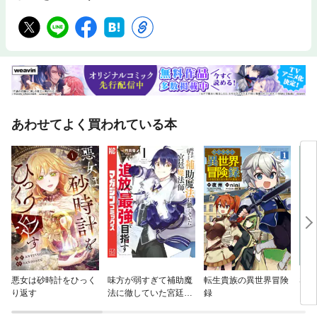
あわせてよく買われている本
悪女は砂時計をひっく
味方が弱すぎて補助魔
転生貴族の異世界冒険
SPY
り返す
法に徹していた宮廷魔
録
法師、追放されて最強