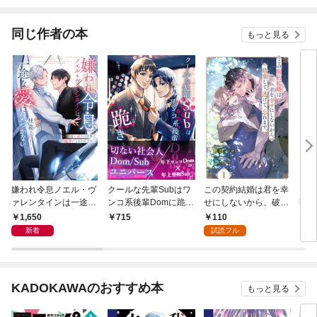
を目指す
同じ作者の本
もっと見る
嫌われ令息ノエル・ヴ
クールな先輩Subはワ
この契約結婚は君を幸
【全
ァレンタインは一途な
ンコ系後輩Domに跪き
せにしないから、破棄
契約
愛に気づかない 死に
たい
して、逃げて、忘れま
しな
1,650
110
715
￥1,
戻りの世界で運命だと
す。【１】
て、
新着
試読フル
言われても
す。
KADOKAWAのおすすめ本
もっと見る