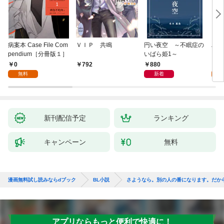
病案本 Case File Com
ＶＩＰ 共鳴
円い夜空 ～不眠症の
ハー
pendium［分冊版１］
いばら姫1～
１]
0
880
0
792
無料
新着
新刊配信予定
ランキング
キャンペーン
無料
漫画無料試し読みならdブック
BL小説
さようなら。別の人の番になります。だか
アプリならもっと便利で快適に！