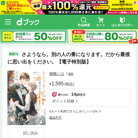
作品検索
カート
はじめての方へ
さようなら。別の人の番になります。だから最後
最新刊
に思い出をください。【電子特別版】
箱根ハコ
aio
1,595
(税込)
14
pt
獲得
ポイント詳細
dカード利用でさらにポイント+2%
返品不可
試し読み