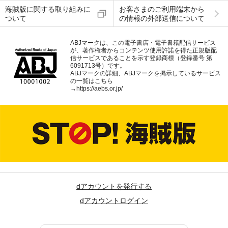
海賊版に関する取り組みに
お客さまのご利用端末から
ついて
の情報の外部送信について
ABJマークは、この電子書店・電子書籍配信サービス
が、著作権者からコンテンツ使用許諾を得た正規版配
信サービスであることを示す登録商標（登録番号 第
6091713号）です。
ABJマークの詳細、ABJマークを掲示しているサービス
の一覧はこちら
→
https://aebs.or.jp/
dアカウントを発行する
dアカウントログイン