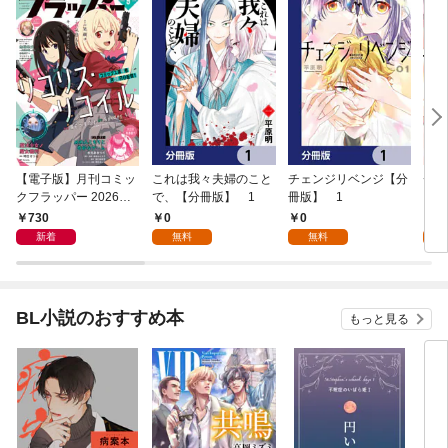
【電子版】月刊コミッ
これは我々夫婦のこと
チェンジリベンジ【分
チェ
クフラッパー 2026年9
で、【分冊版】 1
冊版】 1
月号
730
0
0
7
新着
無料
無料
試
BL小説のおすすめ本
もっと見る