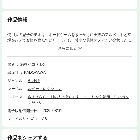
作品情報
使用人の息子のテオは、ボードゲームをきっかけに王族のアルベルトと立
場を超えて友情を育んでいた。しかし、希少な男性オメガだと発覚したテ
オは強制的に現王の側室になる運命にあった。アルベルトに対して淡い恋
心を抱えていたテオは、別れの前夜にせめてもの思い出にと裏庭を訪れる
と、ある少女の思惑で恋の魔法が施されたその庭で図らずともアルベルト
に遭遇してしまう。両想いとなった甘い時間も束の間、魔法で心を操られ
著者
箱根ハコ
aio
たことに気づいたアルベルトに怒りをぶつけられ、そのまま永遠の別れを
出版社
KADOKAWA
果たす――はずだった。しかし十数年後、腐敗した王に対してクーデター
が起こり、偶然にもテオはその首謀者であるアルベルトに助け出される。
ジャンル
BL小説
あの夜のトラウマからテオは身分を偽るが…？【電子特別版】箱根ハコ先
レーベル
ルビーコレクション
生の書き下ろしショートストーリーを電子版だけに特別収録！
シリーズ
さようなら。別の人の番になります。だから最後に思い出を
ください。
電子版配信開始日
2025/08/01
ファイルサイズ
- MB
作品をシェアする