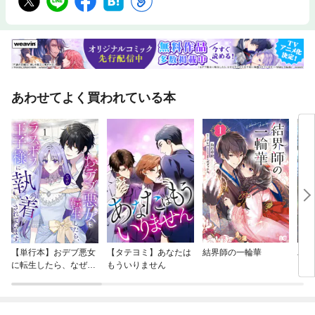
あわせてよく買われている本
【単行本】おデブ悪女
【タテヨミ】あなたは
結界師の一輪華
バッ
に転生したら、なぜか
もういりません
ロイ
ラスボス王子様に執着
今世
されています
りが
てく