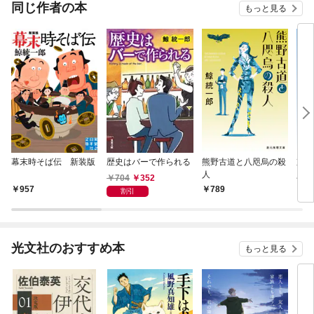
OMI
同じ作者の本
もっと見る
幕末時そば伝 新装版
歴史はバーで作られる
熊野古道と八咫烏の殺
京都
人
人
704
352
957
789
8
割引
光文社のおすすめ本
もっと見る