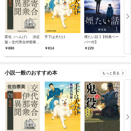
変化（へんげ） 決定
手下は犬だけ
煙たい話 1【特典ペー
鬼役
版～交代寄合伊那衆異
パー付】
聞（1）～
880
814
220
7
小説一般のおすすめ本
もっと見る