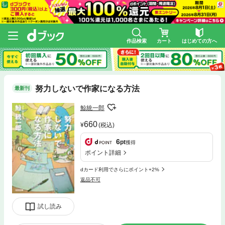
作品検索
カート
はじめての方へ
努力しないで作家になる方法
最新刊
鯨統一郎
660
(税込)
6
pt
獲得
ポイント詳細
dカード利用でさらにポイント+2%
返品不可
試し読み