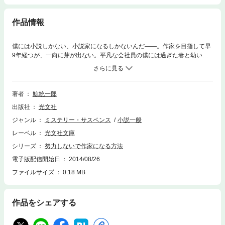
作品情報
僕には小説しかない、小説家になるしかないんだ――。作家を目指して早
9年経つが、一向に芽が出ない。平凡な会社員の僕には過ぎた妻と幼い長
男がいて、家族の生活を支える身だ。時折よぎる不安。だけど、僕には才
能がある。そう信じている！ 果たして作家志望の男・伊留香総一郎（い
るかそういちろう）は夢を叶えられるのか!? 感涙必至！ 覆面作家の虚
実入り乱れたデビュー秘話小説。
著者
鯨統一郎
出版社
光文社
ジャンル
ミステリー・サスペンス
小説一般
レーベル
光文社文庫
シリーズ
努力しないで作家になる方法
電子版配信開始日
2014/08/26
ファイルサイズ
0.18 MB
作品をシェアする