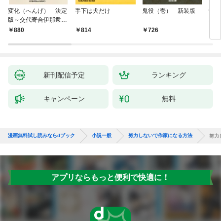
変化（へんげ） 決定
手下は犬だけ
鬼役（壱） 新装版
情け
版～交代寄合伊那衆異
お宿
聞（1）～
880
814
726
9
新刊配信予定
ランキング
キャンペーン
無料
漫画無料試し読みならdブック
小説一般
努力しないで作家になる方法
努力
アプリならもっと便利で快適に！