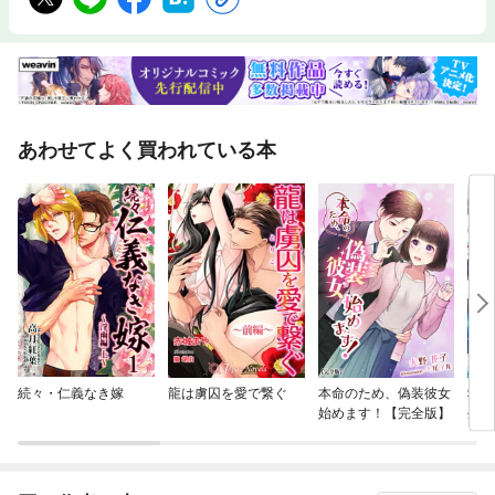
あわせてよく買われている本
続々・仁義なき嫁
龍は虜囚を愛で繋ぐ
本命のため、偽装彼女
救国
始めます！【完全版】
外追
た～
ーコ