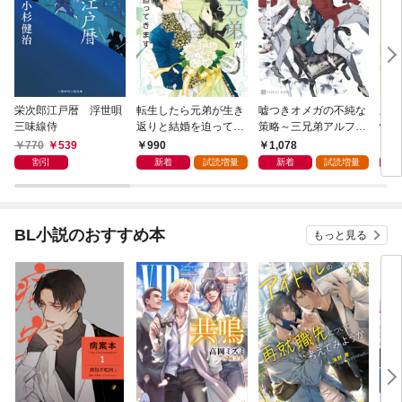
栄次郎江戸暦 浮世唄
転生したら元弟が生き
嘘つきオメガの不純な
新・
三味線侍
返りと結婚を迫ってき
策略～三兄弟アルファ
情帖
ます【電子書籍限定
と箱庭の恋～【電子書
770
539
990
1,078
9
版】
籍限定版】
割引
新着
試読増量
新着
試読増量
BL小説のおすすめ本
もっと見る