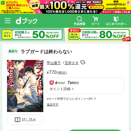
作品検索
カート
はじめての方へ
ラブガードは終わらない
最新刊
甲山蓮子
宝井さき
770
(税込)
7
pt
獲得
ポイント詳細
dカード利用でさらにポイント+2%
返品不可
試し読み