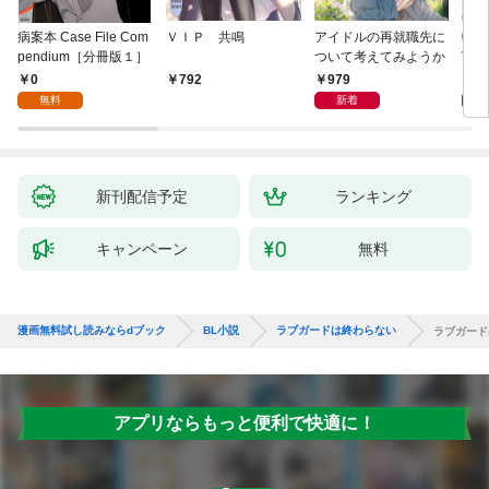
病案本 Case File Com
ＶＩＰ 共鳴
アイドルの再就職先に
転生
pendium［分冊版１］
ついて考えてみようか
寵姫
0
979
9
792
無料
新着
新刊配信予定
ランキング
キャンペーン
無料
漫画無料試し読みならdブック
BL小説
ラブガードは終わらない
ラブガード
アプリならもっと便利で快適に！