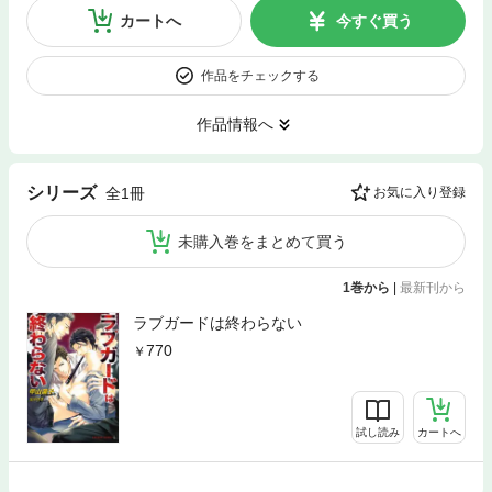
カートへ
今すぐ買う
作品をチェックする
作品情報へ
シリーズ
全1冊
お気に入り登録
未購入巻をまとめて買う
1巻から
|
最新刊から
ラブガードは終わらない
770
試し読み
カートへ