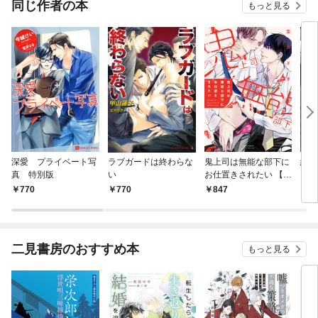
同じ作者の本
もっと見る
深愛 プライベート写
ラブガードは終わらな
鬼上司は無能な部下に
純愛
真 特別版
い
お仕置きされたい 【電
子限定おまけ付き】
770
770
847
8
二見書房のおすすめ本
もっと見る