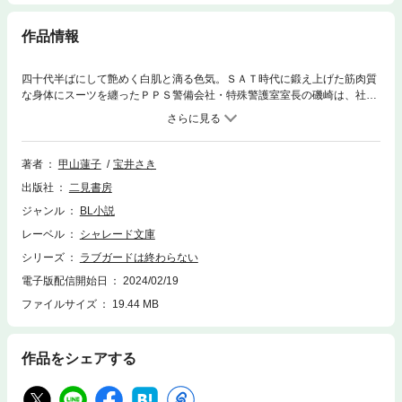
作品情報
四十代半ばにして艶めく白肌と滴る色気。ＳＡＴ時代に鍛え上げた筋肉質
な身体にスーツを纏ったＰＰＳ警備会社・特殊警護室室長の磯崎は、社長
の東野と八年来の愛人関係にある。一方で仕事相手のヤクザ・辻とは情報
と引き替えの爛れた情事を愉しむ日々。そんな磯崎のもとへ、新人ＳＰ的
場が配属される。血気盛んで若者らしい正義感に溢れる的場のふとした表
情に、かつて自分を愛したために帰らぬ人となった男の姿が重なるが…。
著者
甲山蓮子
宝井さき
贖罪を求めながら、男に抱かれることでしか自分を罰せない美貌のＳＰ磯
出版社
二見書房
崎に、救いの日は訪れるのか─？
ジャンル
BL小説
レーベル
シャレード文庫
シリーズ
ラブガードは終わらない
電子版配信開始日
2024/02/19
ファイルサイズ
19.44 MB
作品をシェアする