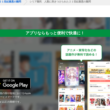
２１世紀最悪の難問
シリア難民 人類に突きつけられた２１世紀最悪の難問
アプリならもっと便利で快適に！
の他の国や地域におけるApple
c.のサービスマークです。
ogle LLC の商標です。