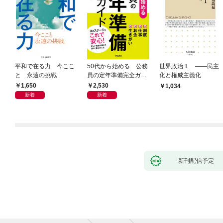
平和で在る力 今ここ
50代から始める 公務
世界政治１ ――民主
と 永遠の挑戦
員の定年準備完全ガイ
化と権威主義化
ド
1,650
2,530
1,034
新着
新着
新刊配信予定