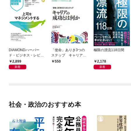
DIAMONDハーバー
「使命」ありき3つの
極限の漂流118日間
ド・ビジネス・レビュ
ステップ キャリアの
ー 2026年9月号 特集
成功とは何か
2,899
2,178
550
「上司をマネジメント
新着
新着
する」
社会・政治のおすすめ本