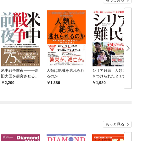
もっと見る
米中戦争前夜―――新
人類は絶滅を逃れられ
シリア難民 人類に突
旧大国を衝突させる歴
るのか
きつけられた２１世紀
史の法則と回避のシナ
最悪の難問
2,200
1,386
1,980
リオ
もっと見る