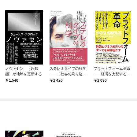
ノヴァセン 〈超知
ステレオタイプの科学
プラットフォーム革命
能〉が地球を更新する
――「社会の刷り込
――経済を支配するビ
み」は成果にどう影響
ジネスモデルはどう機
1,540
2,420
2,090
し、わたしたちは何が
能し、どう作られるの
できるのか
か