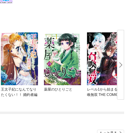
王太子妃になんてなり
薬屋のひとりごと
レベル1から始まる召
たくない！！ 婚約者編
喚無双 THE COMIC
ね