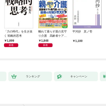
「力の時代」を生き抜
離れて暮らす親の見守
平河抄 其ノ壱
く 戦略的思考
り介護 高齢者ケアの
専門家が教える最善の
1,899
1,848
1,100
対策Q＆A大全
新着
新着
ランキング
キャンペーン