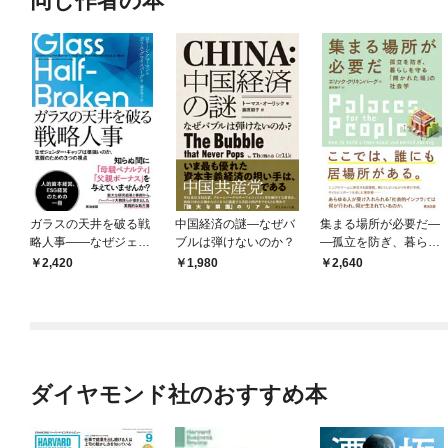
同じ作者の本
ガラスの天井を破る戦
中国経済の謎―なぜバ
集まる場所が必要だ―
略人事――なぜジェン
ブルは弾けないのか？
―孤立を防ぎ、暮らし
ダー・ギャップは根強
を守る「開かれた場」
2,420
1,980
2,640
いのか、克服のための
の社会学
３つの視点
ダイヤモンド社のおすすめ本