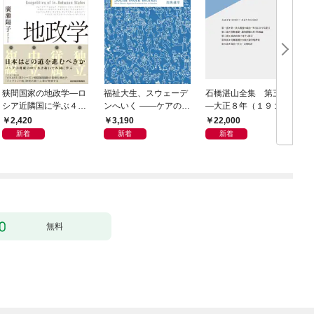
狭間国家の地政学―ロ
福祉大生、スウェーデ
石橋湛山全集 第三巻
シア近隣国に学ぶ４つ
ンへいく ――ケアのそ
―大正８年（１９１
の生き残り戦略
の先へ――15人が見た
９）－大正９年（１９
2,420
3,190
22,000
民主主義の景色――
２０）
新着
新着
新着
無料