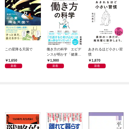
この星降る天国で
働き方の科学 エビデ
あきれるほど小さい習
ンスが明かす「健康」
慣
も「生産性」も手に入
1,650
1,980
1,870
れる方法
新着
新着
新着