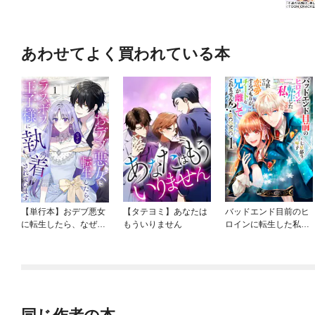
あわせてよく買われている本
【単行本】おデブ悪女
【タテヨミ】あなたは
バッドエンド目前のヒ
に転生したら、なぜか
もういりません
ロインに転生した私、
ラスボス王子様に執着
今世では恋愛するつも
されています
りがチートな兄が離し
てくれません！？@C
OMIC