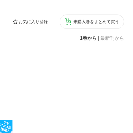
お気に入り登録
未購入巻をまとめて買う
1巻から
|
最新刊から