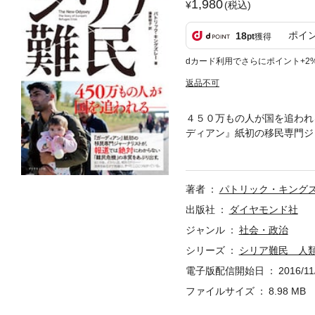
1,980
(税込)
ポイ
18
pt
獲得
dカード利用でさらにポイント+2
返品不可
４５０万もの人が国を追われ
ディアン』紙初の移民専門ジ
裂、ＩＳＩＳの台頭、相次ぐ
著者
パトリック・キング
出版社
ダイヤモンド社
ジャンル
社会・政治
シリーズ
シリア難民 人
電子版配信開始日
2016/11
ファイルサイズ
8.98 MB