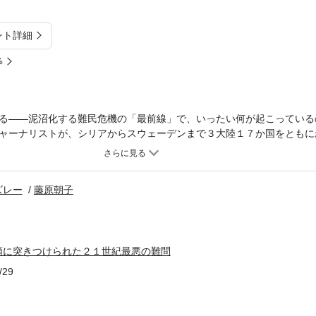
ント詳細
%
る――泥沼化する難民危機の「最前線」で、いったい何が起こっている
ャーナリストが、シリアからスウェーデンまで３大陸１７か国をともに
テロにつながる問題の本質をあぶり出した迫真のノンフィクション。
ズレー
藤原朝子
類に突きつけられた２１世紀最悪の難問
/29