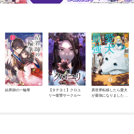
結界師の一輪華
【タテヨミ】クロユ
異世界転移したら愛犬
リ〜復讐サークル〜
が最強になりました ～
シルバーフェンリルと
俺が異世界暮らしを始
めたら～ THE COMIC