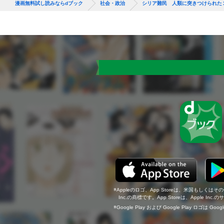
漫画無料試し読みならdブック
社会・政治
シリア難民 人類に突きつけられた
Appleのロゴ、App Storeは、米国もしくはそ
Inc.の商標です。App Storeは、Apple In
Google Play および Google Play ロゴは Go