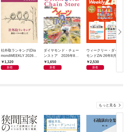
社外取ランキング(Dia
ダイヤモンド・チェー
ウィークリー・ダイヤ
mondWEEKLY 2026年
ンストア 2026年8月
モンドZAi 26年8月3日
8/8・15合併号)
1日・15日号
号
1,320
1,650
2,530
新着
新着
新着
もっと見る