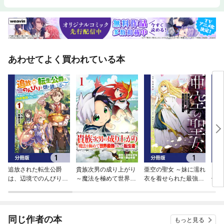
あわせてよく買われている本
追放された転生公爵
貴族次男の成り上がり
亜空の聖女 ～妹に濡れ
ニト
は、辺境でのんびりと
～魔法を極めて世界最
衣を着せられた最強魔
候群
畑を耕したかった ～来
強になった転生者～
術師は、正体を隠して
ー＞
るなというのに領民が
やり直す～【分冊版】
トで
沢山来るから内政無双
版】
をすることに～【分冊
同じ作者の本
もっと見る
版】