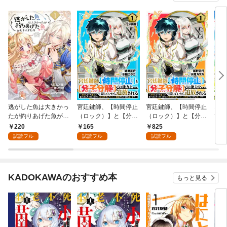
逃がした魚は大きかっ
宮廷鍵師、【時間停止
宮廷鍵師、【時間停止
おっ
たが釣りあげた魚が大
（ロック）】と【分子
（ロック）】と【分子
でス
きすぎた件（コミッ
分解（リリース）】の
分解（リリース）】の
まし
220
165
825
1
ク）【分冊版】 1
能力を隠していたら追
能力を隠していたら追
話
試読フル
試読フル
試読フル
放される～封印してい
放される～封印してい
た魔王が暴れ出したみ
た魔王が暴れ出したみ
たいだけど、S級冒険
たいだけど、S級冒険
者とダンジョン制覇す
者とダンジョン制覇す
KADOKAWAのおすすめ本
もっと見る
るのでもう遅いです～
るのでもう遅いです～
【分冊版】1
(1)