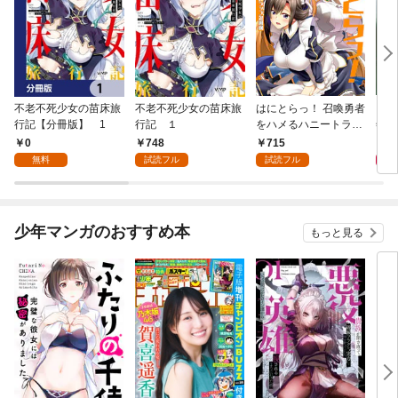
不老不死少女の苗床旅
不老不死少女の苗床旅
はにとらっ！ 召喚勇者
ダ・
行記【分冊版】 1
行記 １
をハメるハニートラッ
年9
プ包囲網 1
0
748
715
9
無料
試読フル
試読フル
少年マンガのおすすめ本
もっと見る