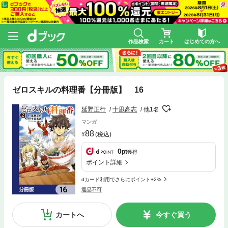
作品検索
カート
はじめての方へ
ゼロスキルの料理番【分冊版】 16
延野正行
十凪高志
他1名
マンガ
88
(税込)
0
pt
獲得
ポイント詳細
dカード利用でさらにポイント+2%
返品不可
カートへ
今すぐ買う