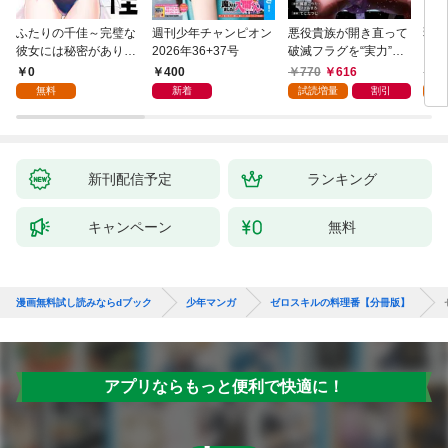
ふたりの千佳～完璧な
週刊少年チャンピオン
悪役貴族が開き直って
弱虫
彼女には秘密がありま
2026年36+37号
破滅フラグを“実力”で
IKE
した(1)
叩き折っていたら、い
0
400
770
616
6
つの間にかヒロイン達
無料
新着
試読増量
割引
試
から英雄視されるよう
になった件（コミッ
ク） 1巻
新刊配信予定
ランキング
キャンペーン
無料
漫画無料試し読みならdブック
少年マンガ
ゼロスキルの料理番【分冊版】
アプリならもっと便利で快適に！