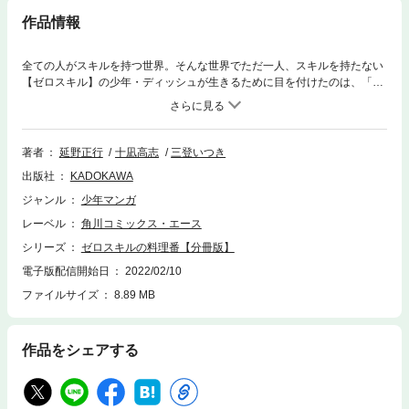
作品情報
全ての人がスキルを持つ世界。そんな世界でただ一人、スキルを持たない
【ゼロスキル】の少年・ディッシュが生きるために目を付けたのは、「不
味い」「ゲテモノ」と人々から避けられてきた『魔獣グルメ』だった!!
分冊版第16弾。
著者
延野正行
十凪高志
三登いつき
出版社
KADOKAWA
ジャンル
少年マンガ
レーベル
角川コミックス・エース
シリーズ
ゼロスキルの料理番【分冊版】
電子版配信開始日
2022/02/10
ファイルサイズ
8.89 MB
作品をシェアする