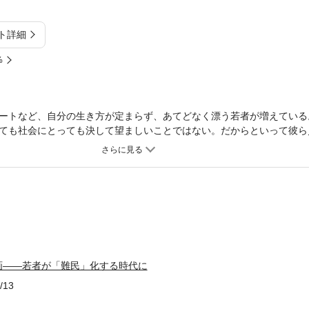
ト詳細
%
ートなど、自分の生き方が定まらず、あてどなく漂う若者が増えている
ても社会にとっても決して望ましいことではない。だからといって彼ら
に必要なのは、若者を絶望させないための仕組みを構築することである
ためのプログラムを構築する本書は、若者自身のよき生とよき社会を実
画――若者が「難民」化する時代に
/13