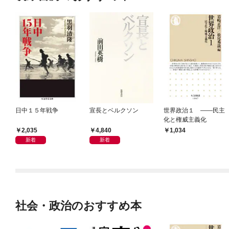
日中１５年戦争
宣長とベルクソン
世界政治１ ――民主
化と権威主義化
2,035
4,840
1,034
新着
新着
社会・政治のおすすめ本