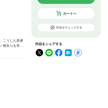
カートへ
作品をチェックする
。こうした若者
作品をシェアする
／彼女らを非難
。教育、法、労
現するための必