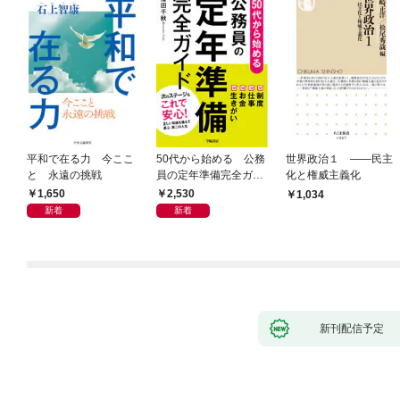
平和で在る力 今ここ
50代から始める 公務
世界政治１ ――民主
と 永遠の挑戦
員の定年準備完全ガイ
化と権威主義化
ド
1,650
2,530
1,034
新着
新着
新刊配信予定