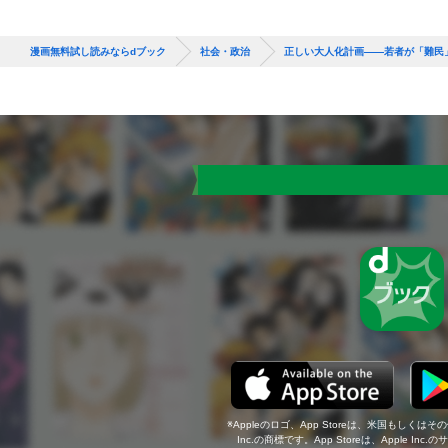
漫画無料試し読みならdブック
社会・政治
正しい大人化計画――若者が「難民
Appleのロゴ、App Storeは、米国もしくはそ
Inc.の商標です。App Storeは、Apple In