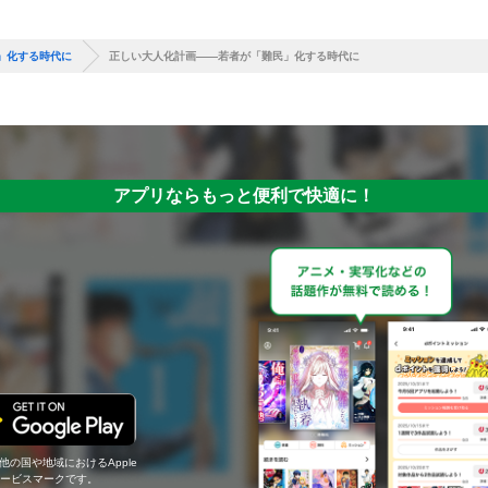
」化する時代に
正しい大人化計画――若者が「難民」化する時代に
アプリならもっと便利で快適に！
の他の国や地域におけるApple
c.のサービスマークです。