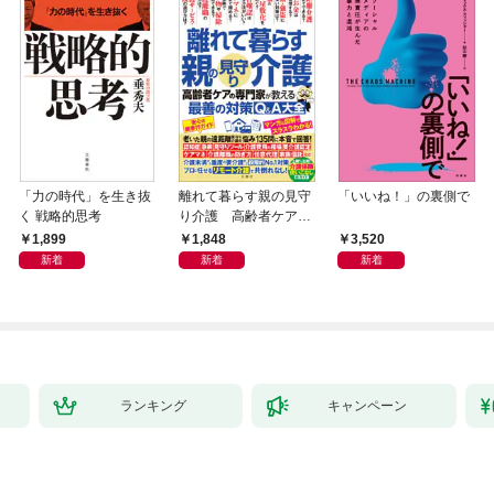
「力の時代」を生き抜
離れて暮らす親の見守
「いいね！」の裏側で
く 戦略的思考
り介護 高齢者ケアの
専門家が教える最善の
1,899
1,848
3,520
対策Q＆A大全
新着
新着
新着
ランキング
キャンペーン