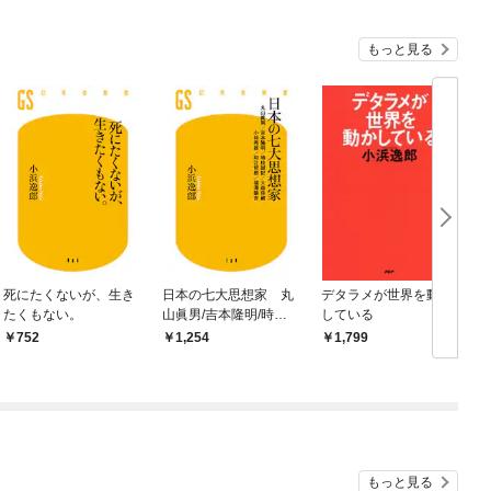
もっと見る
死にたくないが、生き
日本の七大思想家 丸
デタラメが世界を動か
たくもない。
山眞男/吉本隆明/時枝
している
誠記/大森荘蔵/小林秀
752
1,254
1,799
雄/和辻哲郎/福澤諭吉
もっと見る