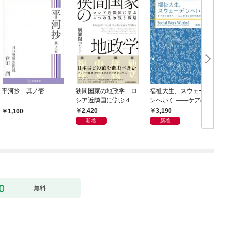
平河抄 其ノ壱
狭間国家の地政学―ロ
福祉大生、スウェーデ
シア近隣国に学ぶ４つ
ンへいく ――ケアのそ
の生き残り戦略
の先へ――15人が見た
2,420
3,190
1,100
民主主義の景色――
新着
新着
無料