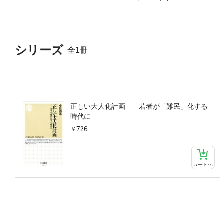
シリーズ
全1冊
正しい大人化計画――若者が「難民」化する
時代に
726
カートへ