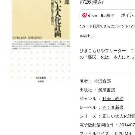
726
(税込)
ポイン
6
pt
獲得
dカード利用でさらにポイント+2
返品不可
ひきこもりやフリーター、ニ
の「難民」化は、本人にとっ
しても意味はない。いま本当
働という三つの側面からその
読の書。
著者
小浜逸郎
出版社
筑摩書房
ジャンル
社会・政治
レーベル
ちくま新書
シリーズ
正しい大人化計
電子版配信開始日
2014/07
ファイルサイズ
0.20 MB