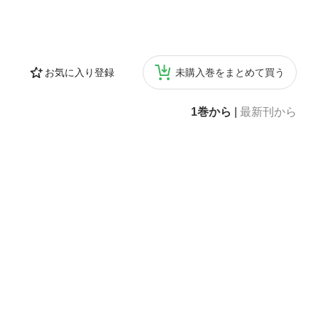
お気に入り登録
未購入巻をまとめて買う
1巻から
|
最新刊から