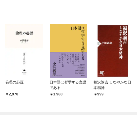
倫理の起源
日本語は哲学する言語
福沢諭吉 しなやかな日
である
本精神
2,970
1,980
999