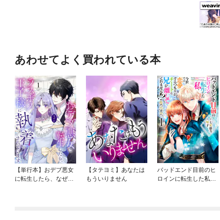
あわせてよく買われている本
【単行本】おデブ悪女
【タテヨミ】あなたは
バッドエンド目前のヒ
に転生したら、なぜか
もういりません
ロインに転生した私、
ラスボス王子様に執着
今世では恋愛するつも
されています
りがチートな兄が離し
てくれません！？@C
OMIC