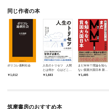
同じ作者の本
ポリコレ過剰社会
人生のトリセツ 人間
まだＭＭＴ理論を知ら
とは何か 心はどこに
ない貧困大国日本 新し
あるか 何のために生
い『学問のすゝめ』
1,012
1,683
1,485
きるのか
筑摩書房のおすすめ本