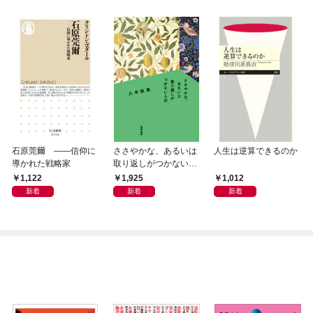
石原莞爾 ――信仰に
ささやかな、あるいは
人生は逆算できるのか
導かれた戦略家
取り返しがつかないも
の
1,122
1,925
1,012
新着
新着
新着