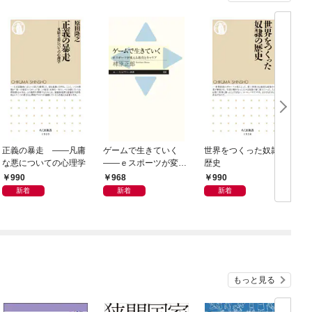
正義の暴走 ――凡庸
ゲームで生きていく
世界をつくった奴隷の
な悪についての心理学
――ｅスポーツが変え
歴史
（
る教育とキャリア
990
968
990
新着
新着
新着
もっと見る