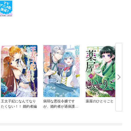
王太子妃になんてなり
病弱な悪役令嬢です
薬屋のひとりごと
たくない！！ 婚約者編
が、婚約者が過保護す
ぎて逃げ出したい(私た
ち犬猿の仲でしたよ
ね！？)