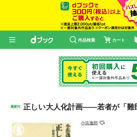
作品検索
カート
正しい大人化計画――若者が「難
最新刊
小浜逸郎