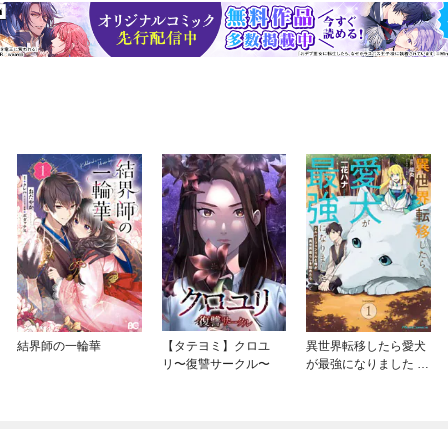
結界師の一輪華
【タテヨミ】クロユ
異世界転移したら愛犬
リ〜復讐サークル〜
が最強になりました ～
シルバーフェンリルと
俺が異世界暮らしを始
めたら～ THE COMIC