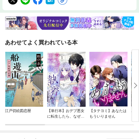
あわせてよく買われている本
江戸切絵図恋暦
【単行本】おデブ悪女
【タテヨミ】あなたは
バッ
に転生したら、なぜか
もういりません
ロイ
ラスボス王子様に執着
今世
されています
りが
てく
OMI