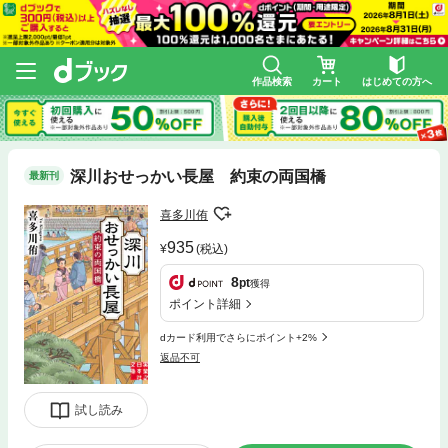
作品検索
カート
はじめての方へ
深川おせっかい長屋 約束の両国橋
最新刊
喜多川侑
935
(税込)
8
pt
獲得
ポイント詳細
dカード利用でさらにポイント+2%
返品不可
試し読み