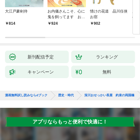
大江戸豪剣侍
お内儀さんこそ、心に
情けの花道 品川任侠
必殺
鬼を飼ってます おけ
お宿
の弦
いの戯作手帖
814
924
902
8
新刊配信予定
ランキング
キャンペーン
無料
漫画無料試し読みならdブック
歴史・時代
深川おせっかい長屋 約束の両国橋
アプリならもっと便利で快適に！