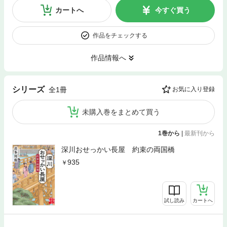
カートへ
今すぐ買う
作品をチェックする
作品情報へ
シリーズ
全1冊
お気に入り登録
未購入巻をまとめて買う
1巻から
|
最新刊から
深川おせっかい長屋 約束の両国橋
935
試し読み
カートへ