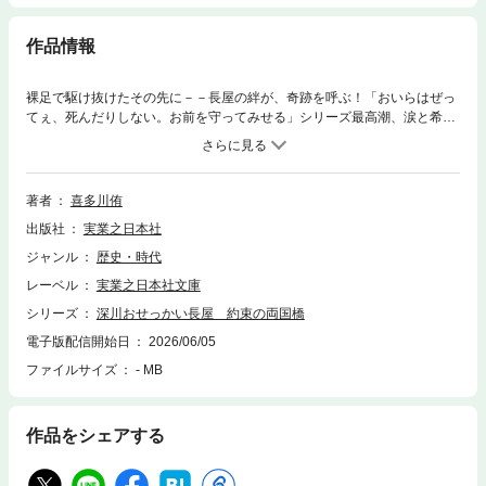
作品情報
裸足で駆け抜けたその先に－－長屋の絆が、奇跡を呼ぶ！「おいらはぜっ
てぇ、死んだりしない。お前を守ってみせる」シリーズ最高潮、涙と希望
の江戸人情物語！人生山あり、谷あり！感動の江戸人情物語！！長年、天
秤棒を担いできた権助は、妻の出産を前に、悩みを抱えていた。ある日、
長屋連中との船遊びで喧嘩になり……。大家代行として長屋を切り盛りす
るお花は、南町同心・阿部寛三に届いた「婿養子」の噂に心をかき乱され
著者
喜多川侑
る。納涼仕舞いの花火が夜空を彩るなか、お花は裸足で両国橋へと走り出
出版社
実業之日本社
し－－。長屋の絆が奇跡を呼ぶ、シリーズ最高潮の第四弾！【目次】序
話 籤引き 第一話 川開き第二話 万押し第三話 花相撲第四話 婿養子
ジャンル
歴史・時代
レーベル
実業之日本社文庫
シリーズ
深川おせっかい長屋 約束の両国橋
電子版配信開始日
2026/06/05
ファイルサイズ
- MB
作品をシェアする