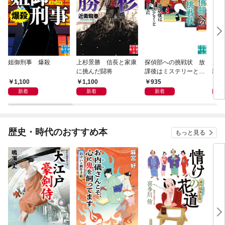
姐御刑事 爆殺
上杉景勝 信長と家康
探偵部への挑戦状 放
虎と
に挑んだ闘将
課後はミステリーとと
騒動
もに 新装版
1,100
1,100
935
1,
新着
新着
新着
歴史・時代のおすすめ本
もっと見る