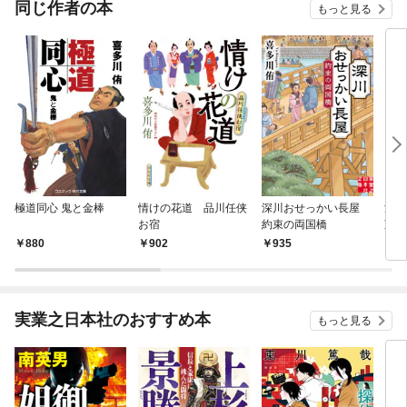
同じ作者の本
もっと見る
極道同心 鬼と金棒
情けの花道 品川任侠
深川おせっかい長屋
深川
お宿
約束の両国橋
芽吹
880
902
935
8
実業之日本社のおすすめ本
もっと見る