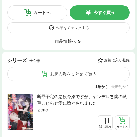
カートへ
今すぐ買う
作品をチェックする
作品情報へ
シリーズ
全1冊
お気に入り登録
未購入巻をまとめて買う
1巻から
|
最新刊から
断罪予定の悪役令嬢ですが、ヤンデレ悪魔の激
重こじらせ愛に堕とされました！
792
試し読み
カートへ