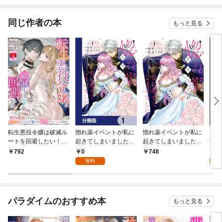
ります」シリーズ
同じ作者の本
もっと見る
転生悪役令嬢は破滅ル
惚れ薬イベントが私に
惚れ薬イベントが私に
この
ートを回避したい！
起きてしまいました
起きてしまいました
色無
～婚約解消するはず
【分冊版】 1
1
強の
0
0
792
748
が、幼なじみの王太子
れ
無料
殿下が溺愛で囲い込ん
1
できます～
パラダイムのおすすめ本
もっと見る