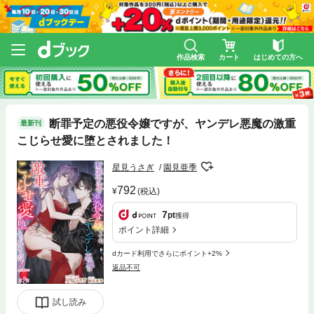
作品検索
カート
はじめての方へ
断罪予定の悪役令嬢ですが、ヤンデレ悪魔の激重
最新刊
こじらせ愛に堕とされました！
星見うさぎ
園見亜季
792
(税込)
7
pt
獲得
ポイント詳細
dカード利用でさらにポイント+2%
返品不可
試し読み