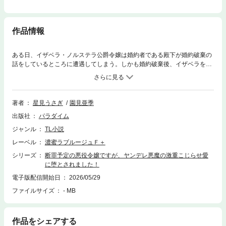
作品情報
ある日、イザベラ・ノルステラ公爵令嬢は婚約者である殿下が婚約破棄の
話をしているところに遭遇してしまう。しかも婚約破棄後、イザベラを国
外追放させ、どうやら聖女と結ばれるつもりらしい――。殿下に恋心を抱
いていたイザベラだったが、そんな気持ちもついぞ消えた。自身の破滅が
決まったからこそ、殿下と聖女の二人も同じように破滅させると決意した
イザベラ。それから三日後、彼女は自室で悪魔召喚の儀式を行うことに。
著者
星見うさぎ
園見亜季
失敗したかと思われた召喚だったが、無事にノクスと名乗る悪魔の召喚に
出版社
パラダイム
成功する。イザベラは自身の願いと、その対価として自分の命全てを賭け
ることをノクスに契約するが……？なぜか、ノクスはイザベラの純潔も望
ジャンル
TL小説
んできた――!?「お前のことはこの俺が存分に愛してやるよ」愛されたか
レーベル
濃蜜ラブルージュＦ＋
ったイザベラの心は、ノクスの淫靡な愛撫に堕とされてしまう――……!!
さらに、ノクスの正体にはとある秘密があって――？
シリーズ
断罪予定の悪役令嬢ですが、ヤンデレ悪魔の激重こじらせ愛
に堕とされました！
電子版配信開始日
2026/05/29
ファイルサイズ
- MB
作品をシェアする