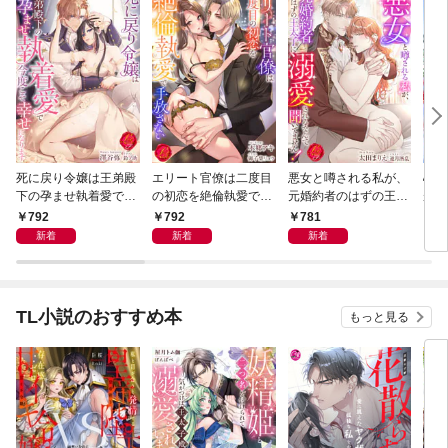
死に戻り令嬢は王弟殿
エリート官僚は二度目
悪女と噂される私が、
心を
下の孕ませ執着愛で今
の初恋を絶倫執愛で手
元婚約者のはずの王太
が期
度こそ幸せになります
放さない
子に溺愛されるなんて
一途
792
792
781
8
聞いてません！
新着
新着
新着
TL小説のおすすめ本
もっと見る