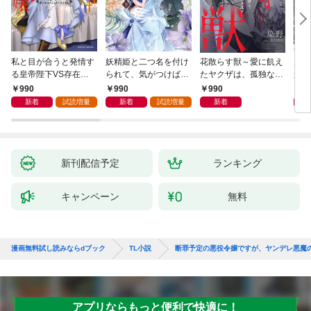
私と目が合うと発情す
妖精姫と二つ名を付け
花散らす獣～愛に飢え
男を
る皇帝陛下VS存在感
られて、気がつけば王
たヤクザは、孤独な私
が、
ゼロの甘イキ令嬢 両
太子殿下に溺愛されて
をかき乱す～
護衛
990
990
990
6
想いなのに見つめ合う
います【dエディショ
誘惑
新着
試読増量
新着
試読増量
新着
ことができません【d
ン】
エディション】
新刊配信予定
ランキング
キャンペーン
無料
漫画無料試し読みならdブック
TL小説
断罪予定の悪役令嬢ですが、ヤンデレ悪魔
アプリならもっと便利で快適に！