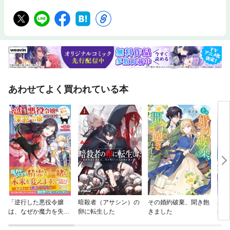
あわせてよく買われている本
「逆行した悪役令嬢
暗殺者（アサシン）の
その婚約破棄、聞き飽
氷の
は、なぜか魔力を失っ
卵に転生した
きました
れた
たので深窓の令嬢にな