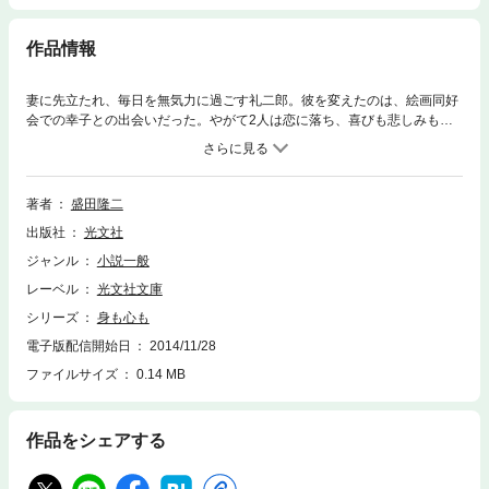
作品情報
妻に先立たれ、毎日を無気力に過ごす礼二郎。彼を変えたのは、絵画同好
会での幸子との出会いだった。やがて2人は恋に落ち、喜びも悲しみも分
かち合いながら愛を育む。たとえ周囲の人間に後ろ指をさされようとも。
だが、礼二郎は不意の病に蝕まれて……。ときめきを忘れかけていた男女
が、限られた時の中で紡ぐ切実な恋愛模様を、まばゆいほどに美しく描く
感動作。
著者
盛田隆二
出版社
光文社
ジャンル
小説一般
レーベル
光文社文庫
シリーズ
身も心も
電子版配信開始日
2014/11/28
ファイルサイズ
0.14 MB
作品をシェアする