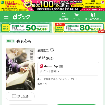
作品検索
カート
はじめての方へ
身も心も
最新刊
盛田隆二
616
(税込)
5
pt
獲得
ポイント詳細
dカード利用でさらにポイント+2%
返品不可
試し読み