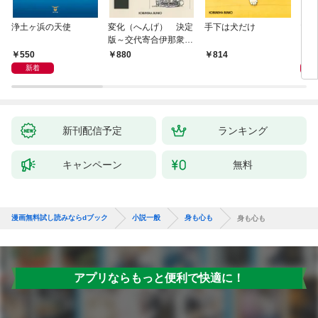
浄土ヶ浜の天使
変化（へんげ） 決定
手下は犬だけ
マリ
版～交代寄合伊那衆異
聞（1）～
550
1,
880
814
新着
新刊配信予定
ランキング
キャンペーン
無料
漫画無料試し読みならdブック
小説一般
身も心も
身も心も
アプリならもっと便利で快適に！