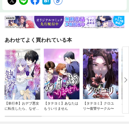
あわせてよく買われている本
【単行本】おデブ悪女
【タテヨミ】あなたは
【タテヨミ】クロユ
バッ
に転生したら、なぜか
もういりません
リ〜復讐サークル〜
ロイ
ラスボス王子様に執着
今世
されています
りが
てく