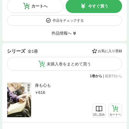
カートへ
今すぐ買う
作品をチェックする
作品情報へ
シリーズ
全1冊
お気に入り登録
未購入巻をまとめて買う
1巻から
|
最新刊から
身も心も
616
試し読み
カートへ