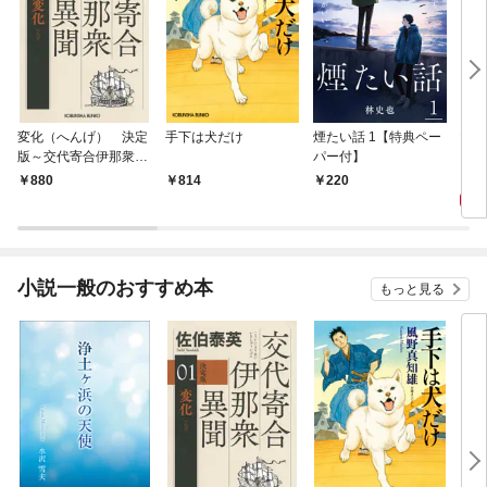
変化（へんげ） 決定
手下は犬だけ
煙たい話 1【特典ペー
マリ
版～交代寄合伊那衆異
パー付】
聞（1）～
1,
880
814
220
小説一般のおすすめ本
もっと見る