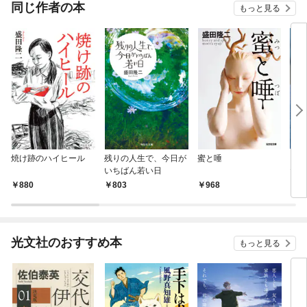
OMI
同じ作者の本
もっと見る
焼け跡のハイヒール
残りの人生で、今日が
蜜と唾
きみ
いちばん若い日
だあ
ら
880
803
968
6
光文社のおすすめ本
もっと見る