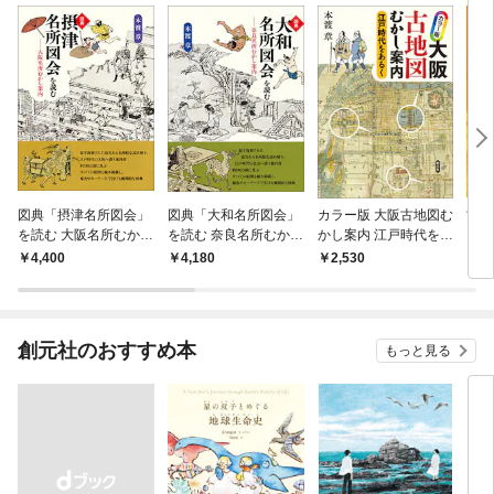
図典「摂津名所図会」
図典「大和名所図会」
カラー版 大阪古地図む
古地
を読む 大阪名所むかし
を読む 奈良名所むかし
かし案内 江戸時代をあ
図・
案内
案内
るく
地震
4,400
4,180
2,530
2,
憶
創元社のおすすめ本
もっと見る