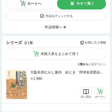
カートへ
今すぐ買う
作品をチェックする
作品情報へ
シリーズ
全1冊
お気に入り登録
未購入巻をまとめて買う
1巻から
|
最新刊から
大阪名所むかし案内 絵とき「摂津名所図会」
1,980
試し読み
カートへ