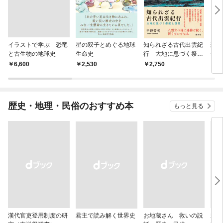
イラストで学ぶ 恐竜
星の双子とめぐる地球
知られざる古代出雲紀
恐竜
と古生物の地球史
生命史
行 大地に息づく祭祀
来に
と信仰
￥6,600
2,530
2,750
1,
歴史・地理・民俗のおすすめ本
もっと見る
漢代官吏登用制度の研
君主で読み解く世界史
お地蔵さん 救いの説
親