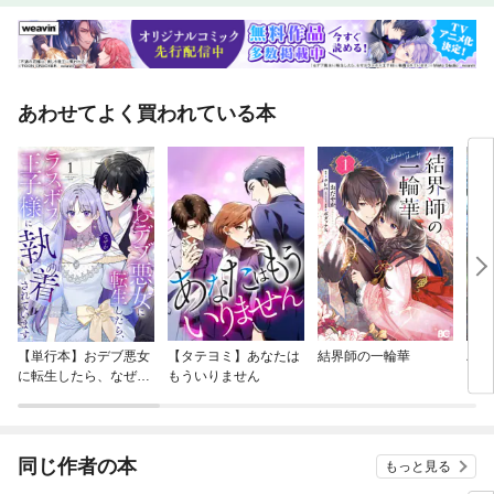
あわせてよく買われている本
【単行本】おデブ悪女
【タテヨミ】あなたは
結界師の一輪華
バッ
に転生したら、なぜか
もういりません
ロイ
ラスボス王子様に執着
今世
されています
りが
てく
OMI
同じ作者の本
もっと見る