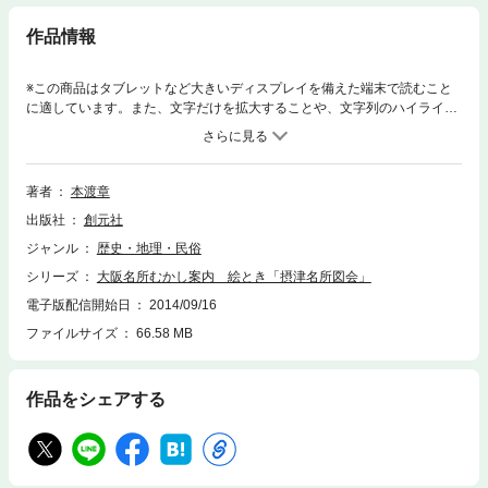
作品情報
※この商品はタブレットなど大きいディスプレイを備えた端末で読むこと
に適しています。また、文字だけを拡大することや、文字列のハイライ
ト、検索、辞書の参照、引用などの機能が使用できません。江戸時代の大
ヒット旅行書シリーズ「摂津名所図会」から場面を厳選し、絵ときスタイ
ルで古今の習俗や生活、人間模様を活写する案内書。見開き大の名所絵で
全体を鑑賞し、細部に肉薄して謎をとく、見応えと読み応えを兼ね備えた
著者
本渡章
独自の趣向で名所絵を読み解いていく。江戸期の大坂を歩いている気分を
出版社
創元社
味わいながら、現代につながる生活文化と歴史・地理がわかる全三十六景
の名所が登場。
ジャンル
歴史・地理・民俗
シリーズ
大阪名所むかし案内 絵とき「摂津名所図会」
電子版配信開始日
2014/09/16
ファイルサイズ
66.58 MB
作品をシェアする