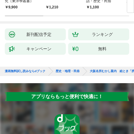
究（東洋學叢書）
話・歴史・民俗
直立
迫る
￥9,900
￥1,210
￥1,100
￥1,
新刊配信予定
ランキング
キャンペーン
無料
漫画無料試し読みならdブック
歴史・地理・民俗
大阪名所むかし案内 絵とき「
アプリならもっと便利で快適に！