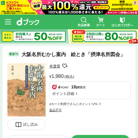
作品検索
カート
はじめての方へ
大阪名所むかし案内 絵とき「摂津名所図会」
最新刊
本渡章
1,980
(税込)
18
pt
獲得
ポイント詳細
dカード利用でさらにポイント+2%
返品不可
試し読み