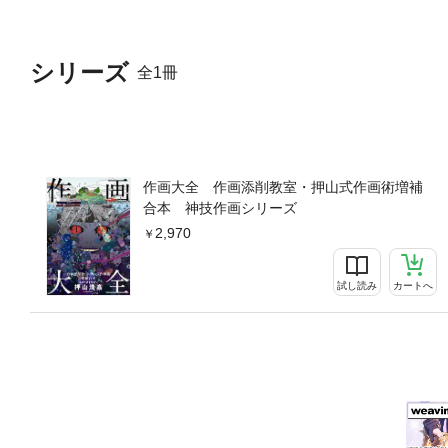
シリーズ
全1冊
作画大全 作画添削教室・押山式作画術増補
合本 神技作画シリーズ
2,970
試し読み
カートへ