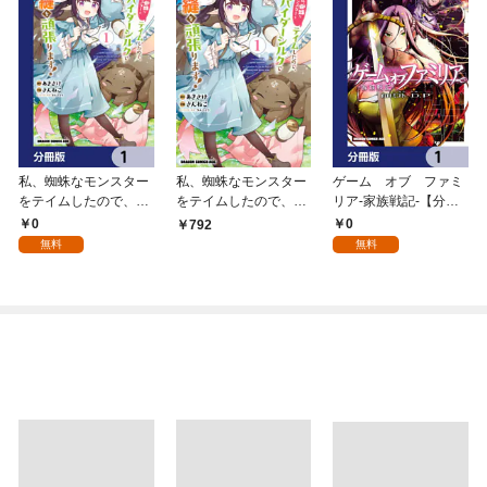
私、蜘蛛なモンスター
私、蜘蛛なモンスター
ゲーム オブ ファミ
をテイムしたので、ス
をテイムしたので、ス
リア-家族戦記-【分冊
パイダーシルクで裁縫
パイダーシルクで裁縫
版】 1
0
0
792
を頑張ります！【分冊
を頑張ります！ 1
無料
無料
版】 1