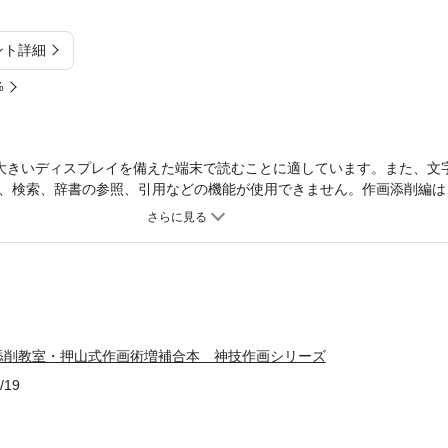
ント詳細
%
大きいディスプレイを備えた端末で読むことに適しています。また、文
、検索、辞書の参照、引用などの機能が使用できません。作画添削編は
ラスト、風景と人、複数の人、風景、室内、学校、動きのあるシーン、
具体的なシチュエーションを実際にビフォーアフターでお見せします。
山清高がいかにして今に至ったかを、幼少時からの習慣、アニメーター
参加エピソードなどを交えながら、まずは伝記的にその来歴を示します
「観察力」や注意点、情報の集め方、そして描き続けるためのマインド
ルックバック』の歴史的ヒットを踏まえて、今、押山が何を考えている
か。そういった作画の「極み」というべき情報を掲載します。
添削教室・押山式作画術増補合本 神技作画シリーズ
/19