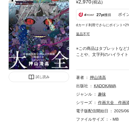
2,970
(税込)
ポイ
27
pt
獲得
dカード利用でさらにポイント+2
返品不可
※この商品はタブレットなど
ことや、文字列のハイライト
ー、ポージング、カード風イ
ル、アニメーションといった
監督・アニメーターである押
試し読み
著者
押山清高
となった『電脳コイル』への
的に、よく描くために必要な
出版社
KADOKAWA
紐解きます。そしてアニメ『
ジャンル
趣味
てクリエイティブをしている
シリーズ
作画大全 作画
電子版配信開始日
2025/06
ファイルサイズ
- MB