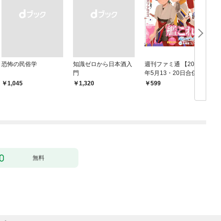
恐怖の民俗学
知識ゼロから日本酒入
週刊ファミ通 【2021
門
年5月13・20日合併
鑑
号】
￥1,045
￥1,320
599
無料