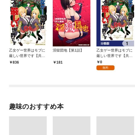
乙女ゲー世界はモブに
淫獄団地【第1話】
乙女ゲー世界はモブに
厳しい世界です【共和
厳しい世界です【共和
国編】 ０１
国編】【分冊版】 1
0
836
181
無料
趣味のおすすめ本