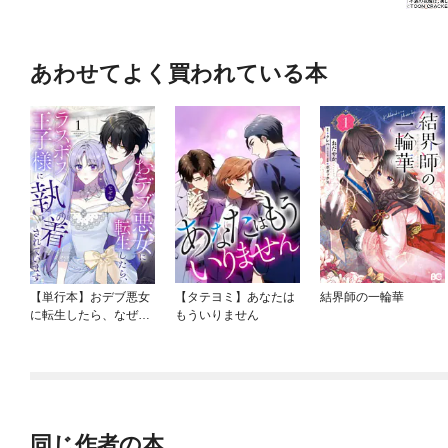
あわせてよく買われている本
【単行本】おデブ悪女
【タテヨミ】あなたは
結界師の一輪華
に転生したら、なぜか
もういりません
ラスボス王子様に執着
されています
同じ作者の本