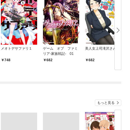
メオトデサファリ１
ゲーム オブ ファミ
美人女上司滝沢さん
リア-家族戦記- 01
748
682
682
もっと見る