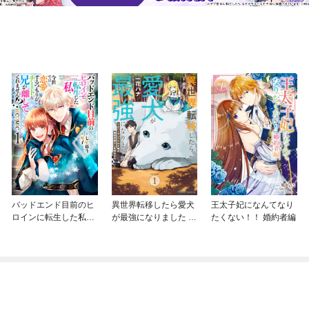
バッドエンド目前のヒ
異世界転移したら愛犬
王太子妃になんてなり
ロインに転生した私、
が最強になりました ～
たくない！！ 婚約者編
今世では恋愛するつも
シルバーフェンリルと
りがチートな兄が離し
俺が異世界暮らしを始
てくれません！？@C
めたら～ THE COMIC
OMIC