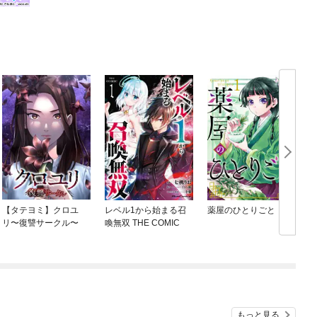
【タテヨミ】クロユ
レベル1から始まる召
薬屋のひとりごと
リ〜復讐サークル〜
喚無双 THE COMIC
もっと見る