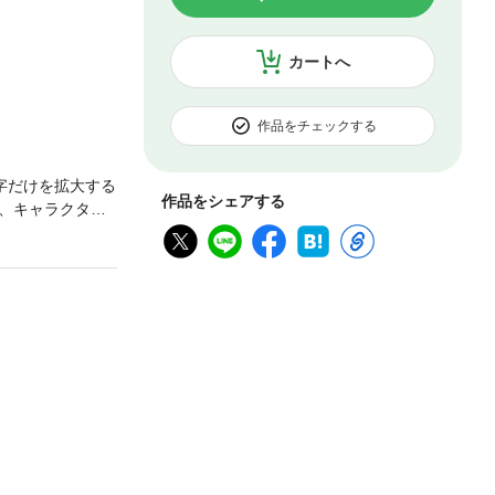
カートへ
作品をチェックする
字だけを拡大する
作品をシェアする
、キャラクタ
キービジュア
作画思想編は、
修業時代、転機
。続いては技術
セットについて
か、何に注意し