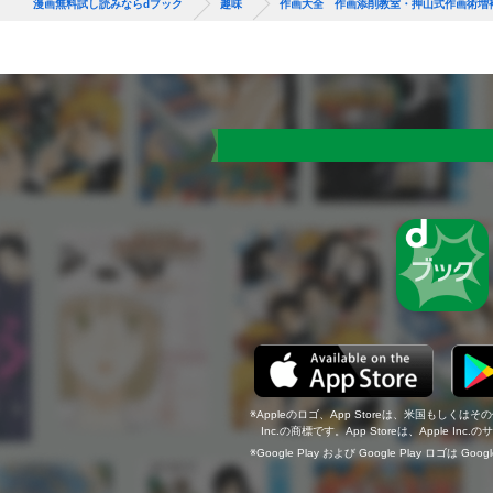
漫画無料試し読みならdブック
趣味
作画大全 作画添削教室・押山式作画術増
Appleのロゴ、App Storeは、米国もしくはそ
Inc.の商標です。App Storeは、Apple In
Google Play および Google Play ロゴは Go