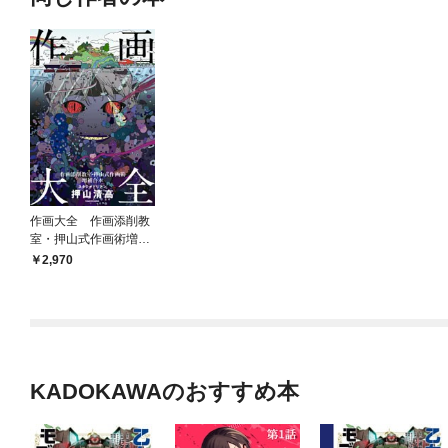
作画大全 作画添削教
室・押山式作画術増補
合本 神技作画シリー
2,970
ズ
KADOKAWAのおすすめ本