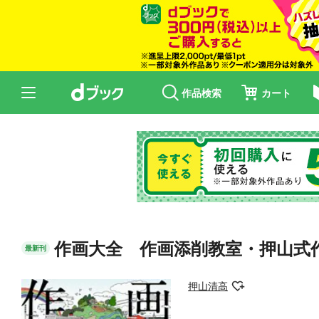
作品検索
カート
作画大全 作画添削教室・押山式
最新刊
押山清高