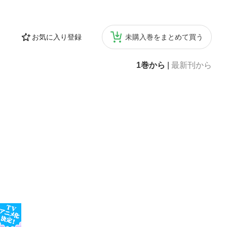
お気に入り登録
未購入巻をまとめて買う
1巻から
|
最新刊から