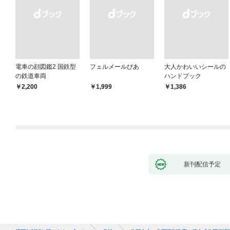
電車の顔図鑑2 国鉄型
フェルメールぴあ
大人かわいいシールの
の鉄道車両
ハンドブック
￥2,200
￥1,999
￥1,386
新刊配信予定