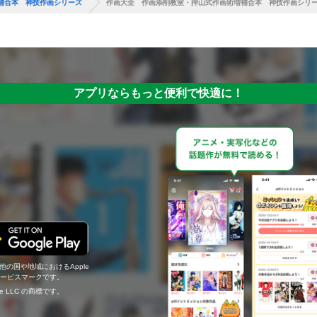
補合本 神技作画シリーズ
作画大全 作画添削教室・押山式作画術増補合本 神技作画シリ
アプリならもっと便利で快適に！
の他の国や地域におけるApple
c.のサービスマークです。
ogle LLC の商標です。