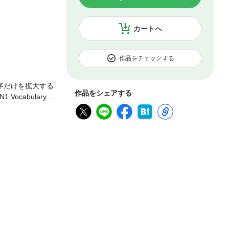
カートへ
作品をチェックする
字だけを拡大する
作品をシェアする
cabulary E
-know vocabular
xample sentences
ass the JLPT N
anese use words
g resources to st
tless students,
mori2013Websit
T N1の単語を効率よくマ
理解できる分解表
る方・初めて JL
ついて日本語の森
中の日本語学習者