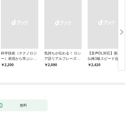
科学技術（テクノロジ
気持ちが伝わる！ ロシ
【音声DL対応】新版
ー）表現から学ぶシン
ア語リアルフレーズB
仏検3級スピード合格
プル英語
OOK〈新装版〉
￥2,200
￥2,090
￥2,420
￥
ス
N
無料