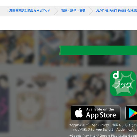
漫画無料試し読みならdブック
言語・語学・辞典
JLPT N1 FAST PASS 合格単語
Appleのロゴ、App Storeは、米国もしくはそ
Inc.の商標です。App Storeは、Apple In
Google Play および Google Play ロゴは Go