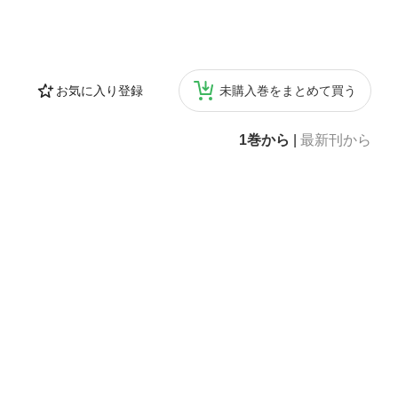
.com/ #Nihon
お気に入り登録
未購入巻をまとめて買う
1巻から
|
最新刊から