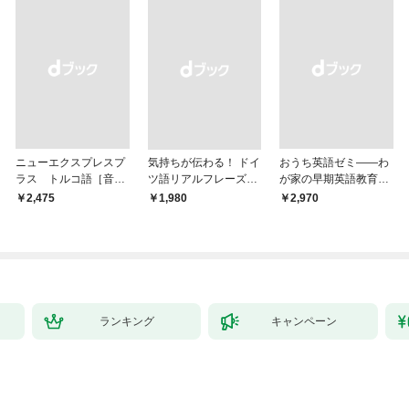
ニューエクスプレスプ
気持ちが伝わる！ ドイ
おうち英語ゼミ――わ
ラス トルコ語［音声
ツ語リアルフレーズB
が家の早期英語教育を
DL版］
OOK〈新装版〉
研究者とデザインする
￥2,475
￥1,980
￥2,970
ランキング
キャンペーン