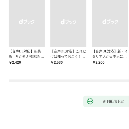
【音声DL対応】新装
【音声DL対応】これだ
【音声DL対応】新・イ
版 耳が喜ぶ韓国語 リ
けは知っておこう！
タリア人が日本人によ
スニング体得トレーニ
新装版 会話と作文に役
く聞く100の質問
￥2,420
￥2,530
￥2,200
ング
立つドイツ語定型表現
365
新刊配信予定