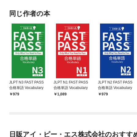
同じ作者の本
JLPT N3 FAST PASS
JLPT N1 FAST PASS
JLPT N2 FAST PASS
合格単語 Vocabulary
合格単語 Vocabulary
合格単語 Vocabulary
979
1,089
979
日販アイ・ピー・エス株式会社のおすす