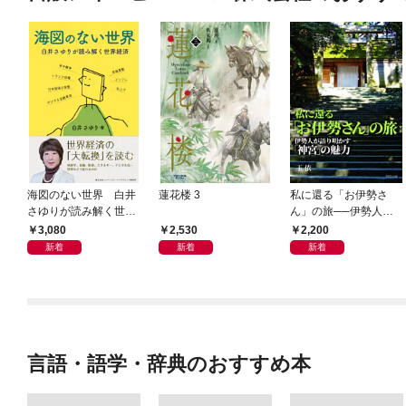
海図のない世界 白井
蓮花楼 3
私に還る「お伊勢さ
さゆりが読み解く世界
ん」の旅──伊勢人が
経済
語り明かす「神宮」の
3,080
2,530
2,200
魅力
新着
新着
新着
言語・語学・辞典のおすすめ本