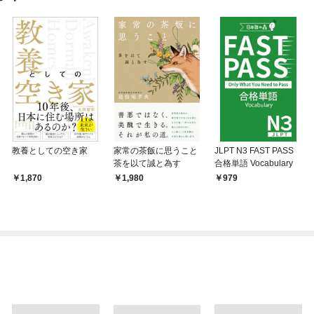
教養としての空き家
家常の茶飯に思うこと
JLPT N3 FAST PASS
茶を以て誠と為す
合格単語 Vocabulary
1,870
1,980
979