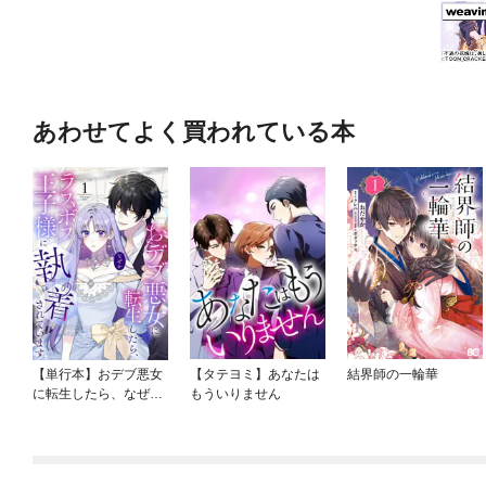
あわせてよく買われている本
【単行本】おデブ悪女
【タテヨミ】あなたは
結界師の一輪華
に転生したら、なぜか
もういりません
ラスボス王子様に執着
されています