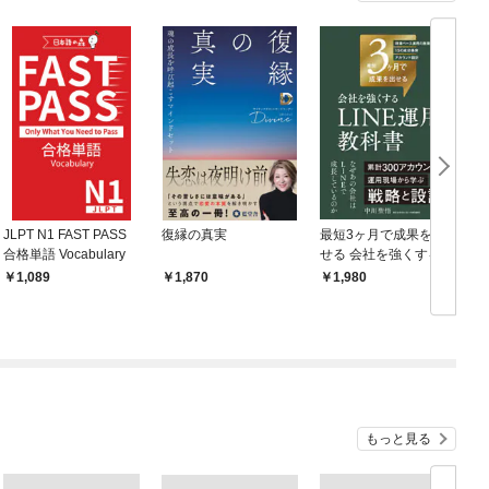
JLPT N1 FAST PASS
復縁の真実
最短3ヶ月で成果を出
合格単語 Vocabulary
せる 会社を強くする LI
NE運用の教科書
1,089
1,870
1,980
もっと見る