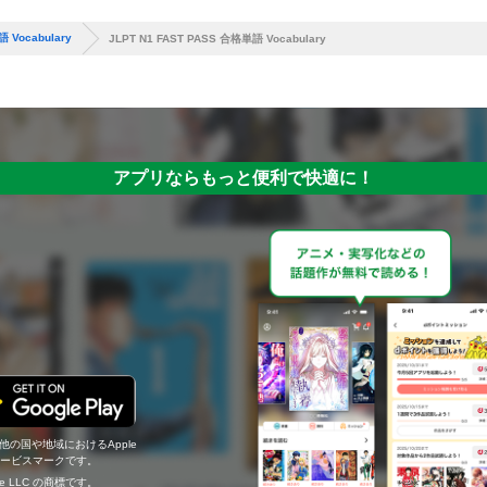
 Vocabulary
JLPT N1 FAST PASS 合格単語 Vocabulary
アプリならもっと便利で快適に！
の他の国や地域におけるApple
c.のサービスマークです。
ogle LLC の商標です。