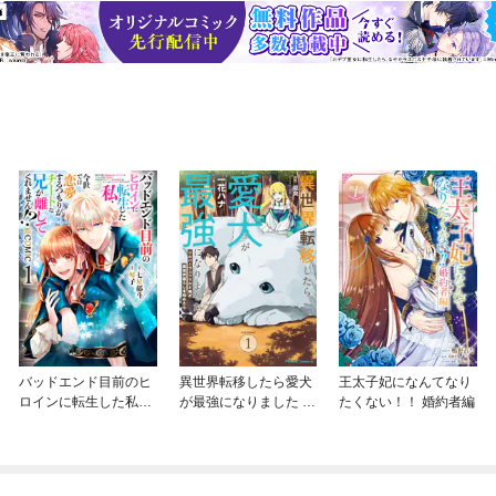
バッドエンド目前のヒ
異世界転移したら愛犬
王太子妃になんてなり
ロインに転生した私、
が最強になりました ～
たくない！！ 婚約者編
今世では恋愛するつも
シルバーフェンリルと
りがチートな兄が離し
俺が異世界暮らしを始
てくれません！？@C
めたら～ THE COMIC
OMIC