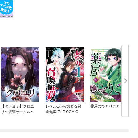
【タテヨミ】クロユ
レベル1から始まる召
薬屋のひとりごと
リ〜復讐サークル〜
喚無双 THE COMIC