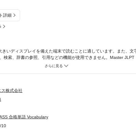
ト詳細
%
大きいディスプレイを備えた端末で読むことに適しています。また、文
、辞書の参照、引用などの機能が使用できません。Master JLPT N1 Vo
ST PASS 合格単語 Vocabulary!【Key Features】✓ Carefully selected must
d breakdowns that clearly explain kanji, meanings, and structure!✓ E
ord in actual sentences!【Perfect for Students who】・Are aiming to p
est takers・Want to memorize vocabulary FAST・Want to know how Jap
hongo no Mori"Nihongo no Mori provides high-quality Japanese learnin
エス株式会社
rough YouTube, books, apps, websites, and social media.Trusted by coun
典
clear, effective, and enjoyable.YouTube: Nihongo no Mori@nihongono
Nihongonomori『JLPT N1 FAST PASS 合格単語 Vocabulary』でJLP
LPT N1合格に必要な単語だけを厳選！✓ 単語の表記や意味がしっかり
PASS 合格単語 Vocabulary
かる例文付き！【こんな方におすすめ！】・JLPT N1合格を目指してい
/10
を効率よく覚えたい方・単語の使い方を学びたい方◆ 「日本語の森」 に
ル、本、アプリ、ウェブサイト、そしてソーシャルメディアを通じて、世界