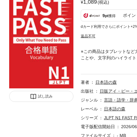
1,089
(税込)
ポイン
9
pt
獲得
dカード利用でさらにポイント+2
返品不可
※この商品はタブレットなど
ことや、文字列のハイライト、検索
fficiently with JLPT N1 FA
y to pass the JLPT N1!✓ Wor
show you how to use each w
著者
日本語の森
1・Are first-time JLPT N1 t
in real sentences◆ About "Ni
出版社
日販アイ・ピー・
udents all over the world th
試し読み
ジャンル
言語・語学・辞
we make Japanese learning 
レーベル
日本語の森
e: nihongonomori.com#
スターしよう！【特徴】✓ J
シリーズ
JLPT N1 FAST 
示付き！✓ 単語の使い方がわ
電子版配信開始日
2026/06
PT N1を受験する方・単語
は、YouTubeチャンネ
ファイルサイズ
- MB