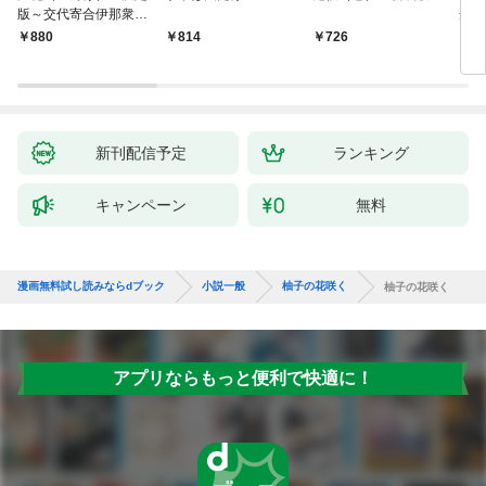
版～交代寄合伊那衆異
舟の
聞（1）～
880
814
726
9
新刊配信予定
ランキング
キャンペーン
無料
漫画無料試し読みならdブック
小説一般
柚子の花咲く
柚子の花咲く
アプリならもっと便利で快適に！