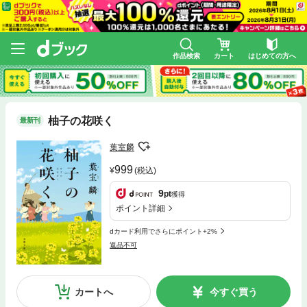
作品検索
カート
はじめての方へ
柚子の花咲く
最新刊
葉室麟
999
(税込)
9
pt
獲得
ポイント詳細
dカード利用でさらにポイント+2%
返品不可
カートへ
今すぐ買う