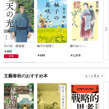
天の光〈新装版〉
柚子の花咲く
蝶のゆくへ
螢草
990
999
1,078
9
新着
文藝春秋のおすすめ本
もっと見る