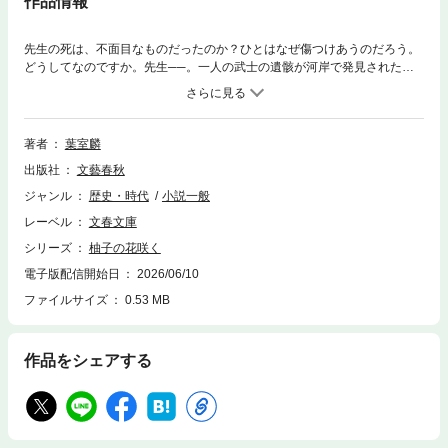
作品情報
先生の死は、不面目なものだったのか？ひとはなぜ傷つけあうのだろう。
どうしてなのですか。先生──。一人の武士の遺骸が河岸で発見された。
殺されたのは村塾の教師・梶与五郎。村塾とは、武士、町人、農民が一緒
に勉強する、郷学と言われる場。与五郎は貧しい子どもに自分の弁当を与
えて、いつも自分はお腹を鳴らしているような男だった。しかし、無惨な
遺体で発見された後、なぜか急に梶にまつわる悪い噂がささやかれるよう
著者
葉室麟
になり、汚名を着せられてしまう。恩師の死は、本当に不面目なものだっ
出版社
文藝春秋
たのか？かつての教え子、日坂藩士の筒井恭平は、死の真相を探るべく鵜
ノ島藩に決死の潜入を試みる。胸震わせる傑作時代小説！解説・江上剛
ジャンル
歴史・時代
小説一般
「先生がよく言っておられたことを覚えているか」「なんだ」「桃栗三
レーベル
文春文庫
年、柿八年──」「柚子は九年で花が咲く、か」「梨の大馬鹿十八年とも
言われたぞ」 ──本文より単行本 2010年６月
シリーズ
柚子の花咲く
朝日新聞出版刊 一次文庫 2013年10月 朝日文庫刊この電子書籍は202
電子版配信開始日
2026/06/10
6年６月刊 文春文庫版を底本としています。
ファイルサイズ
0.53 MB
作品をシェアする