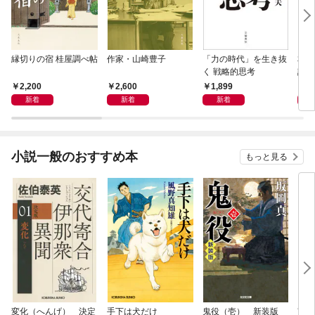
縁切りの宿 桂屋調べ帖
作家・山崎豊子
「力の時代」を生き抜
本当
く 戦略的思考
話）
2,200
2,600
1,899
1,
新着
新着
新着
小説一般のおすすめ本
もっと見る
変化（へんげ） 決定
手下は犬だけ
鬼役（壱） 新装版
南町