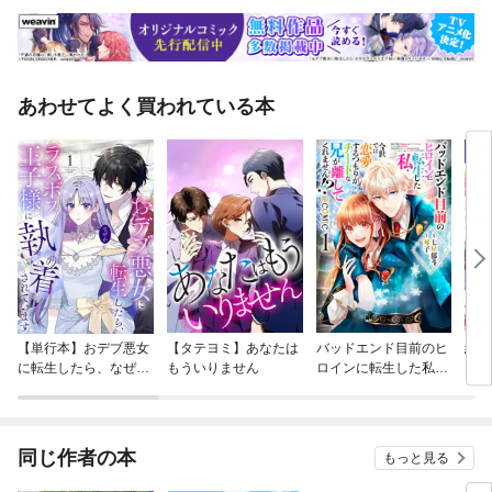
あわせてよく買われている本
【単行本】おデブ悪女
【タテヨミ】あなたは
バッドエンド目前のヒ
結界
に転生したら、なぜか
もういりません
ロインに転生した私、
ラスボス王子様に執着
今世では恋愛するつも
されています
りがチートな兄が離し
てくれません！？@C
OMIC
同じ作者の本
もっと見る