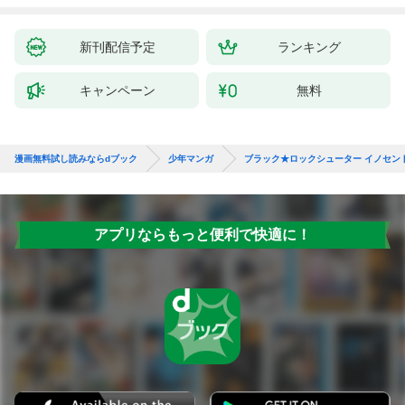
たちのおかげで何も困
女』と呼ばれるように
らない件～ 第1話
なる～ 第1話
新刊配信予定
ランキング
キャンペーン
無料
漫画無料試し読みならdブック
少年マンガ
ブラック★ロックシューター イノセン
アプリならもっと便利で快適に！