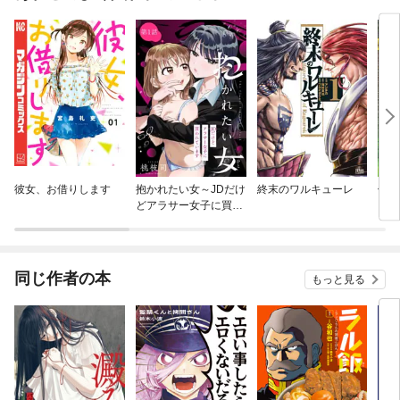
彼女、お借りします
抱かれたい女～JDだけ
終末のワルキューレ
俺だ
どアラサー女子に買わ
ジョ
れています～【単話】
えて
同じ作者の本
もっと見る