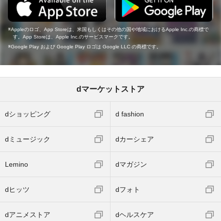
Appleのロゴ、App Storeは、米国もしくはその他の国や地域におけるApple Inc.の商標で
す。App Storeは、Apple Inc.のサービスマークです。
Google Play および Google Play ロゴは Google LLC の商標です。
dマーケットストア
dショッピング
d fashion
dミュージック
dカーシェア
Lemino
dマガジン
dヒッツ
dフォト
dアニメストア
dヘルスケア