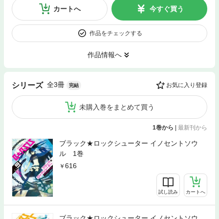
カートへ
今すぐ買う
作品をチェックする
作品情報へ
全3冊
シリーズ
お気に入り登録
完結
未購入巻をまとめて買う
1巻から
|
最新刊から
ブラック★ロックシューター イノセントソウ
ル 1巻
616
試し読み
カートへ
ブラック★ロックシューター イノセントソウ