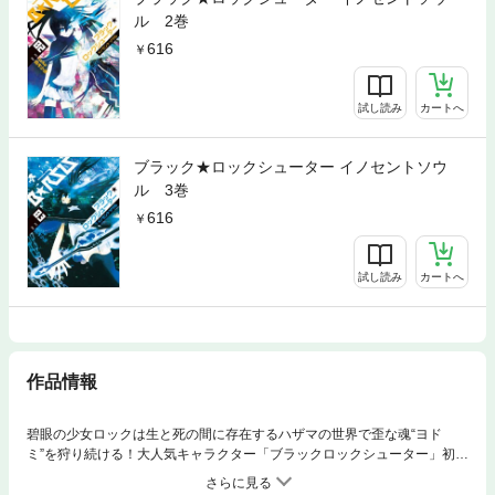
ル 2巻
616
試し読み
カートへ
ブラック★ロックシューター イノセントソウ
ル 3巻
616
試し読み
カートへ
作品情報
碧眼の少女ロックは生と死の間に存在するハザマの世界で歪な魂“ヨド
ミ”を狩り続ける！大人気キャラクター「ブラックロックシューター」初の
完全オリジナルコミック登場！