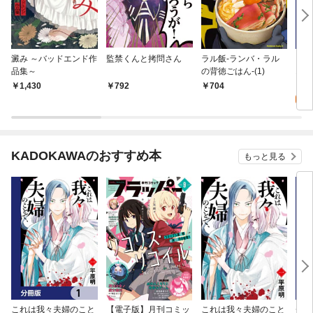
澱み ～バッドエンド作
監禁くんと拷問さん
ラル飯‐ランバ・ラル
き
品集～
の背徳ごはん‐(1)
1
0
1,430
792
704
KADOKAWAのおすすめ本
もっと見る
これは我々夫婦のこと
【電子版】月刊コミッ
これは我々夫婦のこと
チェ