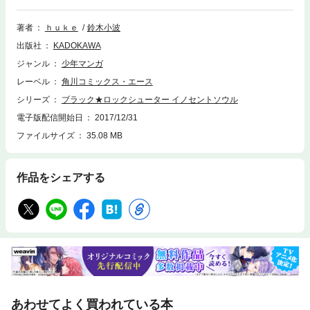
著者
ｈｕｋｅ
鈴木小波
出版社
KADOKAWA
ジャンル
少年マンガ
レーベル
角川コミックス・エース
シリーズ
ブラック★ロックシューター イノセントソウル
電子版配信開始日
2017/12/31
ファイルサイズ
35.08 MB
作品をシェアする
あわせてよく買われている本