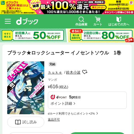
作品検索
カート
はじめての方へ
ブラック★ロックシューター イノセントソウル 1巻
完結
ｈｕｋｅ
鈴木小波
マンガ
616
(税込)
5
pt
獲得
ポイント詳細
dカード利用でさらにポイント+2%
返品不可
試し読み