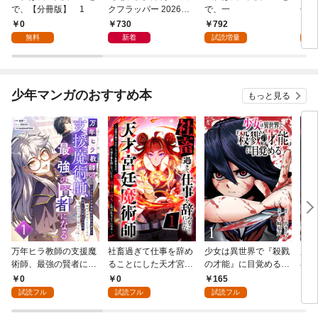
で、【分冊版】 1
クフラッパー 2026年9
で、一
冊版
月号
0
730
792
0
無料
新着
試読増量
少年マンガのおすすめ本
もっと見る
万年ヒラ教師の支援魔
社畜過ぎて仕事を辞め
少女は異世界で『殺戮
魔王
術師、最強の賢者にな
ることにした天才宮廷
の才能』に目覚める
者パ
る～不人気の支援魔術
魔術師～辺境の地でス
(話売り) #1
やっ
0
0
165
2
師は給料泥棒だと魔術
ローライフを夢見る
試読フル
試読フル
試読フル
大学をクビになった
が、不届き者を倒して
が、出世した元教え子
いたら『最果ての魔