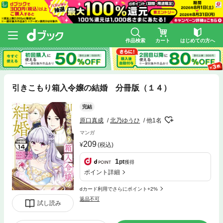
作品検索
カート
はじめての方へ
引きこもり箱入令嬢の結婚 分冊版（１４）
完結
原口真成
北乃ゆうひ
他1名
マンガ
209
(税込)
1
pt
獲得
ポイント詳細
dカード利用でさらにポイント+2%
返品不可
試し読み