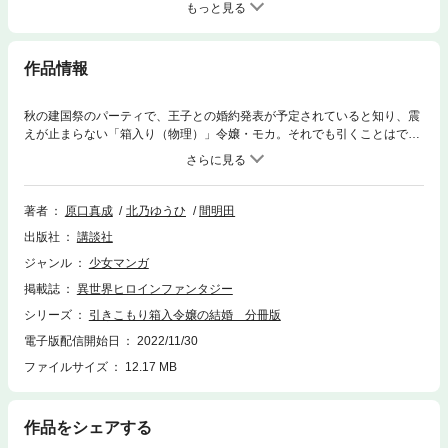
もっと見る
作品情報
秋の建国祭のパーティで、王子との婚約発表が予定されていると知り、震
えが止まらない「箱入り（物理）」令嬢・モカ。それでも引くことはでき
ない！ と決意を固める彼女に、サイフォン王子からお茶会のお誘いが。緊
張しながらも、『箱』のままお忍びでうまく登城できたモカの前に現れた
のは、幼い頃にトラウマを植え付けられた伯爵令嬢の姿で――――。箱入
り令嬢と王子様のおかしな恋模様を描く、新感覚ラブファンタジー第3
著者
原口真成
北乃ゆうひ
間明田
巻！【第14話「箱入り令嬢、箱を出る」を収録】
出版社
講談社
ジャンル
少女マンガ
掲載誌
異世界ヒロインファンタジー
シリーズ
引きこもり箱入令嬢の結婚 分冊版
電子版配信開始日
2022/11/30
ファイルサイズ
12.17 MB
作品をシェアする