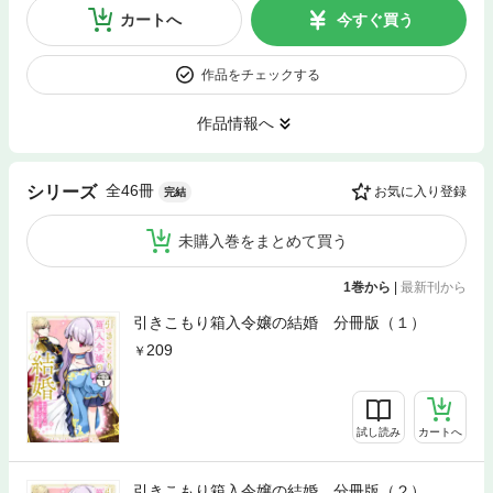
カートへ
今すぐ買う
作品をチェックする
作品情報へ
全46冊
シリーズ
お気に入り登録
完結
未購入巻をまとめて買う
1巻から
|
最新刊から
引きこもり箱入令嬢の結婚 分冊版（１）
209
試し読み
カートへ
引きこもり箱入令嬢の結婚 分冊版（２）