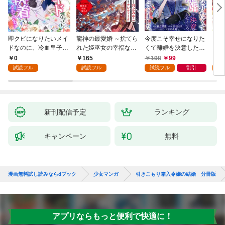
即クビになりたいメイ
龍神の最愛婚 ～捨てら
今度こそ幸せになりた
鬼条
ドなのに、冷血皇子に
れた姫巫女の幸福な嫁
くて離婚を決意したと
見初
執着されています第1
入り～: 1
ころ、無表情な旦那様
～１
0
165
198
99
1
話
が「愛してる」と言っ
試読フル
試読フル
試読フル
割引
試
てきました。1
新刊配信予定
ランキング
キャンペーン
無料
漫画無料試し読みならdブック
少女マンガ
引きこもり箱入令嬢の結婚 分冊版
アプリならもっと便利で快適に！