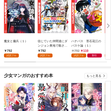
魔女と傭兵（１）
信じていた仲間達にダ
ハナバス 苔石花江の
追放
ンジョン奥地で殺され
バスケ論（１）
『自
かけたがギフト『無限
領地
792
792
792
110
7
ガチャ』でレベル９９
強の
試読フル
試読フル
試読フル
割引
試
９９の仲間達を手に入
～最
れて元パーティーメン
で始
バーと世界に復讐＆
拓ス
『ざまぁ！』します！
（１
少女マンガのおすすめ本
もっと見る
（１）