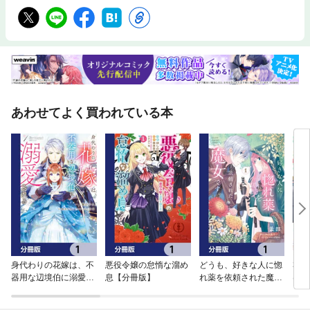
あわせてよく買われている本
身代わりの花嫁は、不
悪役令嬢の怠惰な溜め
どうも、好きな人に惚
30
器用な辺境伯に溺愛さ
息【分冊版】
れ薬を依頼された魔女
はず
れる【分冊版】
です。【分冊版】
され