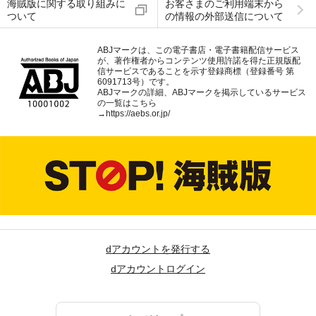
海賊版に関する取り組みに
お客さまのご利用端末から
ついて
の情報の外部送信について
ABJマークは、この電子書店・電子書籍配信サービス
が、著作権者からコンテンツ使用許諾を得た正規版配
信サービスであることを示す登録商標（登録番号 第
6091713号）です。
ABJマークの詳細、ABJマークを掲示しているサービス
の一覧はこちら
→
https://aebs.or.jp/
dアカウントを発行する
dアカウントログイン