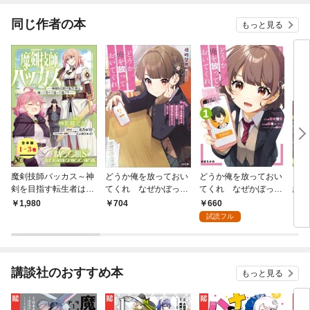
同じ作者の本
もっと見る
魔剣技師バッカス～神
どうか俺を放っておい
どうか俺を放っておい
引き
剣を目指す転生者は、
てくれ なぜかぼっち
てくれ なぜかぼっち
結婚
喰って呑んで造って過
の終わった高校生活を
の終わった高校生活を
660
1,980
704
2
ごす～（ノヴァコミッ
彼女が変えようとして
彼女が変えようとして
試読フル
クス）【合本版】
くる
くる 1巻
講談社のおすすめ本
もっと見る