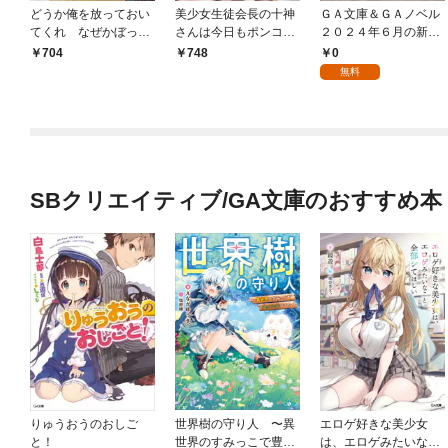
どうか俺を放っておい
美少女生徒会長の十神
ＧＡ文庫＆ＧＡノベル
てくれ なぜかぼっち
さんは今日もポンコツ
２０２４年６月の新
の終わった高校生活を
で放っておけない
刊 全作品立読み（合
0
704
748
彼女が変えようとして
本版）
無料
くる
SBクリエイティブ/GA文庫のおすすめ本
りゅうおうのおしご
世界樹の守り人 〜異
エロゲ好きな美少女
と！
世界のすみっこで豊か
は、エロゲみたいなこ