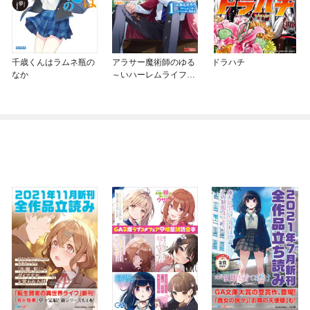
千歳くんはラムネ瓶の
アラサー魔術師のゆる
ドラハチ
なか
～いハーレムライフ～
ブラック社畜が異世界
で自由気ままに有給消
化～（コミック）