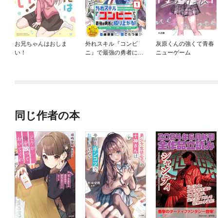
お兄ちゃんはおしま
外れスキル『コンビ
灰原くんの強くて青春
い！
ニ』で最強の勇者に成
ニューゲーム
り上がる！～異世界で
コンビニ生活を満喫し
つつ、オレを追放した
クラスメイトを見返す
事にしました～（単話
版）
同じ作者の本