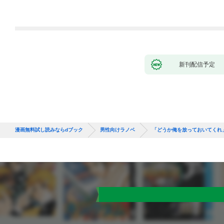
版】
に翻弄されたら～
新刊配信予定
漫画無料試し読みならdブック
男性向けラノベ
「どうか俺を放っておいてくれ