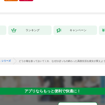
ランキング
キャンペーン
」シリーズ
どうか俺を放っておいてくれ なぜかぼっちの終わった高校生活を彼女が変えよ
アプリならもっと便利で快適に！