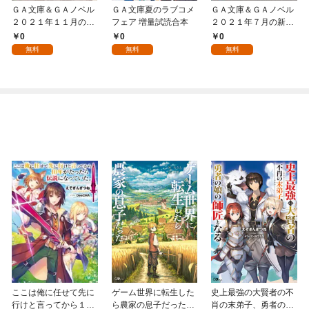
ＧＡ文庫＆ＧＡノベル
ＧＡ文庫夏のラブコメ
ＧＡ文庫＆ＧＡノベル
２０２１年１１月の新
フェア 増量試読合本
２０２１年７月の新
刊 全作品立読み（合
刊 全作品立読み（合
0
0
0
本版）
本版）
無料
無料
無料
ここは俺に任せて先に
ゲーム世界に転生した
史上最強の大賢者の不
行けと言ってから１０
ら農家の息子だった
肖の末弟子、勇者の娘