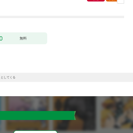
無料
うとしてくる