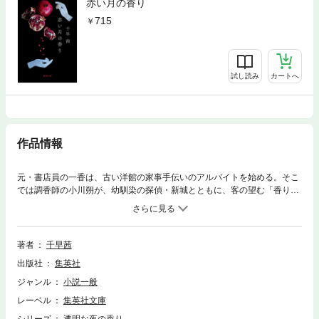
赤い月の香り
715
試し読み
カートへ
作品情報
元・書店員の一香は、古い洋館の家事手伝いのアルバイトを始める。そこ
では調香師の小川朔が、幼馴染の探偵・新城とともに、客の望む「香り」
を作っていた。人並み外れた嗅覚を持ち、鼻で、相手の行動パターンや健
康状態を一瞬にして嗅ぎ分ける朔は、どんな香りでも作り出すことがで
き、それゆえ風変わりな依頼が次々と届けられる。だが、一香は朔の近く
にいるうちに、彼が天才的嗅覚を持つがゆえに深い孤独を抱えていること
著者
千早茜
に気づきはじめる……。直木賞作家が紡ぎだす「香り」にまつわるドラマ
出版社
集英社
ティックな長編小説。第６回渡辺淳一文学賞受賞作。
ジャンル
小説一般
レーベル
集英社文庫