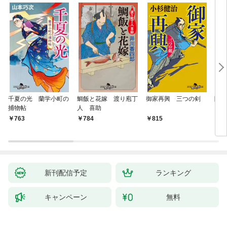
千夏の光 蘭学小町の
鯛飯と花嫁 渡り庖丁
御家再興 三つの剣
降格
捕物帖
人 喜助
763
784
815
7
新刊配信予定
ランキング
キャンペーン
無料