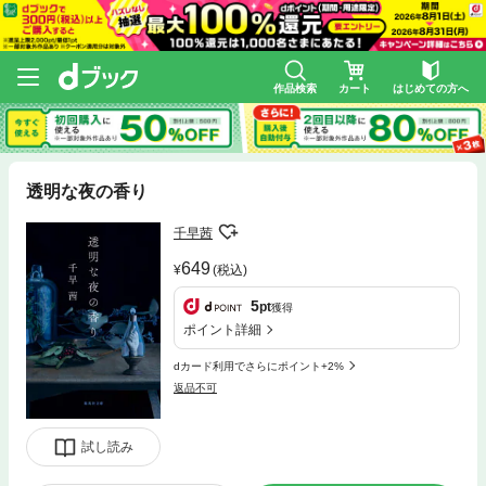
作品検索
カート
はじめての方へ
透明な夜の香り
千早茜
649
(税込)
5
pt
獲得
ポイント詳細
dカード利用でさらにポイント+2%
返品不可
試し読み