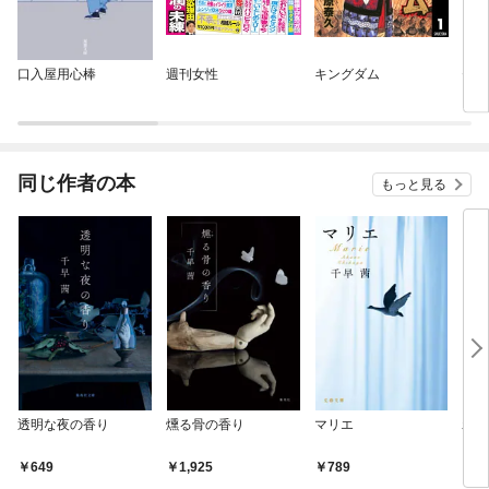
口入屋用心棒
週刊女性
キングダム
セク
同じ作者の本
もっと見る
透明な夜の香り
燻る骨の香り
マリエ
わる
649
1,925
789
1,