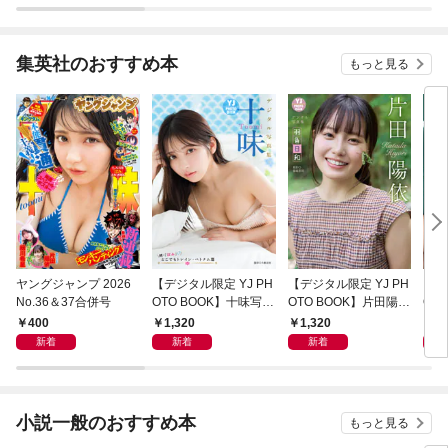
集英社のおすすめ本
もっと見る
ヤングジャンプ 2026
【デジタル限定 YJ PH
【デジタル限定 YJ PH
【デ
No.36＆37合併号
OTO BOOK】十味写真
OTO BOOK】片田陽依
OT
集「続・『ぽみ』！？
写真集「羽色日和」
写真
400
1,320
1,320
1,
どこでもトレイン・ベ
リ」
新着
新着
新着
トナム篇」
小説一般のおすすめ本
もっと見る