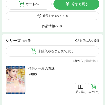
カートへ
今すぐ買う
作品をチェックする
作品情報へ
シリーズ
全1冊
お気に入り登録
未購入巻をまとめて買う
1巻から
|
最新刊から
伯爵と一粒の真珠
880
試し読み
カートへ