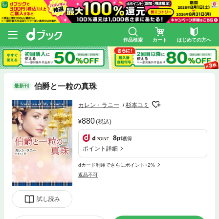
作品検索
カート
はじめての方へ
伯爵と一粒の真珠
最新刊
カレン・ラニー
杉本ユミ
880
(税込)
8
pt
獲得
ポイント詳細
dカード利用でさらにポイント+2%
返品不可
試し読み