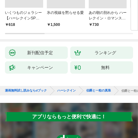
いくつものジェラシー
氷の視線を黙らせる愛
あの朝の別れから ハー
シン
【ハーレクインSP文
レクイン・ロマンス・
レク
庫版】
プレミアム～リン・グ
￥618
￥1,500
￥730
￥6
レアム・ベスト・セレ
クション～【ハーレク
イン・プレゼンツ作家
シリーズ別冊版】
新刊配信予定
ランキング
キャンペーン
無料
漫画無料試し読みならdブック
ハーレクイン
伯爵と一粒の真珠
伯爵と一粒
アプリならもっと便利で快適に！