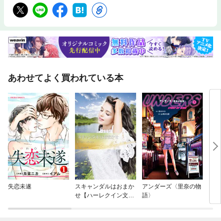
あわせてよく買われている本
失恋未遂
スキャンダルはおまか
アンダーズ〈里奈の物
スタ
せ【ハーレクイン文庫
語〉
さな
版】