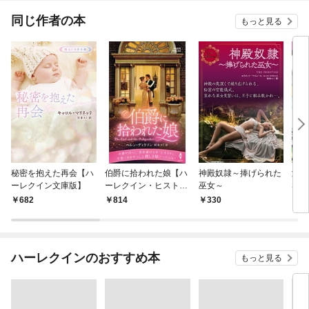
同じ作者の本
もっと見る
秘密を抱えた再会【ハ
伯爵に拾われた娘【ハ
神殿奴隷～捧げられた
涙の
ーレクイン文庫版】
ーレクイン・ヒストリ
巫女～
SP
カル・スペシャル版】
682
814
330
5
ハーレクインのおすすめ本
もっと見る