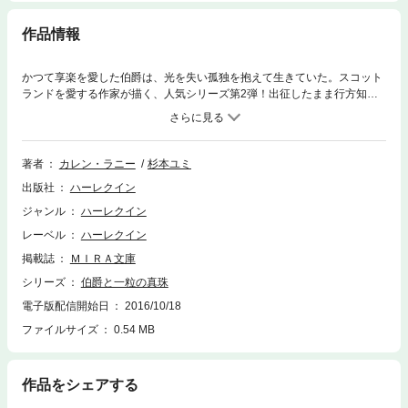
作品情報
かつて享楽を愛した伯爵は、光を失い孤独を抱えて生きていた。スコット
ランドを愛する作家が描く、人気シリーズ第2弾！出征したまま行方知れ
ずの弟を捜し、ミネルヴァは強い決意を胸に伯爵家の扉を叩いた。もは
や、“ロンドンの放蕩男”と悪名高きラスミア伯爵に頼るほかない。弟は恥
知らずな伯爵に心酔し、愚かにも戦地へついて行ったのだ。ところがミネ
ルヴァは門前払いを食わされ、やむなく夜中に屋敷に忍び込む。そこにい
著者
カレン・ラニー
杉本ユミ
たのは驚くほど見目麗しく、威厳にあふれた男性だった。だが顔には痛々
出版社
ハーレクイン
しい傷が走り、青い瞳は視力を失っているようだ。怒りを忘れ、同情心が
湧いたのも束の間、伯爵は彼女の話も聞かず、「出ていけ」と冷徹に追い
ジャンル
ハーレクイン
払った。
レーベル
ハーレクイン
掲載誌
ＭＩＲＡ文庫
シリーズ
伯爵と一粒の真珠
電子版配信開始日
2016/10/18
ファイルサイズ
0.54 MB
作品をシェアする