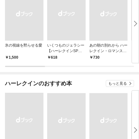
氷の視線を黙らせる愛
いくつものジェラシー
あの朝の別れから ハー
シン
【ハーレクインSP文
レクイン・ロマンス・
レク
庫版】
プレミアム～リン・グ
￥1,500
￥618
￥730
￥6
レアム・ベスト・セレ
クション～【ハーレク
イン・プレゼンツ作家
シリーズ別冊版】
ハーレクインのおすすめ本
もっと見る