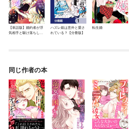
【単話版】婚約者が浮
ハズレ姫は意外と愛さ
転生婚
気相手と駆け落ちしま
れている？【分冊版】
した。王子殿下に溺愛
されて幸せなので、今
さら戻りたいと言われ
ても困ります。
同じ作者の本