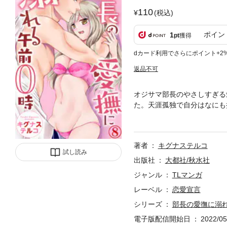
110
(税込)
ポイン
1
pt
獲得
dカード利用でさらにポイント+2
返品不可
オジサマ部長のやさしすぎる
た。天涯孤独で自分はなにも
れる。バツイチの柾はと琴莉
ししたい、お返しをしなくち
いながらも琴莉を抱きしめて
著者
キグナステルコ
のままぜんぶ部長のものにし
試し読み
出版社
大都社/秋水社
ジャンル
TLマンガ
レーベル
恋愛宣言
シリーズ
部長の愛撫に溺れ
電子版配信開始日
2022/05