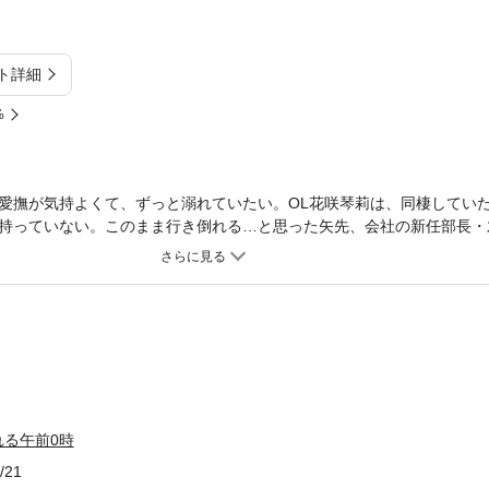
ト詳細
%
愛撫が気持よくて、ずっと溺れていたい。OL花咲琴莉は、同棲してい
持っていない。このまま行き倒れる…と思った矢先、会社の新任部長・
を快く居候させてくれる。「ここで暮らせばいい」面倒見よくやさしい
ゃここにいる資格はない。琴莉は部長に「抱いてください」と懇願する
くれる。彼の大きい手の愛撫はやさしくて、トロトロになっちゃうくら
てほしい…っ
る午前0時
/21