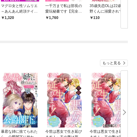
マグロ女と性ソムリエ
一千万まで私は部長の
35歳失恋OLは22歳海
～あんあん絶頂テイス
愛玩秘書です【完全
野くんに溺愛されて困
ティング～【完全版】
版】
ってます 1【電子書店
1,320
1,760
110
限定特典付き】
もっと見る
暴君な姉に捨てられた
今世は悪女で生き延び
今世は悪女で生き延び
ら、公爵閣下に拾われ
ます！～玉の輿は死亡
ます！～玉の輿は死亡