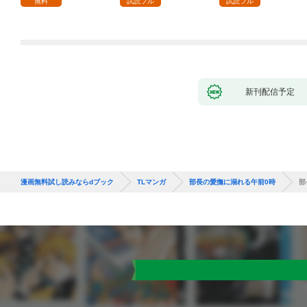
無料
試読フル
試読フル
新刊配信予定
漫画無料試し読みならdブック
TLマンガ
部長の愛撫に溺れる午前0時
部