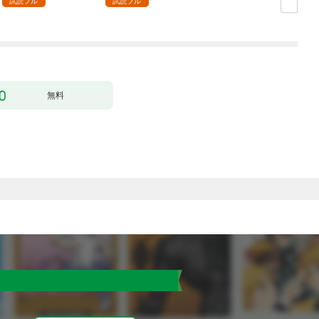
試読フル
試読フル
無料