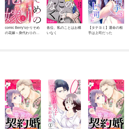
comic Berry’sかりそめ
各位、私のことはお構
【タテヨミ】運命の相
の花嫁～身代わりのお
いなく
手は上司だった
見合いがバレたはずな
のに、なぜか溺愛され
ています～