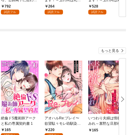
ました【合冊版】1
フラグなので、落ちこ
フラグなので、落ちこ
792
264
528
ぼれを婿にします～ 1
ぼれを婿にします～
試読フル
試読フル
試読フル
【合冊版】1
もっと見る
絶倫ドS魔術師アーク
アオハルRe:プレイ〜
いつわり夫婦は情欲ま
と私の専属契約書 1
欲望駄々モレ幼馴染と
みれ～寡黙な旦那様は
焦れキュンとろ甘初え
花嫁への溺愛を隠して
165
220
165
っち〜（１）
る～(1)