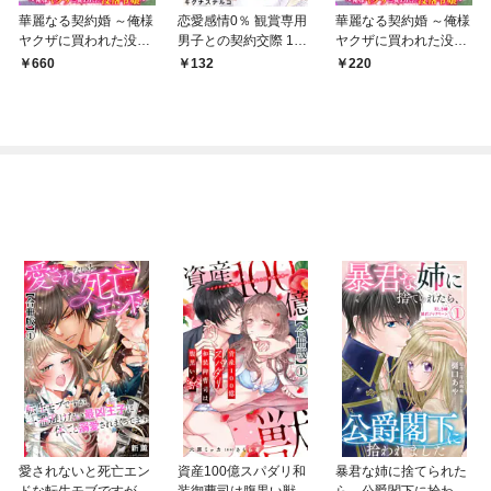
華麗なる契約婚 ～俺様
恋愛感情0％ 観賞専用
華麗なる契約婚 ～俺様
ヤクザに買われた没落
男子との契約交際 1
ヤクザに買われた没落
令嬢～【合冊版】1
【電子書店限定特典付
令嬢～1
660
132
220
き】
愛されないと死亡エン
資産100億スパダリ和
暴君な姉に捨てられた
ドな転生モブですが、
装御曹司は腹黒い獣～
ら、公爵閣下に拾われ