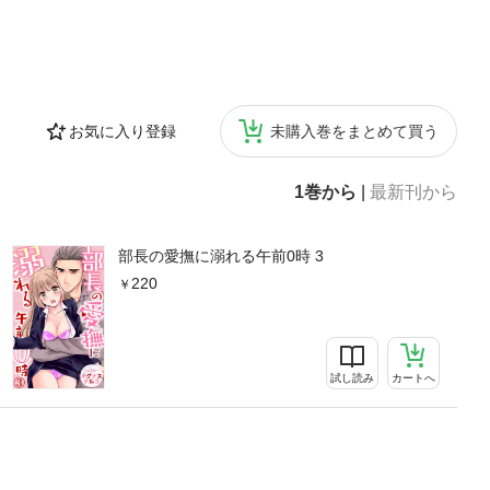
お気に入り登録
未購入巻をまとめて買う
1巻から
|
最新刊から
部長の愛撫に溺れる午前0時 3
220
試し読み
カートへ