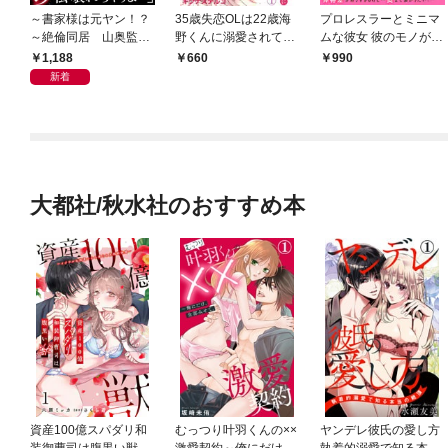
～書家様は元ヤン！？
35歳失恋OLは22歳海
プロレスラーとミニマ
～絶倫同居 山奥監禁
野くんに溺愛されて困
ムな彼女 彼のモノが大
オラオラえっち【完全
ってます【合冊版】1
きすぎます！【完全
1,188
660
990
版】
版】
新着
大都社/秋水社のおすすめ本
資産100億スパダリ和
むっつり叶羽くんの××
ヤンデレ彼氏の愛し方
装御曹司は腹黒い獣～
激愛契約～俺にだけ、
執着的溺愛で知る本当