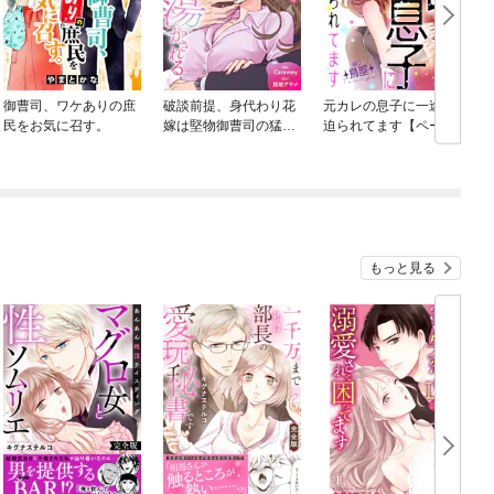
御曹司、ワケありの庶
破談前提、身代わり花
元カレの息子に一途に
民をお気に召す。
嫁は堅物御曹司の猛愛
迫られてます【ページ
に蕩かされる（分冊
版】
版）
もっと見る