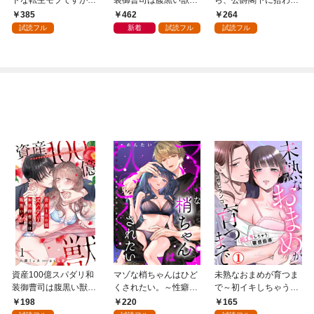
一番避けたい最凶王子
イジワルな指遣いから
ました 1 美しき姉暴君
385
462
264
に体ごと溺愛されまく
感じる圧倒的快感～
ジャクリーン【電子限
試読フル
新着
試読フル
試読フル
ってます【合冊版】1
【合冊版】1
定特典付き】
資産100億スパダリ和
マゾな梢ちゃんはひど
未熟なおまめが育つま
装御曹司は腹黒い獣～
くされたい。～性癖マ
で～初イキしちゃう敏
イジワルな指遣いから
ッチした後輩と欲望の
感指導～1
198
220
165
感じる圧倒的快感～ 1
ままにセックスしたら