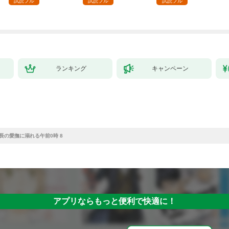
試読フル
試読フル
試読フル
【電子書店限定特典付
～(1)
き】
ランキング
キャンペーン
長の愛撫に溺れる午前0時 8
アプリならもっと便利で快適に！