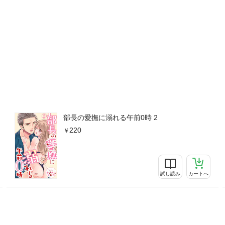
部長の愛撫に溺れる午前0時 2
220
試し読み
カートへ