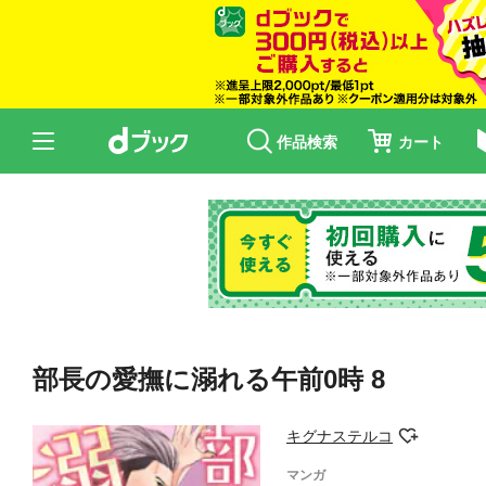
作品検索
カート
部長の愛撫に溺れる午前0時 8
キグナステルコ
マンガ