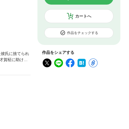
カートへ
作品をチェックする
作品をシェアする
た彼氏に捨てられ
才賀柾に助けら
部長。彼にお返
。部長はためら
い気持いい！ こ