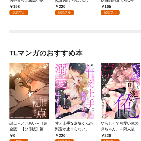
イジワルな指遣いから
全部みせて。 1【電子
の絶頂 1
198
220
165
感じる圧倒的快感～ 1
書店限定特典付き】
試読フル
試読フル
試読フル
【電子書店限定特典付
き】
TLマンガのおすすめ本
融点～とけあい～［完
甘え上手な灰塚くんの
やらしくて可愛い俺の
全版］【分冊版】第1
溺愛が止まらない。純
凛ちゃん。～隣人後輩
話
情で、健気で…絶倫！
くんのイキすぎた執着
0
220
220
(1)
にハメ堕とされる～(1)