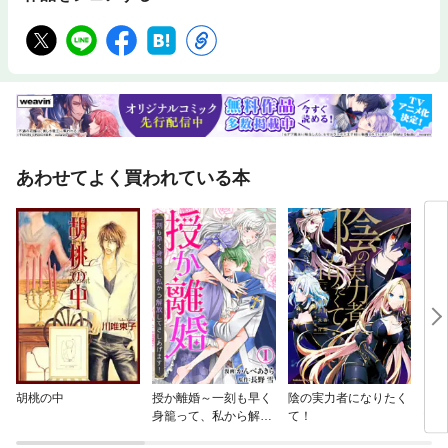
あわせてよく買われている本
胡桃の中
授か離婚～一刻も早く
陰の実力者になりたく
「異
身籠って、私から解放
て！
山の
してさしあげます！
強さ