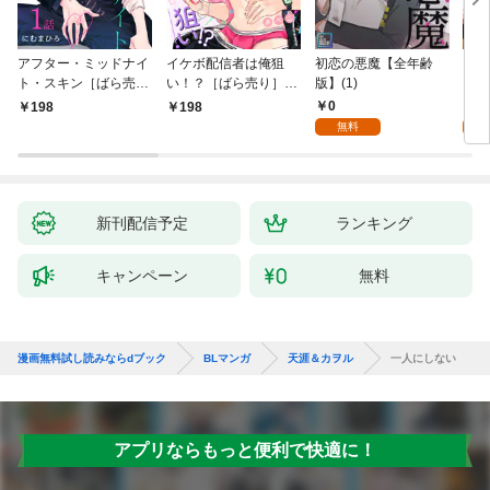
アフター・ミッドナイ
イケボ配信者は俺狙
初恋の悪魔【全年齢
ライ
ト・スキン［ばら売
い！？［ばら売り］
版】(1)
【全
り］ 第1話
第1話
0
0
198
198
無料
新刊配信予定
ランキング
キャンペーン
無料
漫画無料試し読みならdブック
BLマンガ
天涯＆カヲル
一人にしない
アプリならもっと便利で快適に！