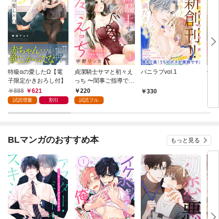
特級αの愛したΩ【電
貞潔騎士サマと初々え
バニラブvol.1
偽者
子限定かきおろし付】
っち 〜閨事ご指導でき
どで
かねます！〜（1）
888
621
220
330
1
試読増量
割引
試読フル
BLマンガのおすすめ本
もっと見る