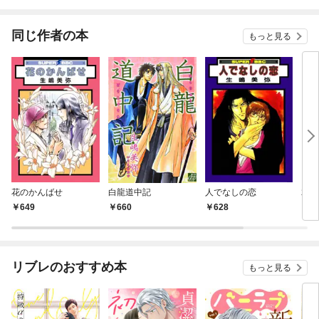
びま
同じ作者の本
もっと見る
花のかんばせ
白龍道中記
人でなしの恋
君知
649
660
628
6
リブレのおすすめ本
もっと見る