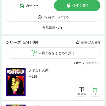
カートへ
今すぐ買う
作品をチェックする
作品情報へ
全5冊
シリーズ
お気に入り登録
完結
未購入巻をまとめて買う
1巻から
|
最新刊から
人でなしの恋
628
試し読み
カートへ