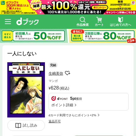
作品検索
カート
はじめての方へ
一人にしない
完結
生嶋美弥
マンガ
628
(税込)
5
pt
獲得
ポイント詳細
dカード利用でさらにポイント+2%
返品不可
試し読み