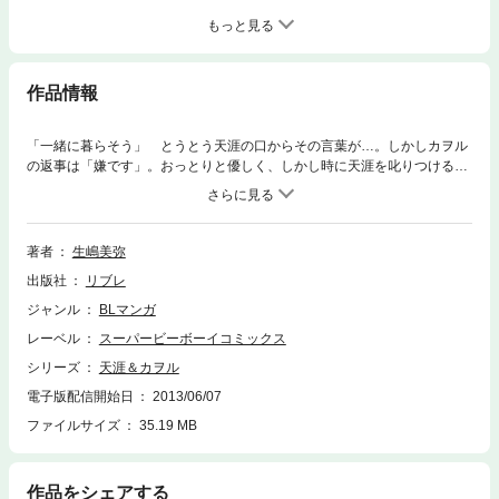
もっと見る
作品情報
「一緒に暮らそう」 とうとう天涯の口からその言葉が…。しかしカヲル
の返事は「嫌です」。おっとりと優しく、しかし時に天涯を叱りつけるカ
ヲル。激しくたおやかに成長した二人の愛は…！ 待望のカヲル過去編ほ
かも収録の、天涯＆カヲルシリーズ第4弾！
著者
生嶋美弥
出版社
リブレ
ジャンル
BLマンガ
レーベル
スーパービーボーイコミックス
シリーズ
天涯＆カヲル
電子版配信開始日
2013/06/07
ファイルサイズ
35.19 MB
作品をシェアする