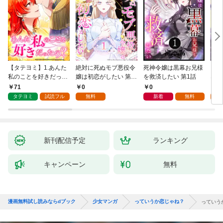
【タテヨミ】1.あんた
絶対に死ぬモブ悪役令
死神令嬢は黒幕お兄様
レベ
私のことを好きだった
嬢は初恋がしたい 第1
を救済したい 第1話
なり
の？
話
71
0
0
0
タテヨミ
試読フル
無料
新着
無料
新刊配信予定
ランキング
キャンペーン
無料
漫画無料試し読みならdブック
少女マンガ
っていうか恋じゃね？
っていう