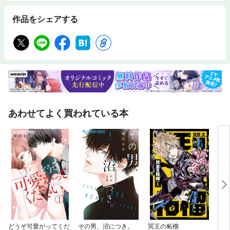
作品をシェアする
あわせてよく買われている本
どうぞ可愛がってくだ
その男、沼につき。
冥王の柘榴
Lov