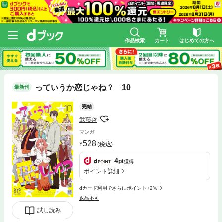
作品検索
カート
はじめての方へ
っていうか恋じゃね？ 10
最新刊
完結
武藤啓
マンガ
528
(税込)
4
pt
獲得
ポイント詳細
dカード利用でさらにポイント+2%
返品不可
試し読み