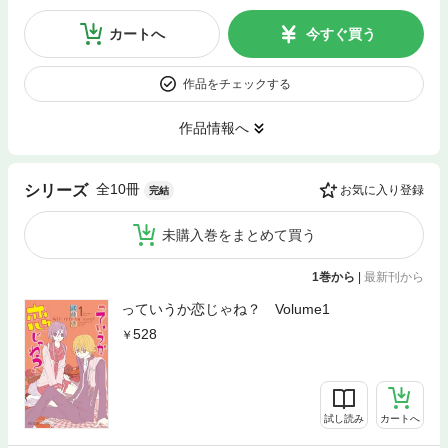
カートへ
今すぐ買う
作品をチェックする
作品情報へ
全10冊
シリーズ
お気に入り登録
完結
未購入巻をまとめて買う
1巻から
|
最新刊から
っていうか恋じゃね？ Volume1
528
試し読み
カートへ