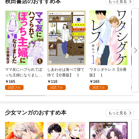
秋田書店のおすすめ本
もっと見る
ママ友にハブられてぼ
しあわせは食べて寝て
ワタシダケレス【分冊
少女
っち主婦になりました
待て【分冊版】 1
版】 1
の才
【分冊版】 1
(話
165
110
165
1
試読フル
試読フル
試読フル
試
少女マンガのおすすめ本
もっと見る