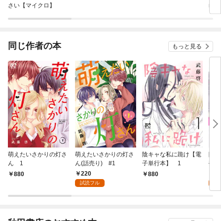
さい【マイクロ】
n 
同じ作者の本
もっと見る
萌えたいさかりの灯さ
萌えたいさかりの灯さ
陰キャな私に跪け【電
陰キ
ん 1
ん(話売り) #1
子単行本】 1
売り
220
1
880
880
試読フル
試