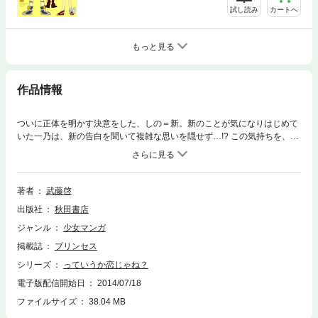
試し読み
カートへ
もっと見る
作品情報
ついに正体を明かす決意をした、しの＝新。新のことが気になりはじめて
いた一乃は、新の告白を聞いて複雑な思いを隠せず…!? この気持ちを、な
んと呼ぶ? 絡まるふたりの三角関係、完結!
著者
武藤啓
出版社
秋田書店
ジャンル
少女マンガ
掲載誌
プリンセス
シリーズ
っていうか恋じゃね？
電子版配信開始日
2014/07/18
ファイルサイズ
38.04 MB