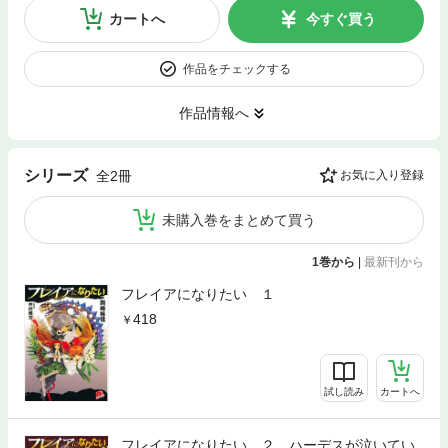
カートへ
今すぐ買う
作品をチェックする
作品情報へ
シリーズ
全2冊
お気に入り登録
未購入巻をまとめて買う
1巻から
|
最新刊から
フレイアになりたい １
418
試し読み
カートへ
フレイアになりたい ２ ハーデスが泣いてい