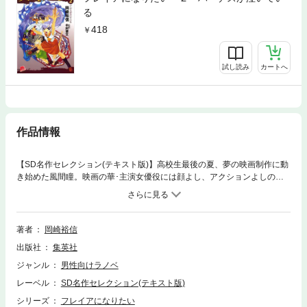
る
418
試し読み
カートへ
作品情報
【SD名作セレクション(テキスト版)】高校生最後の夏、夢の映画制作に動
き始めた風間瞳。映画の華･主演女優役には顔よし、アクションよしの妹
分･音無夜空を狙っているが、交渉は難航中。そんな矢先、同級生が突然
自殺した。｢神格能力者｣の仕業と疑う瞳は、犯人を探し始める。そして神
格の気を追った先には音無夜空とひとりの老人の姿が…。絶望をもたらす
神格゛ハーデス”の戦いが幕を開ける! ※この商品にはイラストが収録され
著者
岡崎裕信
ていません。
出版社
集英社
ジャンル
男性向けラノベ
レーベル
SD名作セレクション(テキスト版)
シリーズ
フレイアになりたい