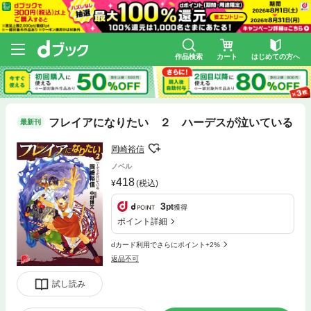
作品検索
カート
はじめての方へ
フレイアになりたい ２ ハーデスが泣いている
最新刊
岡崎裕信
ノベル
418
(税込)
3
pt
獲得
ポイント詳細
dカード利用でさらにポイント+2%
返品不可
試し読み