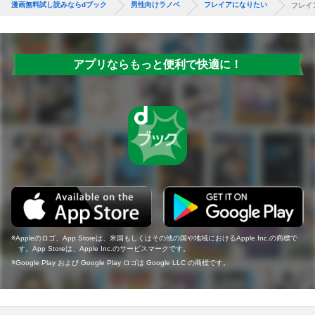
漫画無料試し読みならdブック
男性向けラノベ
フレイアになりたい
フレイ
アプリならもっと便利で快適に！
Appleのロゴ、App Storeは、米国もしくはその他の国や地域におけるApple Inc.の商標で
す。App Storeは、Apple Inc.のサービスマークです。
Google Play および Google Play ロゴは Google LLC の商標です。