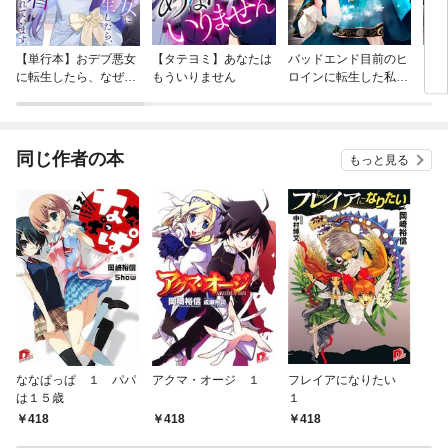
【単行本】おデブ悪女
【タテヨミ】あなたは
バッドエンド目前のヒ
【タ
に転生したら、なぜか
もういりません
ロインに転生した私、
リ〜
ラスボス王子様に執着
今世では恋愛するつも
されています
りがチートな兄が離し
てくれません！？@C
OMIC
同じ作者の本
もっと見る
ななぱっぱ １ パパ
アクマ・オージ １
フレイアになりたい
は１５歳
１
418
418
418