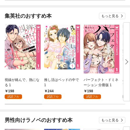
集英社のおすすめ本
もっと見る
視線が絡んで、熱にな
推し活はベッドの中で
パーフェクト・ドミネ
ふし
る 1
1
ーション 分冊版 1
言っ
198
244
198
2
試読フル
試読フル
試読フル
試
男性向けラノベのおすすめ本
もっと見る