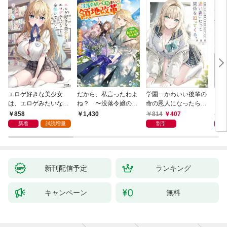
エロゲ好きな美少女
だから、私言ったわよ
学園一かわいい後輩の
くた
は、エロゲみたいなこ
ね？ 〜没落令嬢の案
命の恩人になったら、
ども
と全部シてほしい【電
外楽しい領地改革〜
通い妻になって関係を
858
814
407
8
1,430
子ＳＳ特典付き】
迫ってくる。
新着
試読増量
割引
新刊配信予定
ランキング
キャンペーン
無料