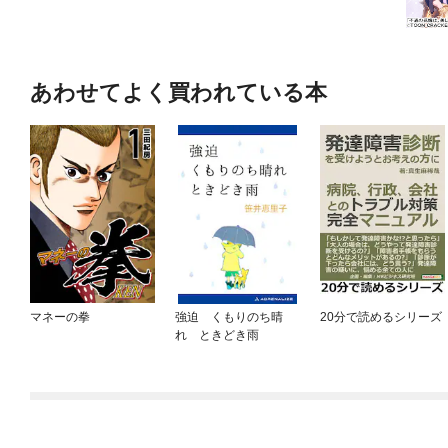
あわせてよく買われている本
マネーの拳
強迫 くもりのち晴
20分で読めるシリーズ
れ ときどき雨