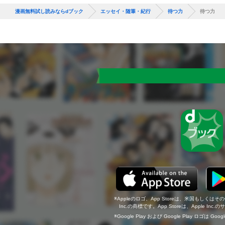
漫画無料試し読みならdブック
エッセイ・随筆・紀行
待つ力
待つ力
Appleのロゴ、App Storeは、米国もしくはそ
Inc.の商標です。App Storeは、Apple In
Google Play および Google Play ロゴは Go