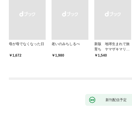
母が母でなくなった日
老いのみちしるべ
新版 地球生まれで旅
育ち ヤマザキマリ流
人生論
￥1,672
￥1,980
￥1,540
新刊配信予定