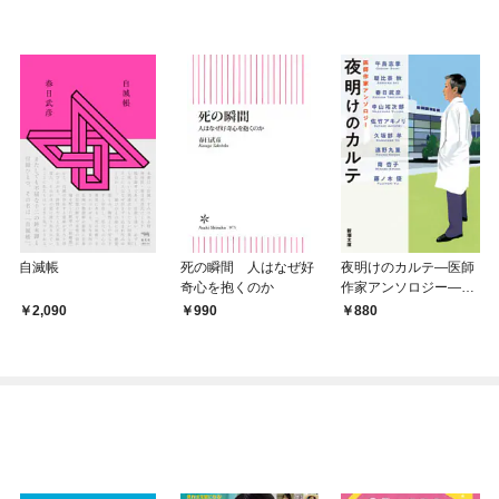
自滅帳
死の瞬間 人はなぜ好
夜明けのカルテ—医師
奇心を抱くのか
作家アンソロジー—
（新潮文庫）
2,090
990
880