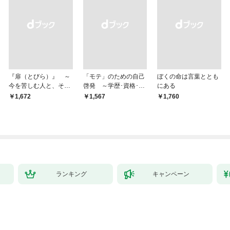
『扉（とびら）』 ～
「モテ」のための自己
ぼくの命は言葉ととも
今を苦しむ人と、その
啓発 ～学歴･資格･音
にある
ご家族、そして「あな
楽･スポーツ･身長･整
￥1,672
￥1,567
￥1,760
た」へ～
形･美容･ダイエット･
ファッション～
ランキング
キャンペーン