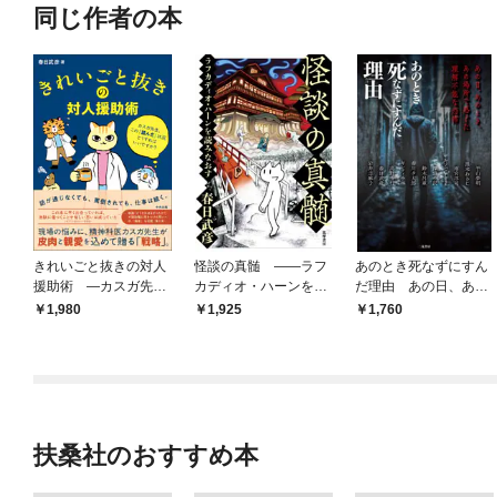
同じ作者の本
きれいごと抜きの対人
怪談の真髄 ――ラフ
あのとき死なずにすん
援助術 ―カスガ先
カディオ・ハーンを読
だ理由 あの日、あの
生、この「詰んだ」状
みなおす
とき、あの場所で感じ
1,980
1,925
1,760
況どうすればいいです
た理解不能な恐怖
か？
扶桑社のおすすめ本