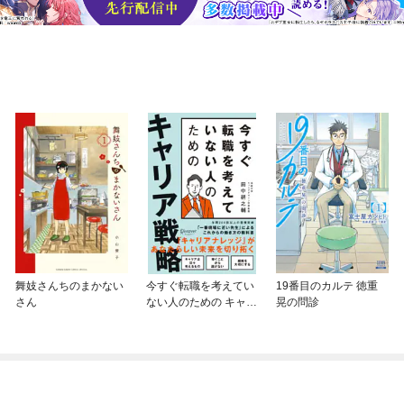
舞妓さんちのまかない
今すぐ転職を考えてい
19番目のカルテ 徳重
さん
ない人のための キャリ
晃の問診
ア戦略