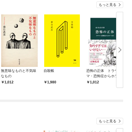
もっと見る
無意味なものと不気味
自殺帳
恐怖の正体 トラウ
なもの
マ・恐怖症からホラー
まで
1,012
1,980
1,012
もっと見る