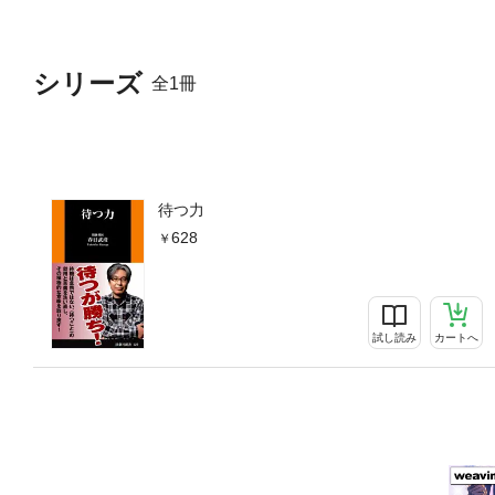
シリーズ
全1冊
待つ力
628
試し読み
カートへ