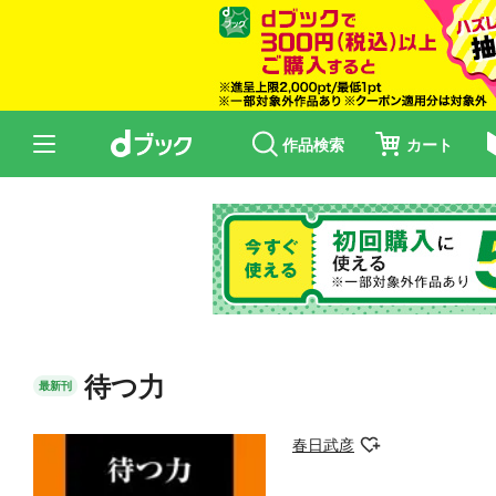
作品検索
カート
待つ力
最新刊
春日武彦