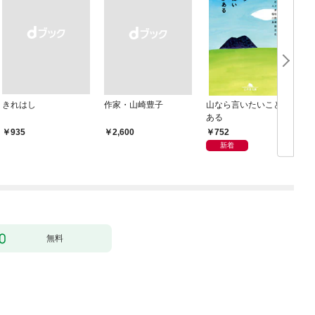
きれはし
作家・山崎豊子
山なら言いたいことが
ある
752
￥935
￥2,600
新着
無料