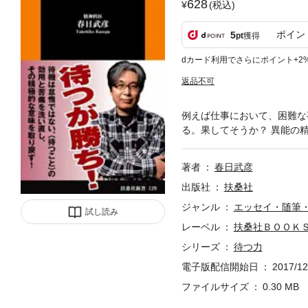
628
(税込)
ポイン
5
pt
獲得
dカード利用でさらにポイント+2
返品不可
例えば仕事において、困難な
る。果してそうか？ 異能の
著者
春日武彦
出版社
扶桑社
ジャンル
エッセイ・随筆
試し読み
レーベル
扶桑社ＢＯＯＫ
シリーズ
待つ力
電子版配信開始日
2017/12
ファイルサイズ
0.30 MB