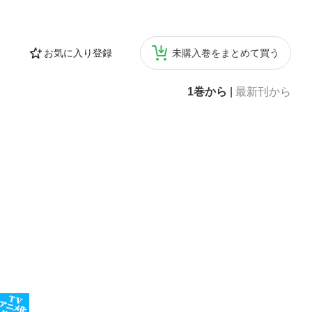
お気に入り登録
未購入巻をまとめて買う
1巻から
|
最新刊から