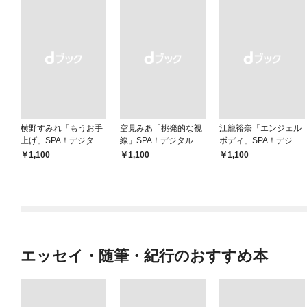
横野すみれ「もうお手
空見みあ「挑発的な視
江籠裕奈「エンジェル
上げ」SPA！デジタル
線」SPA！デジタル写
ボディ」SPA！デジタ
写真集
真集
ル写真集
￥1,100
￥1,100
￥1,100
エッセイ・随筆・紀行のおすすめ本