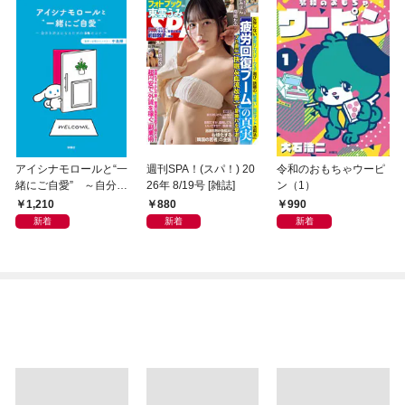
アイシナモロールと“一
週刊SPA！(スパ！) 20
令和のおもちゃウーピ
緒にご自愛” ～自分を
26年 8/19号 [雑誌]
ン（1）
好きになるための56の
1,210
880
990
コツ～
新着
新着
新着