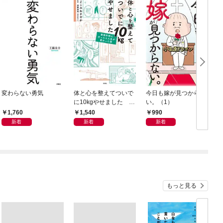
変わらない勇気
体と心を整えてついで
今日も嫁が見つからな
に10kgやせました 整
い。（1）
形外科に行ったら人生
1,760
1,540
990
が変わった話
新着
新着
新着
もっと見る