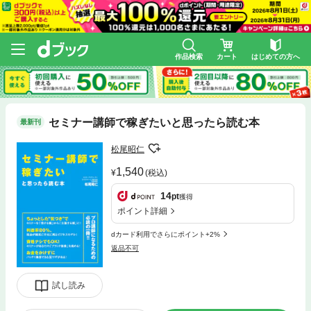
作品検索
カート
はじめての方へ
セミナー講師で稼ぎたいと思ったら読む本
最新刊
松尾昭仁
1,540
(税込)
14
pt
獲得
ポイント詳細
dカード利用でさらにポイント+2%
返品不可
試し読み