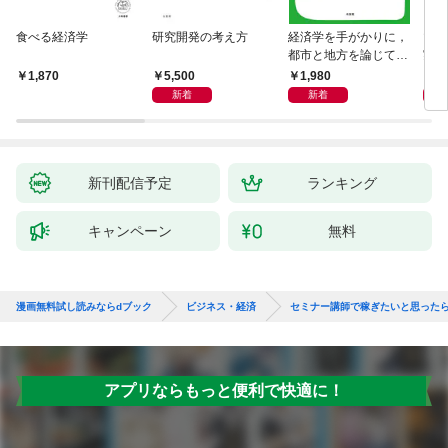
食べる経済学
研究開発の考え方
経済学を手がかりに，
マン
都市と地方を論じてみ
実 
よう
化」
5,500
1,980
1,
1,870
新着
新着
新刊配信予定
ランキング
キャンペーン
無料
漫画無料試し読みならdブック
ビジネス・経済
セミナー講師で稼ぎたいと思った
アプリならもっと便利で快適に！