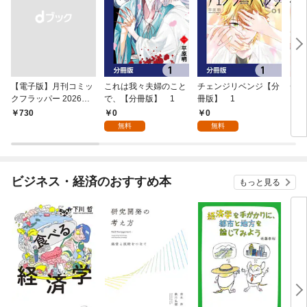
【電子版】月刊コミッ
これは我々夫婦のこと
チェンジリベンジ【分
チェ
クフラッパー 2026年9
で、【分冊版】 1
冊版】 1
月号
0
0
￥730
7
無料
無料
ビジネス・経済のおすすめ本
もっと見る