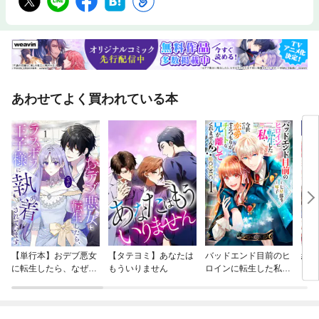
あわせてよく買われている本
【単行本】おデブ悪女
【タテヨミ】あなたは
バッドエンド目前のヒ
結界
に転生したら、なぜか
もういりません
ロインに転生した私、
ラスボス王子様に執着
今世では恋愛するつも
されています
りがチートな兄が離し
てくれません！？@C