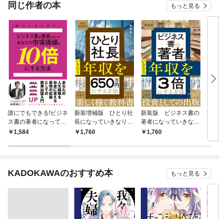
OMIC
同じ作者の本
もっと見る
誰にでもできる!ビジネ
新装増補版 ひとり社
新装版 ビジネス書の
ひと
ス書の著者になってあ
長になっていきなり年
著者になっていきなり
きな
なたの市場価値を10倍
収を650万円にする方
年収を3倍にする方法
にす
1,584
1,760
1,760
1,
にする方法
法
KADOKAWAのおすすめ本
もっと見る