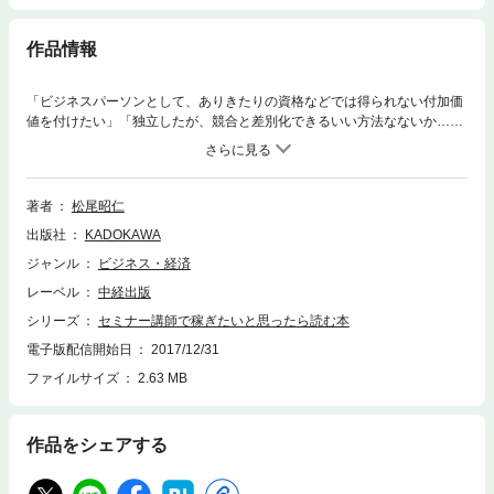
作品情報
「ビジネスパーソンとして、ありきたりの資格などでは得られない付加価
値を付けたい」「独立したが、競合と差別化できるいい方法なないか…」
「どうしたら見込み客を無理なく囲い込めるだろうか…」そんな課題を感
じているあなた、「セミナー講師」という選択肢を考えてみませんか？
「自分がセミナーを主催できるなんて…」というあなたにこそ、読んでい
ただきたい１冊です。著者の松尾先生は、“売れっ子セミナー講師”を世に
著者
松尾昭仁
陸続と送り出しているセミナープロデューサー。「お金をかけない集客
出版社
KADOKAWA
法」「当日の段取り」「効果的な話し方」等々、松尾先生だからこそ書け
る、現場で役立つ具体的なノウハウがぎゅっと詰まっています！
ジャンル
ビジネス・経済
レーベル
中経出版
シリーズ
セミナー講師で稼ぎたいと思ったら読む本
電子版配信開始日
2017/12/31
ファイルサイズ
2.63 MB
作品をシェアする